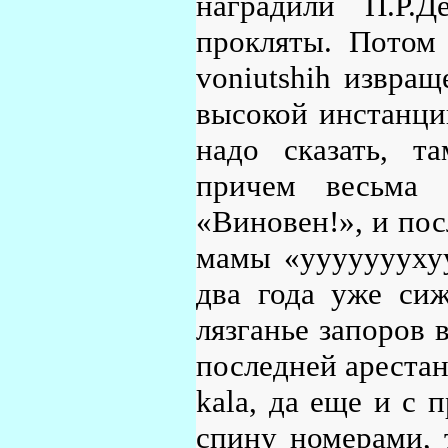
наградили П.Р.
прокляты. Потом 
voniutshih извращ
высокой инстанци
надо сказать, т
причем весьма 
«Виновен!», и пос
мамы «ууууууухуу
два года уже сиж
лязганье запоров 
последней арестан
kala, да еще и с 
спину номерами, 