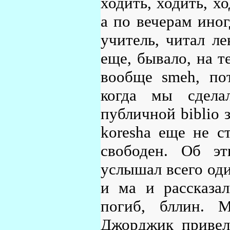
ходить, ходить, х
а по вечерам иног
учитель, читал л
еще, бывало, на т
вообще smeh, пот
когда мы сдела
публичной biblio з
koresha еще не с
свободен. Об э
услышал всего оди
и ма и рассказа
погиб, бллин. М
Джорджик привел