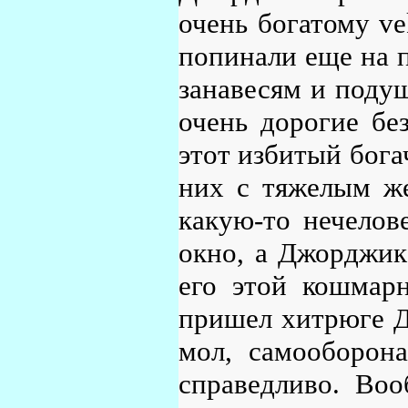
очень богатому vek
попинали еще на п
занавесям и подуш
очень дорогие бе
этот избитый богач
них с тяжелым же
какую-то нечелов
окно, а Джорджик 
его этой кошмарн
пришел хитрюге Д
мол, самооборон
справедливо. Воо