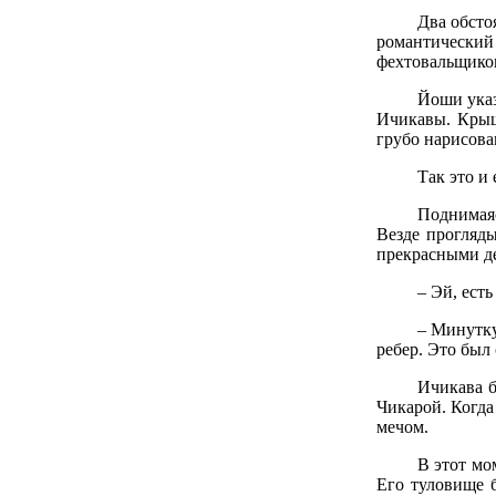
Два обсто
романтический
фехтовальщиков
Йоши указ
Ичикавы. Крыш
грубо нарисова
Так это и
Поднимаяс
Везде прогляд
прекрасными де
– Эй, ест
– Минутку
ребер. Это был
Ичикава б
Чикарой. Когда 
мечом.
В этот мо
Его туловище б