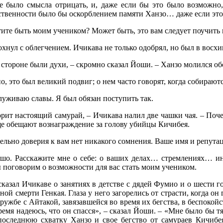
е было смысла отрицать, и, даже если бы это было возможно
ственности было бы оскорблением памяти Ханзо… даже если эт
тите быть моим учеником? Может быть, это вам следует поучить 
хнул с облегчением. Ичикава не только одобрял, но был в восх
 стороне были духи, – скромно сказал Йоши. – Ханзо молился об
но, это был великий подвиг; о нем часто говорят, когда собирают
служиваю славы. Я был обязан поступить так.
орит настоящий самурай, – Ичикава налил две чашки чая. – Поче
ще обещают вознаграждение за голову убийцы Кичибея.
ельно доверия к вам нет никакого сомнения. Ваше имя и репута
шо. Расскажите мне о себе: о ваших делах… стремлениях… ин
ы поговорим о возможности для вас стать моим учеником.
казал Ичикаве о занятиях в детстве с дядей Фумио и о шести го
й смерти Генкая. Глаза у него загорелись от страсти, когда он 
дружбе с Айтакой, завязавшейся во время их бегства, в беспокойс
время надеюсь, что он спасся», – сказал Йоши. – «Мне было бы т
оследнюю схватку Ханзо и свое бегство от самураев Кичибе