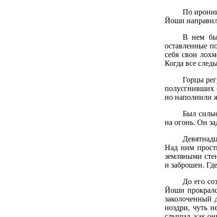
По иронии
Йоши направилс
В нем бы
оставленные по
себя свои лохм
Когда все следы
Горцы рег
полусгнивших о
но наполнили ж
Был сильн
на огонь. Он з
Девятнадц
Над ним прости
земляными стен
и заброшен. Гд
До его со
Йоши прокрался
заколоченный д
ноздри, чуть н
слышал, как он