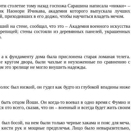
очти столетие тому назад госпожа Сарашина написала «никки» –
щик Наонори Ичикава, академия которого выпускала лучших
й, приходивших в его доджо, чтобы научиться владеть мечом.
ший на стене, сообщал, что это – Академия военного искусства
репицей; стены состояли из деревянных панелей, украшенных
.
 а к фундаменту дома была прислонена старая ломаная телега.
ие кругом двора, были чахлые и неухоженные по сравнению с
ам это зрелище не могло внушить надежды.
голос был низкий, он гудел как будто из глубокой впадины ниже
 быть отцом Йоши. Он когда-то воевал в одно время с Фумио и
я ото всего, сказав, что он – военный и всегда будет жить своим
 был босой, на нем были только черные хакама и пояс для меча.
е кисти рук и мощные предплечья. Лицо было невыразительно,