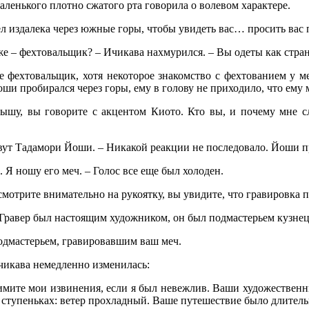
аленького плотно сжатого рта говорила о волевом характере.
л издалека через южные горы, чтобы увидеть вас… просить вас 
же – фехтовальщик? – Ичикава нахмурился. – Вы одеты как стр
не фехтовальщик, хотя некоторое знакомство с фехтованием у ме
ши пробирался через горы, ему в голову не приходило, что ему м
лышу, вы говорите с акцентом Киото. Кто вы, и почему мне с
вут Тадамори Йоши. – Никакой реакции не последовало. Йоши п
. Я ношу его меч. – Голос все еще был холоден.
смотрите внимательно на рукоятку, вы увидите, что гравировка п
 Гравер был настоящим художником, он был подмастерьем кузнец
одмастерьем, гравировавшим ваш меч.
икава немедленно изменилась:
мите мои извинения, если я был невежлив. Ваши художествен
на ступеньках: ветер прохладный. Ваше путешествие было длите