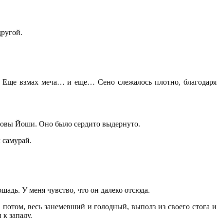
другой.
я. Еще взмах меча… и еще… Сено слежалось плотно, благодаря
оловы Йоши. Оно было сердито выдернуто.
 самурай.
шадь. У меня чувство, что он далеко отсюда.
потом, весь занемевший и голодный, выполз из своего стога и
к западу.