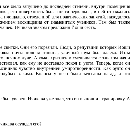
и все было запушено до последней степени, внутри помещения
шка, его поверхность была почти зеркальна, в ней отражались
За площадью, отведенной для практических занятий, находилось
ажением восхищения от знаменитых учеников. Там был также
о чашек. Ичикава знаком предложил Йоши сесть.
.
ые свитки. Они его поразили. Люди, о репутации которых Йоши
ояла почта полная тишина, уличный шум был далеко. Из-за
олнечном луче. Аромат хризантем смешивался с запахом чая и
вовал, как ему не доставало покоя и уюта. Теперь, когда он
 возникло чувство внутренней умиротворенности. Как будто он
голубых хакама. Волосы у него были зачесаны назад, и это
не был уверен. Ичикава уже знал, что он выполнил гравировку. А
Ичикава осуждал его?