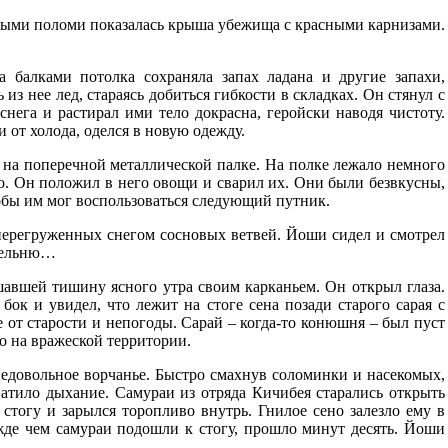
ными поломи показалась крыша убежища с красными карнизами.
балками потолка сохраняла запах ладана и другие запахи,
з нее лед, стараясь добиться гибкости в складках. Он стянул с
снега и растирал ими тело докрасна, геройски наводя чистоту.
и от холода, оделся в новую одежду.
 на поперечной металлической палке. На полке лежало немного
о. Он положил в него овощи и сварил их. Они были безвкусны,
тобы им мог воспользоваться следующий путник.
перегруженных снегом сосновых ветвей. Йоши сидел и смотрел
олельню…
шавшей тишину ясного утра своим карканьем. Он открыл глаза.
ок и увидел, что лежит на стоге сена позади старого сарая с
от старости и непогоды. Сарай – когда-то конюшня – был пуст
то на вражеской территории.
 недовольное ворчанье. Быстро смахнув соломинки и насекомых,
ватило дыхание. Самураи из отряда Кичибея старались открыть
стогу и зарылся торопливо внутрь. Гнилое сено залезло ему в
ежде чем самураи подошли к стогу, прошло минут десять. Йоши