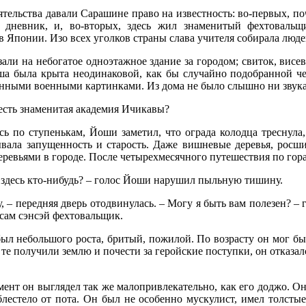
ятельства давали Сарашине право на известность: во-первых, п
 дневник, и, во-вторых, здесь жил знаменитый фехтоваль
 Японии. Изо всех уголков страны слава учителя собирала люде
али на небогатое одноэтажное здание за городом; свиток, висев
а была крыта неодинаковой, как бы случайно подобранной че
нными военными картинками. Из дома не было слышно ни звука
 есть знаменитая академия Ичикавы?
ь по ступенькам, Йоши заметил, что ограда колодца треснула,
ывала запущенность и старость. Даже вишневые деревья, росш
ревьями в городе. После четырехмесячного путешествия по гор
ь здесь кто-нибудь? – голос Йоши нарушил пыльную тишину.
, – передняя дверь отодвинулась. – Могу я быть вам полезен? – 
 сам сэнсэй фехтовальщик.
ыл небольшого роста, бритый, пожилой. По возрасту он мог бы
те получили землю и почести за геройские поступки, он отказалс
мент он выглядел так же малопривлекательно, как его доджо. Он
лестело от пота. Он был не особенно мускулист, имел толсты