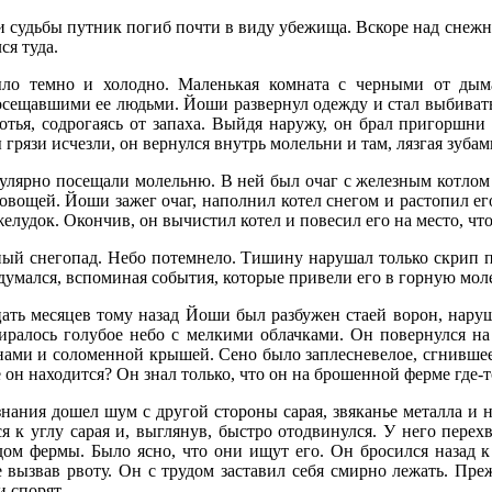
 судьбы путник погиб почти в виду убежища. Вскоре над снеж
я туда.
ло темно и холодно. Маленькая комната с черными от дыма 
сещавшими ее людьми. Йоши развернул одежду и стал выбивать и
отья, содрогаясь от запаха. Выйдя наружу, он брал пригоршни 
 грязи исчезли, он вернулся внутрь молельни и там, лязгая зубам
улярно посещали молельню. В ней был очаг с железным котлом
вощей. Йоши зажег очаг, наполнил котел снегом и растопил ег
елудок. Окончив, он вычистил котел и повесил его на место, ч
ый снегопад. Небо потемнело. Тишину нарушал только скрип 
адумался, вспоминая события, которые привели его в горную м
ать месяцев тому назад Йоши был разбужен стаей ворон, нару
ралось голубое небо с мелкими облачками. Он повернулся на б
ами и соломенной крышей. Сено было заплесневелое, сгнившее 
е он находится? Он знал только, что он на брошенной ферме где-
знания дошел шум с другой стороны сарая, звяканье металла и
 к углу сарая и, выглянув, быстро отодвинулся. У него перех
ом фермы. Было ясно, что они ищут его. Он бросился назад к 
е вызвав рвоту. Он с трудом заставил себя смирно лежать. Пр
и спорят.