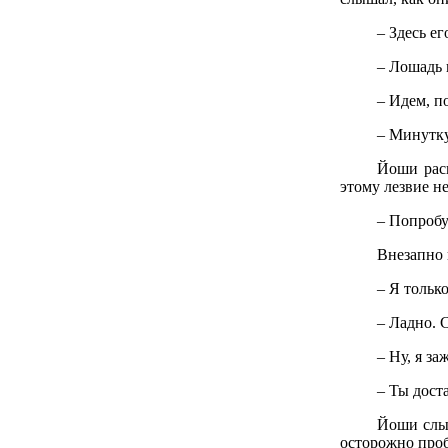
– Здесь ег
– Лошадь 
– Идем, п
– Минутку
Йоши расп
этому лезвие не
– Попробу
Внезапно 
– Я тольк
– Ладно. 
– Ну, я за
– Ты дост
Йоши слыш
осторожно проб