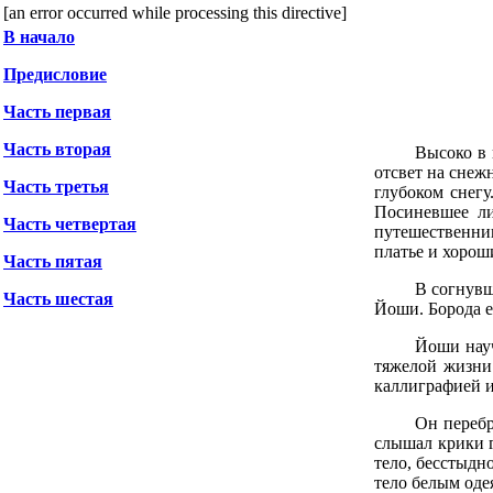
[an error occurred while processing this directive]
В начало
Предисловие
Часть первая
Часть вторая
Высоко в 
отсвет на снеж
Часть третья
глубоком снегу
Посиневшее ли
Часть четвертая
путешественни
платье и хорош
Часть пятая
В согнувш
Часть шестая
Йоши. Борода е
Йоши науч
тяжелой жизни
каллиграфией и
Он перебр
слышал крики г
тело, бесстыдн
тело белым оде