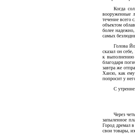
Когда сол
вооруженные л
течение всего 
объектом облав
более надежно,
самых безлюдн
Голова Йо
сказал он себе
к выполнению п
благодаря поги
завтра же отпр
Ханзо, как ем
попросит у нег
С утренне
Через чет
запыленное пл
Город дремал в
свои товары, и