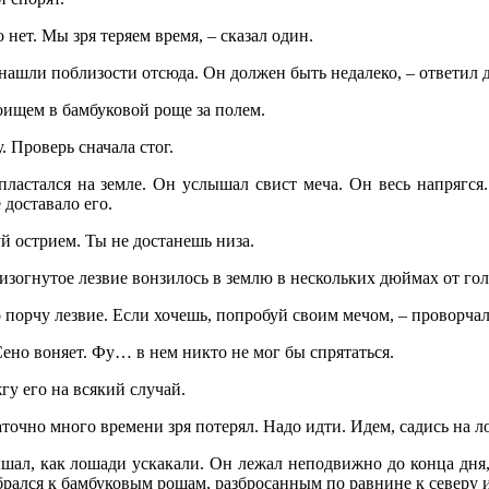
о нет. Мы зря теряем время, – сказал один.
нашли поблизости отсюда. Он должен быть недалеко, – ответил 
оищем в бамбуковой роще за полем.
. Проверь сначала стог.
ластался на земле. Он услышал свист меча. Он весь напрягс
 доставало его.
й острием. Ты не достанешь низа.
изогнутое лезвие вонзилось в землю в нескольких дюймах от г
о порчу лезвие. Если хочешь, попробуй своим мечом, – проворчал
Сено воняет. Фу… в нем никто не мог бы спрятаться.
жгу его на всякий случай.
аточно много времени зря потерял. Надо идти. Идем, садись на ло
ал, как лошади ускакали. Он лежал неподвижно до конца дня, 
рался к бамбуковым рощам, разбросанным по равнине к северу и 