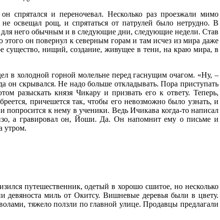
 он спрятался и переночевал. Несколько раз проезжали мимо
не освещал рощ, и спрятаться от патрулей было нетрудно. В
ал для него обычным и в следующие дни, следующие недели. Став
о этого он повернул к северным горам и там исчез из мира даже
е существо, нищий, создание, живущее в тени, на краю мира, в
дел в холодной горной молельне перед гаснущим очагом. «Ну, –
ода он скрывался. Не надо больше откладывать. Пора приступать
ом разыскать князя Чикару и призвать его к ответу. Теперь,
реется, причешется так, чтобы его невозможно было узнать, и
и попросится к нему в ученики. Ведь Ичикава когда-то написал
нзо, а гравировал он, Йоши. Да. Он напомнит ему о письме и
а утром.
лизился путешественник, одетый в хорошо сшитое, но несколько
и девяноста миль от Окитсу. Вишневые деревья были в цвету.
волами, тяжело ползли по главной улице. Продавцы предлагали