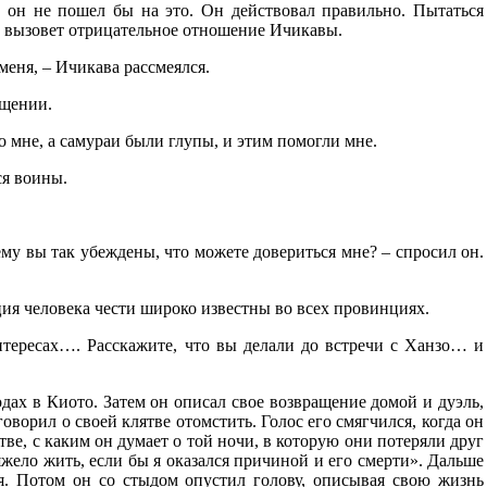
, он не пошел бы на это. Он действовал правильно. Пытаться
о вызовет отрицательное отношение Ичикавы.
меня, – Ичикава рассмеялся.
ищении.
о мне, а самураи были глупы, и этим помогли мне.
ся воины.
му вы так убеждены, что можете довериться мне? – спросил он.
ция человека чести широко известны во всех провинциях.
тересах…. Расскажите, что вы делали до встречи с Ханзо… и
дах в Киото. Затем он описал свое возвращение домой и дуэль,
говорил о своей клятве отомстить. Голос его смягчился, когда он
тве, с каким он думает о той ночи, в которую они потеряли друг
яжело жить, если бы я оказался причиной и его смерти». Дальше
я. Потом он со стыдом опустил голову, описывая свою жизнь