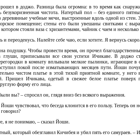
рошел в доджо. Разница была огромна: в то время как снаруж
 безукоризненная чистота. Натертый пол – без единого пятны
в деревянные учебные мечи, выстроенные вдоль одной из стен. 
торское помещение; стены его были увешаны свитками с выр
а котором стояли ваза с хризантемами, чайник с чаем и нескольк
ь и переоденусь. Налейте себе чаю, если хотите. Я вернусь скоро
на подушку. Чтобы провести время, он прочел благодарственн
 глуши, приписывали все свои успехи Ичикаве. В доджо ст
ерегородки в комнату вплывали мелкие пылинки, играющие в с
ступил покой после изматывающих месяцев пути. Йоши почувст
тельно чистом платье в этой тихой приятной комнате, у него
й. Пришел Ичикава, одетый в свежее белое платье поверх 
руглую форму его лица.
 были вы? – спросил он, глядя вниз без всякого выражения.
 Йоши чувствовал, что беседа клонится в его пользу. Теперь он 
с говорил?
е, я не понимаю, – сказал Йоши.
тный, который обезглавил Кичибея и убил пять его самураев. – 