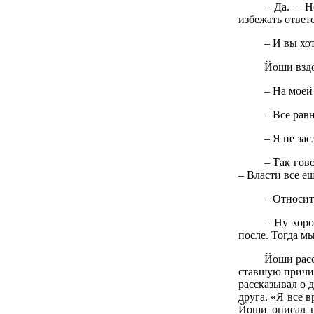
– Да. – Н
избежать ответ
– И вы хо
Йоши вздо
– На моей
– Все рав
– Я не за
– Так гов
– Власти все е
– Относит
– Ну хоро
после. Тогда м
Йоши расс
ставшую причино
рассказывал о 
друга. «Я все 
Йоши описал п