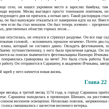
нце село, он нашел укромное место в зарослях бамбука, там
юди верхом. Месяц выглядел просто тоненьким ломтиком, он 
следующего дня он прятался, а ночью шел. Такой распорядок ст
ы, он был вынужден отказаться от намерения идти на юг. Вмест
 чем если бы стал монахом. Он был теперь эсемоно – презренно
ых, девственных областях горных лесов…
ши опустилась, он очнулся и стряхнул раздумье. Он все еще си
, покачав головой, – вспоминать прошлое незачем». Почти два г
лана, который он составил давно. Овладеть фехтованием, пот
бшему путешественнику, у него была приличная одежда. Он поб
авится на поиски знаменитого фехтовальщика Наонори Ичикава 
у понравилась гравировка на мече! Это была сталь работы Ха
о работу. Он отправится в Сарашину, в академию Ичикавы, завтр
й зарей у него начнется новая жизнь.
Глава 22
ыре месяца, в третий месяц 1174 года, к городу Сарашина приб
атье. Сарашина находилась в провинции Шинано, на расстояни
 сонном весеннем освещении. Несколько повозок, запряженных 
х голоса смешивались с шелестом весеннего ветерка.