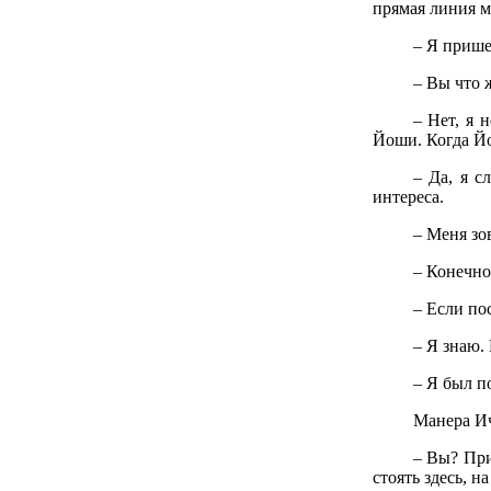
прямая линия м
– Я прише
– Вы что 
– Нет, я 
Йоши. Когда Йо
– Да, я с
интереса.
– Меня зо
– Конечно
– Если по
– Я знаю.
– Я был п
Манера Ич
– Вы? При
стоять здесь, 