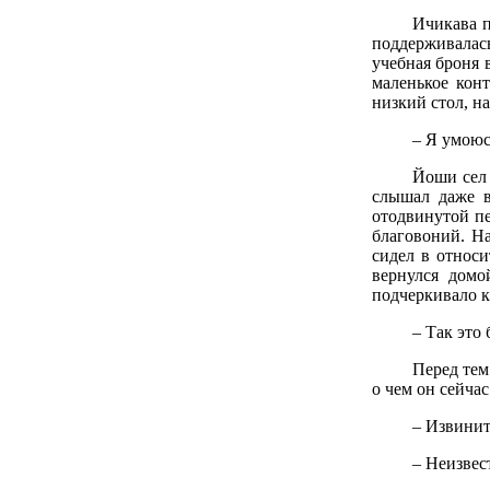
Ичикава п
поддерживалась
учебная броня 
маленькое кон
низкий стол, н
– Я умоюс
Йоши сел 
слышал даже в
отодвинутой п
благовоний. На
сидел в относи
вернулся домо
подчеркивало к
– Так это
Перед тем
о чем он сейча
– Извинит
– Неизвес