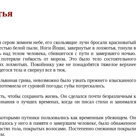
тья
 сером зимнем небе, его скользящие лучи бросали красноватый
жестью белой пыли. Ноги Йоши, завернутые в лохмотья, тонули в
ь над телом человека, сбившегося с пути и замерзшего ночью.
потеряли гибкость от мороза. Это было тело состоятельного
х лохмотьях. Покойнику уже не понадобятся тяжелое верхнее
гося тела и свернул все в тюк.
львиная грива, невозможно было узнать прежнего изысканного
потемнела от суровой погоды; губы потрескались.
ть, чтобы сохранить жизнь. Он сделался почти безразличным к
инания о лучших временах, когда он писал стихи и занимался
, которыми путники пользовались как временным убежищем. Он
талось у него в памяти о замерзшем человеке, было обнаженное
частях тола, покрытых волосами. Постепенно снежинки покрыли
ны.