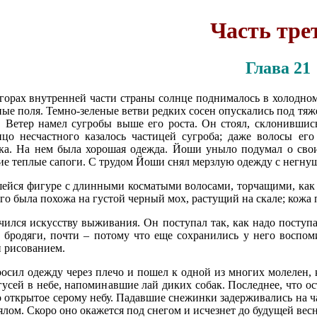
Часть тре
Глава 21
горах внутренней части страны солнце поднималось в холодном
ные поля. Темно-зеленые ветви редких сосен опускались под тя
. Ветер намел сугробы выше его роста. Он стоял, склонившис
цо несчастного казалось частицей сугроба; даже волосы его 
ка. На нем была хорошая одежда. Йоши уныло подумал о свои
ие теплые сапоги. С трудом Йоши снял мерзлую одежду с негнуще
ейся фигуре с длинными косматыми волосами, торчащими, как 
го была похожа на густой черный мох, растущий на скале; кожа 
ился искусству выживания. Он поступал так, как надо поступа
 бродяги, почти – потому что еще сохранились у него воспом
 рисованием.
осил одежду через плечо и пошел к одной из многих молелен
усей в небе, напоминавшие лай диких собак. Последнее, что ос
о открытое серому небу. Падавшие снежинки задерживались на 
ялом. Скоро оно окажется под снегом и исчезнет до будущей вес