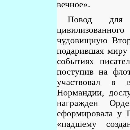
вечное».
Повод для 
цивилизованног
чудовищную Втор
подарившая миру 
событиях писате
поступив на фло
участвовал в в
Нормандии, дослу
награжден Орд
сформировала у Г
«падшему созда