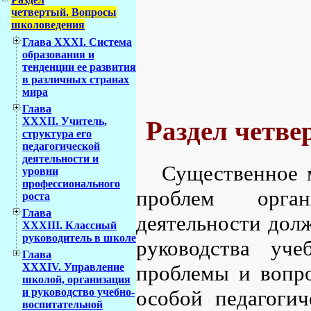
четвертый. Вопросы
школоведения
Глава XXXI. Система
образования и
тенденции ее развития
в различных странах
мира
Глава
XXXII. Учитель,
Раздел четв
структура его
педагогической
деятельности и
Существенное м
уровни
профессионального
проблем орган
роста
Глава
деятельности дол
XXXIII. Классный
руководитель в школе
руководства уче
Глава
проблемы и вопро
XXXIV. Управление
школой, организация
особой педагоги
и руководство учебно-
воспитательной