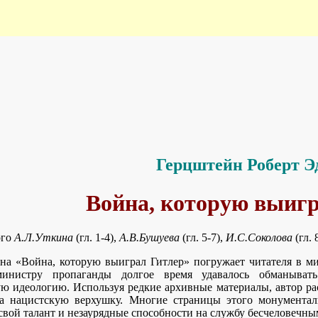
Герцштейн Роберт Э
Война, которую выиг
ого
А.Л.Уткина
(гл. 1-4),
А.В.Бушуева
(гл. 5-7),
И.С.Соколова
(гл.
на «Война, которую выиграл Гитлер» погружает читателя в ми
министру пропаганды долгое время удавалось обманыва
ю идеологию. Используя редкие архивные материалы, автор ра
а нацистскую верхушку. Многие страницы этого монументал
 свой талант и незаурядные способности на службу бесчеловечн