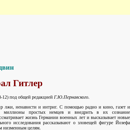
двин
рал Гитлер
 8-12) под общей редакцией
Г.Ю.Пернавского
.
р лжи, ненависти и интриг. С помощью радио и кино, газет и
ть миллионы простых немцев и внедрить в их сознание
ссматривает жизнь Германии военных лет и высказывает новые
ьного исследования рассказывают о зловещей фигуре Йозефа
ым низменным целям.