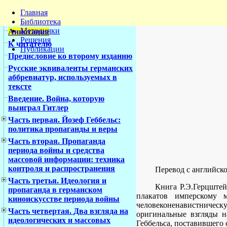
Главная
Библиотека
Методички
Аннотация
Решения
К читателю
Публикации
Предисловие ко второму изданию
Русские эквиваленты германских
аббревиатур, используемых в
тексте
Введение. Война, которую
выиграл Гитлер
Часть первая. Йозеф Геббельс:
политика пропаганды и веры
Часть вторая. Пропаганда
периода войны и средства
массовой информации: техника
контроля и распространения
Перевод с английск
Часть третья. Идеология и
Книга Р.Э.Герцштей
пропаганда в германском
плакатов имперскому 
киноискусстве периода войны
человеконенавистническу
Часть четвертая. Два взгляда на
оригинальные взгляды н
идеологических и массовых
Геббельса, поставившего