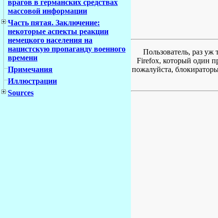
врагов в германских средствах
массовой информации
Часть пятая. Заключение:
некоторые аспекты реакции
немецкого населения на
нацистскую пропаганду военного
Пользователь, раз уж 
времени
Firefox, который один 
пожалуйста, блокираторы 
Примечания
Иллюстрации
Sources