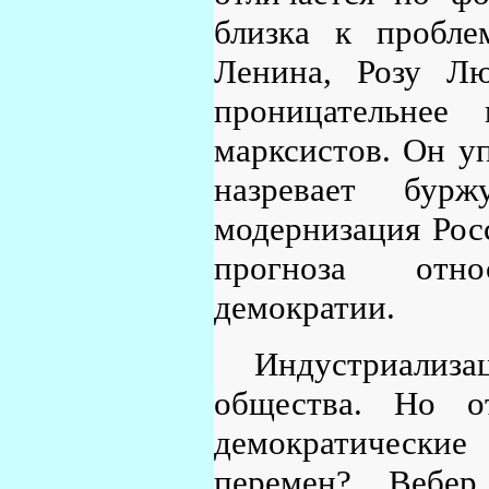
близка к проблем
Ленина, Розу Лю
проницательнее
марксистов. Он уп
назревает бур
модернизация Рос
прогноза отно
демократии.
Индустриализа
общества. Но от
демократически
перемен? Вебер