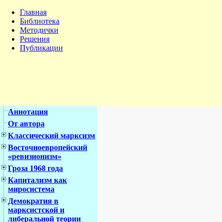
Главная
Библиотека
Методички
Решения
Публикации
Аннотация
От автора
Классический марксизм
Восточноевропейский
«ревизионизм»
Гроза 1968 года
Капитализм как
миросистема
Демократия в
марксистской и
либеральной теории