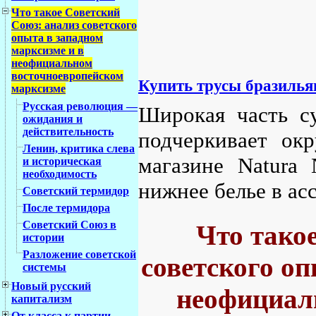
Что такое Советский
Союз: анализ советского
опыта в западном
марксизме и в
неофициальном
восточноевропейском
Купить трусы бразилья
марксизме
Русская революция —
Широкая часть су
ожидания и
действительность
подчеркивает окр
Ленин, критика слева
магазине Natura 
и историческая
необходимость
нижнее белье в ас
Советский термидор
После термидора
Советский Союз в
Что тако
истории
Разложение советской
советского оп
системы
Новый русский
неофициал
капитализм
От класса к партии