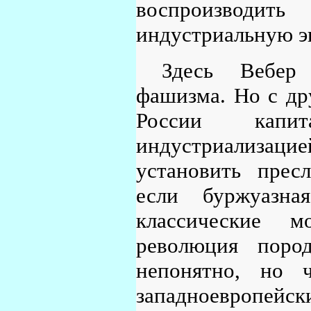
воспроизводи
индустриальную э
Здесь Вебер 
фашизма. Но с дру
России капи
индустриализацией
установить прес
если буржуазна
классические м
революция поро
непонятно, но ч
западноевро