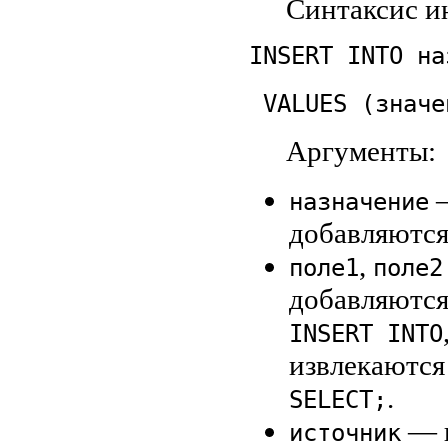
Синтаксис и
INSERT INTO на
VALUES (значе
Аргументы:
—
назначение
добавляются
,
поле1
поле2
добавляются
INSERT INTO
извлекаются
.
SELECT;
— и
источник