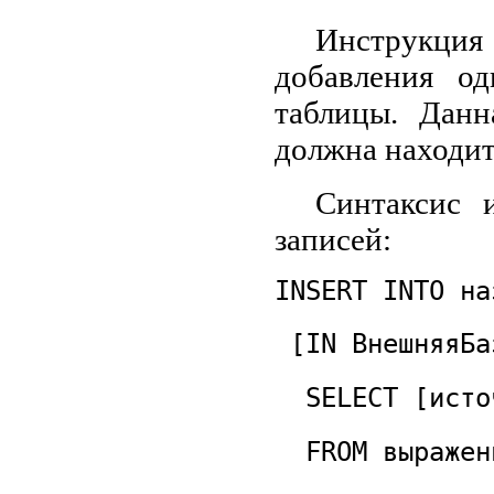
Инструкц
добавления о
таблицы. Данн
должна находит
Синтаксис 
записей:
INSERT INTO на
[IN ВнешняяБа
SELECT [исто
FROM выражен