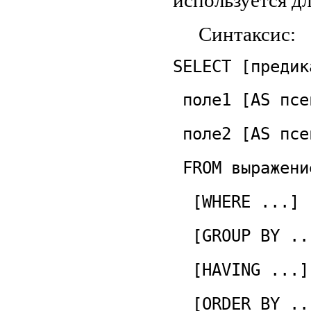
Синтаксис:
SELECT [предик
поле1 [AS псе
поле2 [AS псе
FROM выражени
[WHERE ...]
[GROUP BY ..
[HAVING ...]
[ORDER BY ..