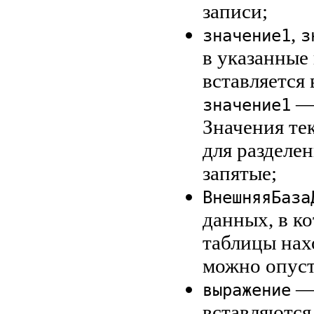
записи;
,
значение1
з
в указанные
вставляется 
—
значение1
Значения те
для разделе
запятые;
ВнешняяБаза
данных, в к
таблицы нах
можно опуст
— 
выражение
вставляются