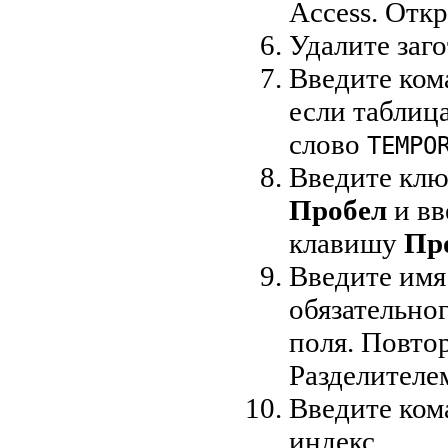
Access. Отк
Удалите заг
Введите ко
если таблиц
слово
TEMPO
Введите клю
Пробел
и вв
клавишу
Пр
Введите имя 
обязательно
поля. Повто
Разделителе
Введите ко
индекс.