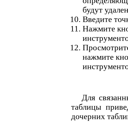
определяюще
будут удале
Введите точк
Нажмите кн
инструменто
Просмотрите
нажмите кн
инструменто
Для связанн
таблицы приве
дочерних табли