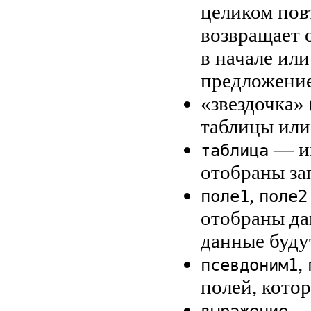
целиком пов
возвращает 
в начале или
предложени
«звездочка» 
таблицы или
— им
таблица
отобраны за
,
поле1
поле2
отобраны да
данные будут
,
псевдоним1
полей, кото
— 
выражение