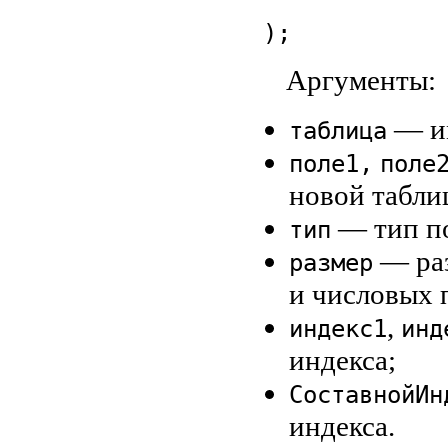
);
Аргументы:
— им
таблица
поле1,
поле
новой табли
— тип по
тип
— раз
размер
и числовых 
,
индекс1
инд
индекса;
СоставнойИн
индекса.