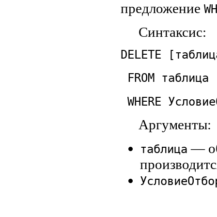
предложение
W
Синтаксис:
DELETE [таблиц
FROM таблица
WHERE Условие
Аргументы:
— об
таблица
производитс
УсловиеОтбо