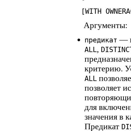
[WITH OWNERA
Аргументы:
— п
предикат
,
ALL
DISTINC
предназначе
критерию. У
позволяе
ALL
позволяет и
повторяющие
для включен
значения в 
Предикат
DI