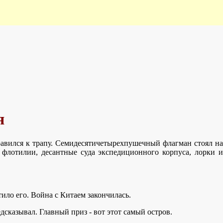
я
равился к трапу. Семидесятичетырехпушечный флагман стоял на
 флотилии, десантные суда экспедиционного корпуса, лорки и
тило его. Война с Китаем закончилась.
дсказывал. Главный приз - вот этот самый остров.