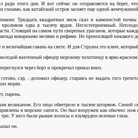
л ради этого дня. И вот сейчас он отправляется на берег, ч
ми глазами, как китайский остров засияет еще одной жемчужино
Гонконг. Тридцать квадратных миль скал и каменистой почвы
а проливом едва в тысячу ярдов. Негостеприимный. Неплод
асти. Стоящий на самом пути свирепых ураганов, которые кажд
запада коварными мелями и рифами. Не приносящий никакого до
е и величайшая гавань на свете. И для Струана это ключ, которы
л молодой вахтенный офицер морскому пехотинцу в ярко-красном 
т перегнулся через борт и прокричал приказ вниз.
готово, сэр, - доложил офицер, стараясь не выдать того трепе
ких морях.
т, парень.
им великаном. Его лицо обветрело в тысяче штормов. Синий сю
равлены в морские сапоги. Он был вооружен как обычно: нож в
 три. У него были рыжие волосы и изумрудно-зеленые глаза.
казал он.