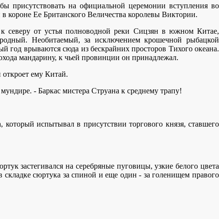
тобы присутствовать на официальной церемонии вступления во
й в короне Ее Британского Величества королевы Виктории.
 к северу от устья полноводной реки Сицзян в южном Китае,
ородный. Необитаемый, за исключением крошечной рыбацкой
ый год врываются сюда из бескрайних просторов Тихого океана.
хода мандарину, к чьей провинции он принадлежал.
й откроет ему Китай.
мундире. - Баркас мистера Струана к среднему трапу!
та, который испытывал в присутствии торгового князя, ставшего
ртук застегивался на серебряные пуговицы, узкие белого цвета
 складке сюртука за спиной и еще один - за голенищем правого