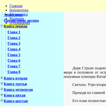
Главная
Библиотека
Методички
Аннотация
Решения
Предисловие автора
Публикации
Книга первая
Глава 1
Глава 2
Глава 3
Глава 4
Глава 5
Глава 6
Глава 7
Дирк Струан поднял
Глава 8
якоре в полумиле от ост
опиумные клиперы Китай
Книга вторая
Книга третья
Светало. Утро вторн
Книга четвертая
Проходя по главной 
Книга пятая
Его план полностью 
Книга шестая