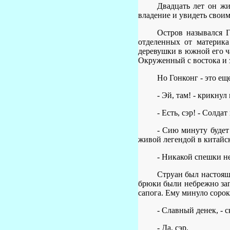
Двадцать лет он жи
владение и увидеть свои
Остров назывался 
отделенных от материк
деревушки в южной его ч
Окруженный с востока и 
Но Гонконг - это ещ
- Эй, там! - крикну
- Есть, сэр! - Солда
- Сию минуту будет 
живой легендой в китайс
- Никакой спешки не
Струан был настоящ
брюки были небрежно зап
сапога. Ему минуло сорок
- Славный денек, - с
- Да, сэр.