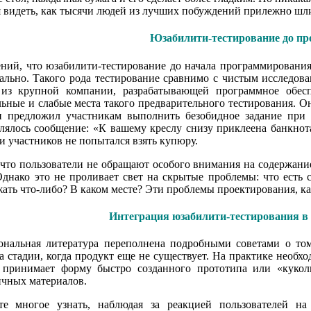
 видеть, как тысячи людей из лучших побуждений прилежно шли
Юзабилити-тестирование до п
ний, что юзабилити-тестирование до начала программирования
ально. Такого рода тестирование сравнимо с чистым исследов
из крупной компании, разрабатывающей программное обеспе
ные и слабые места такого предварительного тестирования. Он
 предложил участникам выполнить безобидное задание при
лялось сообщение: «К вашему креслу снизу приклеена банкнота
ти участников не попытался взять купюру.
 что пользователи не обращают особого внимания на содержани
Однако это не проливает свет на скрытые проблемы: что есть
ать что-либо? В каком месте? Эти проблемы проектирования, к
Интеграция юзабилити-тестирования в
нальная литература переполнена подробными советами о том
а стадии, когда продукт еще не существует. На практике необх
принимает форму быстро созданного прототипа или «куколь
ичных материалов.
е многое узнать, наблюдая за реакцией пользователей на с