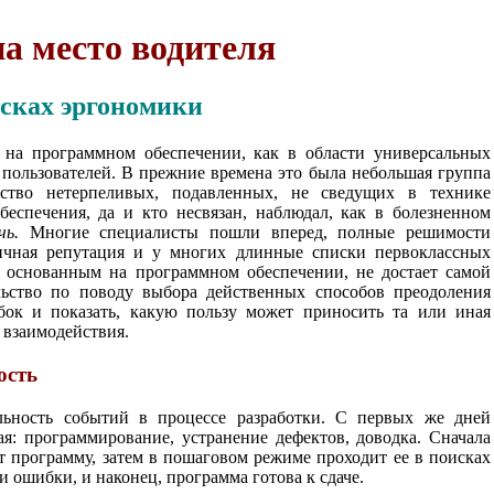
а место водителя
исках эргономики
 на программном обеспечении, как в области универсальных
 пользователей. В прежние времена это была небольшая группа
ство нетерпеливых, подавленных, не сведущих в технике
беспечения, да и кто несвязан, наблюдал, как в болезненном
очь.
Многие специалисты пошли вперед, полные решимости
личная репутация и у многих длинные списки первоклассных
, основанным на программном обеспечении, не достает самой
ельство по поводу выбора действенных способов преодоления
убок и показать, какую пользу может приносить та или иная
 взаимодействия.
ость
льность событий в процессе разработки. С первых же дней
я: программирование, устранение дефектов, доводка. Сначала
т программу, затем в пошаговом режиме проходит ее в поисках
 ошибки, и наконец, программа готова к сдаче.