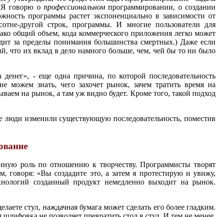
 (Я говорю о
профессиональном
программировании, о создании
ожность программы растет экспоненциально в зависимости от
сотне-другой строк, программы. И многие пользователи для
ако общий объем, кода коммерческого приложения легко может
дит за пределы понимания большинства смертных.) Даже если
й, что их вклад в дело намного больше, чем, чей бы то ни было
 денег», - еще одна причина, по которой последовательность
не можем знать, чего захочет рынок, зачем тратить время на
аем на рынок, а там уж видно будет. Кроме того, такой подход
ие люди изменили существующую последовательность, поместив
ование
нную роль по отношению к творчеству. Программисты творят
 говоря: «Вы создадите это, а затем я протестирую и увижу,
хнологий созданный продукт немедленно выходит на рынок.
лаете стул, наждачная бумага может сделать его более гладким.
я шлифовка не позволяет превратить стол в стул. И тем не менее,