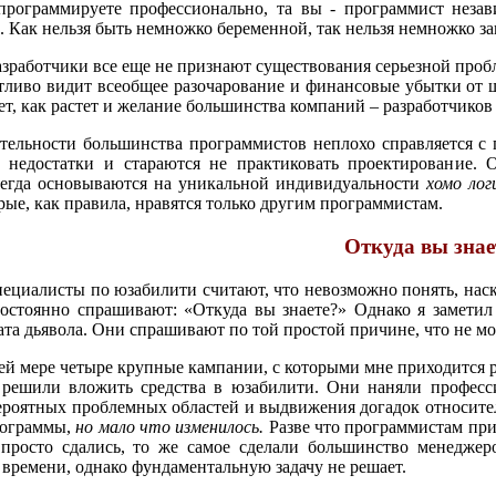
рограммируете профессионально, та вы - программист незави
. Как нельзя быть немножко беременной, так нельзя немножко 
зработчики все еще не признают существования серьезной пробл
етливо видит всеобщее разочарование и финансовые убытки от
ет, как растет и желание большинства компаний – разработчико
тельности большинства программистов неплохо справляется с п
 недостатки и стараются не практиковать проектирование. 
сегда основываются на уникальной индивидуальности
хомо лог
рые, как правила, нравятся только другим программистам.
Откуда вы знае
ециалисты по юзабилити считают, что невозможно понять, наск
остоянно спрашивают: «Откуда вы знаете?» Однако я заметил 
ата дьявола. Они спрашивают по той простой причине, что не м
й мере четыре крупные кампании, с которыми мне приходится 
решили вложить средства в юзабилити. Они наняли професси
ероятных проблемных областей и выдвижения догадок относит
рограммы,
но мало что изменилось.
Разве что программистам при
просто сдались, то же самое сделали большинство менеджер
 времени, однако фундаментальную задачу не решает.