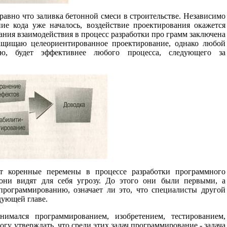
равно что заливка бетонной смеси в строительстве. Независимо
ие кода уже началось, воздействие проектирования окажется
ния взаимодействия в процесс разработки про грамм заключена
ащищаю целеориентированное проектирование, однако любой
ию, будет эффективнее любого процесса, следующего за
ет коренные перемены в процессе разработки программного
 они видят для себя угрозу. До этого они были первыми, а
программированию, означает ли это, что специалисты другой
дующей главе.
имался программированием, изобретением, тестированием,
гу утверждать, что среди этих задач программирование - задача