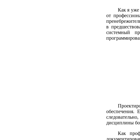
Как я уже
от профессион
пренебрежитель
в предшествов
системный пр
программирова
Проектир
обеспечения. 
следовательно
дисциплины бол
Как проф
документирован