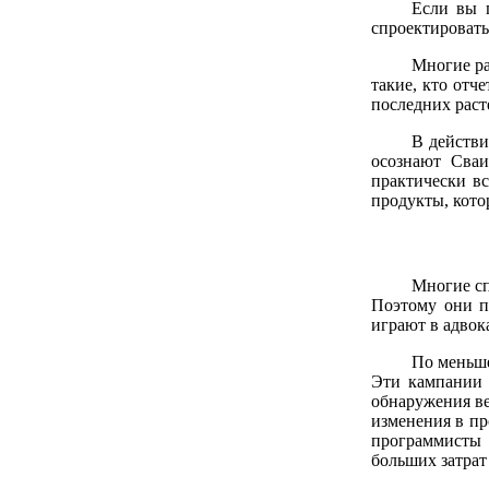
Если вы п
спроектировать
Многие ра
такие, кто отч
последних раст
В действи
осознают Сваи
практически в
продукты, кото
Многие сп
Поэтому они п
играют в адвок
По меньше
Эти кампании 
обнаружения в
изменения в п
программисты 
больших затрат