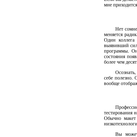
мне приходится
Нет сомне
меняется радик
Один коллега 
выявивший силь
программы. Он
состояния появ
более чем деся
Осознать,
себе полезно. 
вообще отображ
Профессио
тестирования н
Обычно макет 
низкотехнолог
Вы может