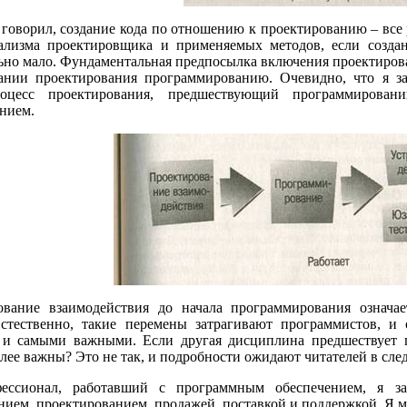
 говорил, создание кода по отношению к проектированию – все 
ализма проектировщика и применяемых методов, если создан
но мало. Фундаментальная предпосылка включения проектирова
ании проектирования программированию. Очевидно, что я з
оцесс проектирования, предшествующий программирован
нием.
ование взаимодействия до начала программирования означа
Естественно, такие перемены затрагивают программистов, и
, и самыми важными. Если другая дисциплина предшествует 
ее важны? Это не так, и подробности ожидают читателей в сле
ессионал, работавший с программным обеспечением, я зан
ием, проектированием, продажей, поставкой и поддержкой. Я мо