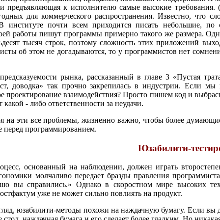
 и предъявляющая к исполнителю самые высокие требования.
годных для коммерческого распространения. Известно, что сл
 В институте почти всем приходится писать небольшие, по 
оей работы пишут программы примерно такого же размера. Одн
ьдесят тысяч строк, поэтому сложность этих приложений выхо
исты об этом не догадываются, то у программистов нет сомнени
редсказуемости рынка, рассказанный в главе 3 «Пустая трата
ест, доводка» так прочно закрепилась в индустрии. Если мы 
е проектирование взаимодействия? Просто пишем код и выбрасыв
т какой - либо ответственности за неудачи.
я на эти все проблемы, жизненно важно, чтобы более думающ
е перед программированием.
Юзабилити-тестир
оцесс, основанный на наблюдении, должен играть второстепе
ономики молчаливо передает бразды правления программистам,
ошо вы справились.» Однако в скоростном мире высоких те
остфактум уже не может сильно повлиять на продукт.
гляд, юзабилити-методы похожи на наждачную бумагу. Если вы де
 стол, наждачная бумага и его сделает более гладким. Но никака