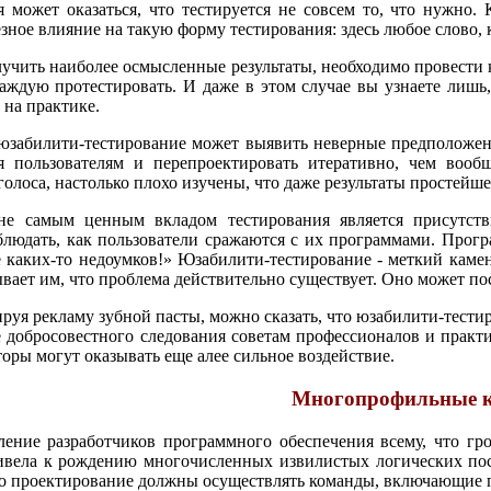
 может оказаться, что тестируется не совсем то, что нужно. 
зное влияние на такую форму тестирования: здесь любое слово, к
учить наиболее осмысленные результаты, необходимо провести к
ждую протестировать. И даже в этом случае вы узнаете лишь,
 на практике.
юзабилити-тестирование может выявить неверные предположен
я пользователям и перепроектировать итеративно, чем вооб
голоса, настолько плохо изучены, что даже результаты простей
не самым ценным вкладом тестирования является присутстви
людать, как пользователи сражаются с их программами. Прогр
 каких-то недоумков!» Юзабилити-тестирование - меткий каме
вает им, что проблема действительно существует. Оно может пос
руя рекламу зубной пасты, можно сказать, что юзабилити-тест
е добросовестного следования советам профессионалов и практ
торы могут оказывать еще алее сильное воздействие.
Многопрофильные 
ение разработчиков программного обеспечения всему, что гр
ривела к рождению многочисленных извилистых логических по
то проектирование должны осуществлять команды, включающие 