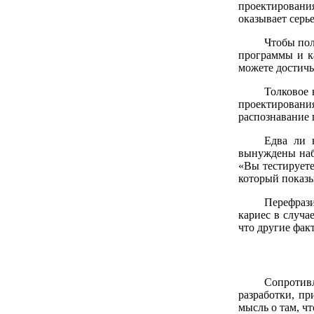
проектирования
оказывает серье
Чтобы пол
программы и ка
можете достичь
Толковое 
проектировани
распознавание 
Едва ли 
вынуждены наб
«Вы тестируете
который показы
Перефрази
кариес в случа
что другие фак
Сопротивл
разработки, п
мысль о там, ч