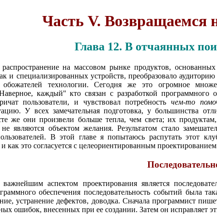
Часть V. Возвращаемся н
Глава 12. В отчаянных по
 распространение на массовом рынке продуктов, основанных
ак и специализированных устройств, преобразовало аудиторию
 обожателей технологии. Сегодня же это огромное множе
 Наверное, каждый" кто связан с разработкой программного о
ричат пользователи, и чувствовал потребность
чем-то пом
уацию. У всех замечательная подготовка, у большинства от
сте же они произвели больше тепла, чем света; их продуктам
 не являются объектом желания. Результатом стало замешат
пользователей. В этой главе я попытаюсь распутать этот кл
 и как это согласуется с целеориентированным проектированием
Последовательн
, важнейшим аспектом проектирования является последовате
граммного обеспечения последовательность событий была така
ие, устранение дефектов, доводка. Сначала программист пише
ых ошибок, внесенных при ее создании. Затем он исправляет эти