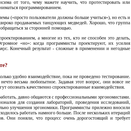
сима от того, чему мажете научить, что протестировать или
заниматься программированием.
емы («просто пользователи должны больше учиться»), но есть и
 широко продаваемых танцующих медведей. Хорошо, что группа
в обращаться за сторонней помощью.
роектированием, а многие из тех, кто не способен это делать,
Огромное «но»: когда программисты проектируют, их усилия
икус.
Конечный результат - сложные в применении и негодные
те?
олько удобно взаимодействие, пока не проведено тестирование.
нечто весьма любопытное. Задавая этот вопрос, они вовсе не
огут опознать качественно спроектированные взаимодействия.
работать, давно общаются с профессиональными эргономистами.
оналов для создания лабораторий, проведения исследований,
ельно улучшения эргономики. Программисты прилежно вносили
ходилось работать намного больше. После нескольких итераций
ов. Они поняли, что процесс очень дорогостоящий и требует