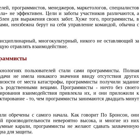
елей, программистов, менеджеров, маркетологов, специалистов
ола» не эффективен. Цели и заботы участников различаются, а
блен для выражения своих забот. Хуже того, программисты, в
ми, неизбежна берут на себя управление командой, обычна с
дисциплинарный, многокультурный, никого не оставляющий за
щую отравлять взаимодействие.
раммисты
нологиях пользователей стали сами программисты. Полная
дачи не имела никакого значения ввиду отсутствия других
лизости от места катастрофы, программисты получили задание
сь родственными вещами. Программисты - ничто без своего
ктирования взаимодействия привлекла их, и они приложили к
ектирование - то, чем программисты занимаются двадцать минут
ыли обречены с самого начала. Как говорит По Бронсон, они
ой производительности невероятно высока, и многие из них
зумные карали, программисты не желают сдавать захваченную
на для защиты.