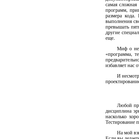
самая сложная
программ, при
размера кода.
выполнения св
превышать пят
другие специал
еще.
Миф о неп
«программа, т
предварительно
избавляет нас о
И несмотр
проектировани
Любой пр
дисциплина эрг
насколько хор
Тестирование п
На мой вз
Если вы делаете