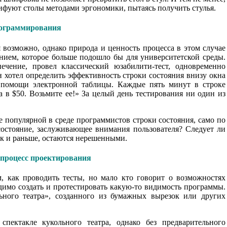
фуют столы методами эргономики, пытаясь получить стулья.
рограммирования
 возможно, однако природа и ценность процесса в этом случае
анием, которое больше подошло бы для университетской среды.
чение, провел классический юзабилити-тест, одновременно
 хотел определить эффективность строки состояния внизу окна
 помощи электронной таблицы. Каждые пять минут в строке
 в $50. Возьмите ее!» За целый день тестирования ни один из
е популярной в среде программистов строки состояния, само по
 состояние, заслуживающее внимания пользователя? Следует ли
ак и раньше, остаются нерешенными.
 процесс проектирования
, как проводить тесты, но мало кто говорит о возможностях
одимо создать и протестировать какую-то видимость программы.
ного театра», созданного из бумажных вырезок или других
пектакле кукольного театра, однако без предварительного