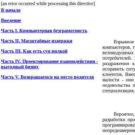
[an error occurred while processing this directive]
В начало
Введение
Часть I. Компьютерная безграмотность
Часть II. Масштабные издержки
Взрывное
компьютеров, т
Часть III. Как есть суп вилкой
великодушных
потребителей.
Часть IV. Проектирование взаимодействия -
раздражении к
выгодный бизнес
исправить сит
клиентов. Вме
Часть V. Возвращаемся на место водителя
малости - они
недовольства 
специализация,
Вероятно
разработки про
программирован
непреднамеренн