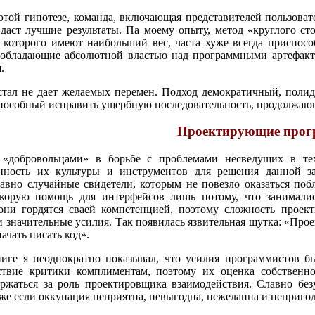
этой гипотезе, команда, включающая представителей пользоват
даст лучшие результаты. Па моему опыту, метод «круглого ст
 которого имеют наибольший вес, часта хуже всегда приспосо
 обладающие абсолютной властью над программными артефакта
.
тал не дает желаемых перемен. Подход демократичный, поли
способный исправить ущербную последовательность, продолжаю
Проектирующие прог
«добровольцами» в борьбе с проблемами несведущих в тех
нность их культуры и инструментов для решения данной за
авно случайные свидетели, которым не повезло оказаться поб
скорую помощь для интерфейсов лишь потому, что занимали
 они гордятся сваей компетенцией, поэтому сложность прое
 значительные усилия. Так появилась язвительная шутка: «Про
начать писать код».
иге я неоднократно показывал, что усилия программистов б
ствие критики комплиментам, поэтому их оценка собственн
ржаться за роль проектировщика взаимодействия. Славно бе
же если оккупация неприятна, невыгодна, нежеланна и непригод