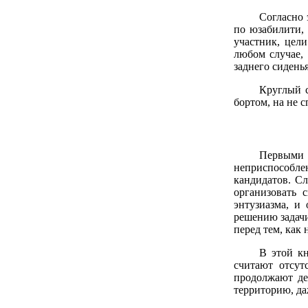
Согласно 
по юзабилити, 
участник, цели
любом случае,
заднего сиденья
Круглый с
бортом, на не 
Первыми 
неприспособле
кандидатов. Сл
организовать 
энтузиазма, и
решению задачи
перед тем, как 
В этой кн
считают отсут
продолжают де
территорию, да