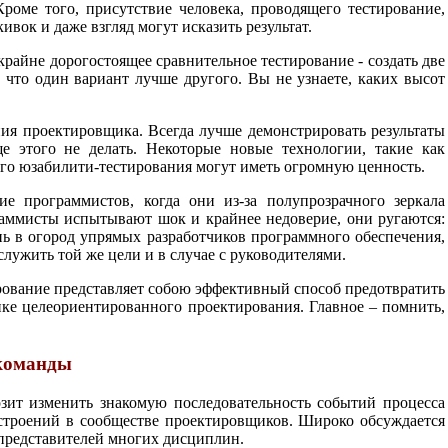
Кроме того, присутствие человека, проводящего тестирование,
ивок и даже взгляд могут исказить результат.
райне дорогостоящее сравнительное тестирование - создать две
 что один вариант лучше другого. Вы не узнаете, каких высот
ия проектировщика. Всегда лучше демонстрировать результаты
ще этого не делать. Некоторые новые технологии, такие как
шего юзабилити-тестирования могут иметь огромную ценность.
е программистов, когда они из-за полупрозрачного зеркала
аммисты испытывают шок и крайнее недоверие, они ругаются:
нь в огород упрямых разработчиков программного обеспечения,
лужить той же цели и в случае с руководителями.
ирование представляет собою эффективный способ предотвратить
ике целеориентированного проектирования. Главное – помнить,
команды
озит изменить знакомую последовательность событий процесса
строений в сообществе проектировщиков. Широко обсуждается
представителей многих дисциплин.