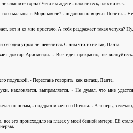
 не слышите горна? Чего вы ждете - плоснитесь, плоснитесь.
за того малыша в Моронакоче? - недовольно ворчит Почита. - Не
ает, вот и ко мне пристало. А тебя раздражает такая чепуха? Ну,
 и сегодня утром не шевелится. С ним что-то не так, Панта.
вает доктор Арисменди. - Все идет прекрасно, не волнуйтесь.
его подушкой. - Перестань говорить, как китаец, Панта.
уки, наклоняется, выпрямляется. - Не думал, что мне удастся
ичал по ночам, - поддразнивает его Почита. - А теперь, замечаю,
о, все это происходило на глазах у моей бедной матери. Ей стало
 нервы.