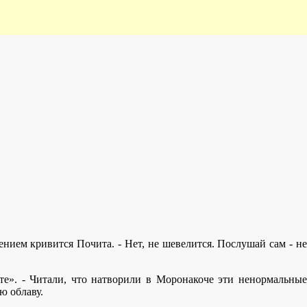
щением кривится Почита. - Нет, не шевелится. Послушай сам - не
нте». - Читали, что натворили в Моронакоче эти ненормальные
ю облаву.