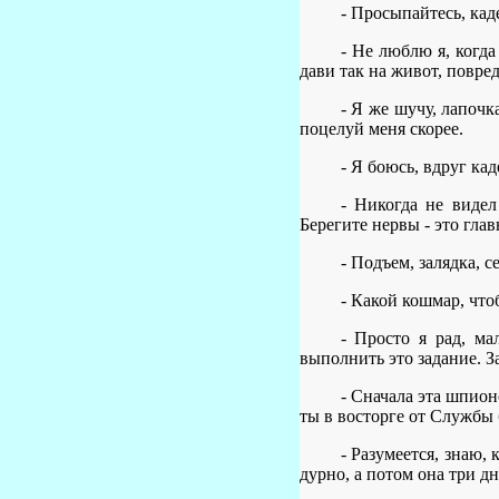
- Просыпайтесь, кад
- Не люблю я, когда
дави так на живот, повре
- Я же шучу, лапочк
поцелуй меня скорее.
- Я боюсь, вдруг кад
- Никогда не видел
Берегите нервы - это гла
- Подъем, залядка, с
- Какой кошмар, что
- Просто я рад, ма
выполнить это задание. З
- Сначала эта шпион
ты в восторге от Службы 
- Разумеется, знаю, 
дурно, а потом она три д