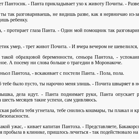
ет Пантосик. - Панта прикладывает ухо к животу Почиты. - Разве
 ты так разговариваешь, не видишь разве, как я нервничаю из-
дишь ребенку.
а, - протирает глаза Панта. - Один мой помощник так разговарив
етик умер, - трет живот Почита. - И вчера вечером не шевелился,
 такой образцовой беременности, сеньора Пантоха, - успокаи
вное. А посему ни слова больше о трагедии в Моронакоче.
еньол Пантоха, - вскакивает с постели Панта. - Пола, пола.
б тебе было пусто, ты нарочно меня злишь. - Почита швыряет в н
лышка, дела идут. - Панта поднимает руки, Панта опускает р
а шесть месяцев такие успехи, сам удивляюсь.
ская работа тебя угнетала, тебе снились кошмары, ты плакал и кр
безопасности.
какой ужас, - кивает капитан Пантоха. - Представляете, Бакакорс
ня пробыла в клинике, пришлось лечиться - так подействовало на