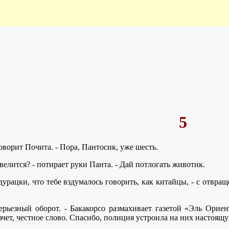
5
говорит Почита. - Пора, Пантосик, уже шесть.
евелится? - потирает руки Панта. - Дай потлогать животик.
дурацки, что тебе вздумалось говорить, как китайцы, - с отвра
ерьезный оборот. - Бакакорсо размахивает газетой «Эль Орие
ачет, честное слово. Спасибо, полиция устроила на них настоящу