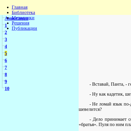
Главная
Библиотека
Методички
Аннотация
Решения
1
Публикации
2
3
4
5
6
7
8
9
- Вставай, Панта, - 
10
- Ну как кадетик, ш
- Не ломай язык по-
шевелится?
- Дело принимает с
«братья». Пуля по ним пл