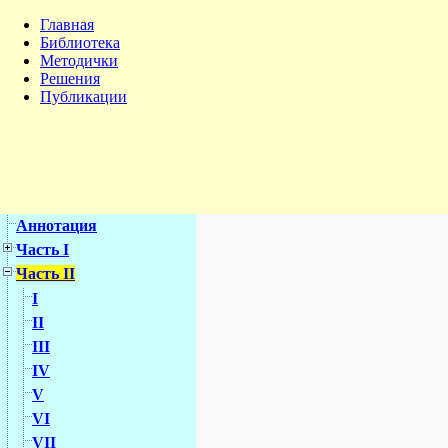
Главная
Библиотека
Методички
Решения
Публикации
Аннотация
Часть I
Часть II
I
II
III
IV
V
VI
VII