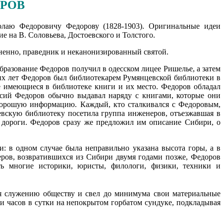
ОРОВ
лаю Федоровичу Федорову (1828-1903). Оригинальные идеи
е на В. Соловьева, Достоевского и Толстого.
мненно, праведник и неканонизированный святой.
Образование Федоров получил в одесском лицее Ришелье, а затем
их лет Федоров был библиотекарем Румянцевской библиотеки в
е имеющиеся в библиотеке книги и их место. Федоров обладал
ссий Федоров обычно выдавал наряду с книгами, которые они
 хорошую информацию. Каждый, кто сталкивался с Федоровым,
евскую библиотеку посетила группа инженеров, отъезжавшая в
 дороги. Федоров сразу же предложил им описание Сибири, о
и: в одном случае была неправильно указана высота горы, а в
ров, возвратившихся из Сибири двумя годами позже, Федоров
ть многие историки, юристы, филологи, физики, техники и
я служению обществу и свел до минимума свои материальные
и часов в сутки на непокрытом горбатом сундуке, подкладывая