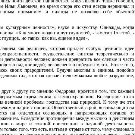
ились почти детской наивностью. Илья Львович также говорил,
ам Ильи Львовича, во время спора его отец всегда нервничал и
обенным вниманием и никогда не позволял себе обычной
м культурным ценностям, науке и искусству. Однажды, когда
овища. «Как много люди пишут глупостей, - заметил Толстой. -
глупцов, но таких, как вы, еще не видел».
славием как религией, которая придает особую ценность идее
рхнравственности, осуществление синтеза теоретического и
и деятельности человек должен превратить все слепые и часто
одство над природой, человечество победит смерть. Более того,
всех своих прародителей. Будучи многим в едином, подобно
«неделимости», которая сделает невозможным любое разрушение,
друг к другу, по мнению Федорова, кроется в том, что каждый
одержимым стремлением к самосохранению. Вследствие этого
я великой проблемы господства над природой. К тому же эти
ловеком и нации с нацией. Общественный строй, возникающий на
дется на отделении сознающих и направляющих органов от
ожением. Вследствие противоречия между мыслью и действием
ению о мире и ложной ориентации в научной деятельности.
олько того, что есть, взятым в отрыве от того, чему следовало
анимается исследованием причин враждебного отношения людей