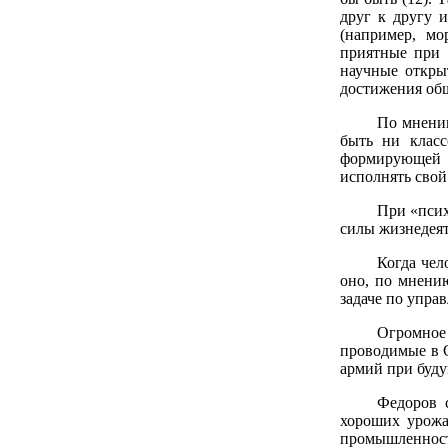
друг к другу 
(например, мо
приятные при 
научные откры
достижения общ
По мнению
быть ни класс
формирующей в
исполнять свой 
При «псих
силы жизнедеят
Когда чел
оно, по мнени
задаче по упра
Огромное
проводимые в С
армий при буду
Федоров 
хороших урожа
промышленности