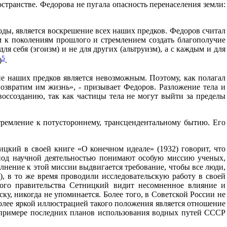
остранстве. Федорова не пугала опасность перенаселения земли:
ы, является воскрешение всех наших предков. Федоров считал
 к поколениям прошлого и стремлением создать благополучие
я себя (эгоизм) и не для других (альтруизм), а с каждым и для
5
)
.
ние наших предков является невозможным. Поэтому, как полагал
возвратим им жизнь», - призывает Федоров. Разложение тела и
воссозданию, так как частицы тела не могут выйти за пределы
ремление к потустороннему, трансцендентальному бытию. Его
цкий в своей книге «О конечном идеале» (1932) говорит, что
 под научной деятельностью понимают особую миссию ученых,
нение к этой миссии выдвигается требование, чтобы все люди,
 в то же время проводили исследовательскую работу в своей
ского правительства Сетницкий видит несомненное влияние и
у, никогда не упоминается. Более того, в Советской России не
более яркой иллюстрацией такого положения является отношение
а примере последних планов использования водных путей СССР