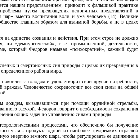
яется нашим представлением, приводит к фальшивой практике
 проблемы путем превращения неприятных представлений в
 чар» вместо воспитания воли и ума человека (14). Великие
обществе главным образом для взаимной борьбы, а не в целях
 на единстве сознания и действия. При этом строе не должно
, ни «демиургической», т. е. промышленной, деятельности,
е, который Федоров называл «психократией», каждый будет
 слепых и смертоносных сил природы с целью их превращения в
 определенного района мира.
 покончит с голодом и удовлетворит свои другие потребности,
й вражды. Человечество сосредоточит все свои силы на общей
ой.
ым дождем, вызывавшимся при помощи орудийной стрельбы,
званного засухой. Федоров говорит о необходимости сохранения
олнения общих задач по управлению силами природы.
еорологическими процессами, что обеспечило бы получение
ого угля - продукта одной из наиболее трудоемких отраслей
тную энергию земного шара, чтобы регулировать ее движение в