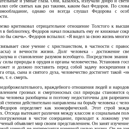
тельные и умные глаза. Они, казалось, излучали добро и свет
влял себе святых как раз такими, каким был Федоров. По слов
самообладание, однако он всегда слушал Федорова с ос
сти.
езко критиковал отрицательное отношение Толстого к высши
 в библиотеку, Федоров начал показывать ему ее книжные сокр
ало бы сжечь». Федоров вспылил: «Я видел за свою жизнь многих 
вязывает свое учение с христианством, в частности с право
пасха) и вечности жизни. Долг человека - достижение све
разума и становление разумом всеобщего. Посредством знания 
 силы природы в орудия и органы человечества. Установив госп
может и должно поставить перед собой задачу воскрешения 
га отца, сына и святого духа, человечество достигнет такой 
 т. е. смерть.
едоброжелательного, враждебного отношения людей и народов 
авлением грозных и смертоносных сил природы становится 
лы человека разобщены и поэтому недостаточны для разрешени
ой степени действительно направлены на борьбу человека с че
 Федоров определяет как зооморфический. Этот строй зиж
х. Отсюда вытекают различия между классом и социальным пол
 погруженная в чистое созерцание, приходит к ложному уч
еный объявляет мир своим представлением. Он занят изучением т
Такой ученый не интересуется конечной целью жизни. Он не з