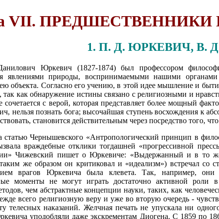
ва VII. ПРЕДШЕСТВЕННИК
1. П. Д. ЮРКЕВИЧ, В.
анилович Юркевич (1827-1874) был профессором философи
я явлениями природы, воспринимаемыми нашими органами ч
ю объекта. Согласно его учению, в этой идее мышление и быт
, так как обнаружение истины связано с религиозными и нравс
е сочетается с верой, которая представляет более мощный фак
ч, нельзя познать бога; высочайшая ступень восхождения к абсол
ствовать, становится действительным через посредство того, чт
а статью Чернышевского «Антропологический принцип в фило
ызвала враждебные отклики тогдашней «прогрессивной прес
ссии» Чижевский пишет о Юркевиче: «Выдержанный и в то 
(таким же образом он критиковал и «идеализм») встречал со 
ием врагов Юркевича была клевета. Так, например, они 
ные моменты не могут играть достаточно активной роли в
тодов, чем абстрактные концепции науки, таких, как человечес
ежде всего религиозную веру и уже во вторую очередь - чувс
ту телесных наказаний. Желчная печать не упускала ни одног
кевича уподобляли даже экскрементам Диогена. С 1859 по 186