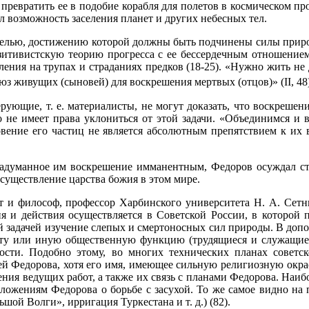
 превратить ее в подобие корабля для полетов в космическом пр
л возможность заселения планет и других небесных тел.
елью, достижению которой должны быть подчинены силы природ
зитивистскую теорию прогресса с ее бессердечным отношением
ения на трупах и страданиях предков (18-25). «Нужно жить не дл
оюз живущих (сыновей) для воскрешения мертвых (отцов)» (II, 48
рующие, т. е. материалисты, не могут доказать, что воскреше
 не имеет права уклониться от этой задачи. «Объединимся и 
вение его частиц не является абсолютным препятствием к их 
адуманное им воскрешение имманентным, Федоров осуждал ст
существление царства божия в этом мире.
 и философ, профессор Харбинского университета Н. А. Сетни
ия и действия осуществляется в Советской России, в которой
задачей изучение слепых и смертоносных сил природы. В допол
у или иную общественную функцию (трудящиеся и служащие),
ности. Подобно этому, во многих технических планах совет
й Федорова, хотя его имя, имеющее сильную религиозную окраск
ния ведущих работ, а также их связь с планами Федорова. Наи
дложениям Федорова о борьбе с засухой. То же самое видно н
шой Волги», ирригация Туркестана и т. д.) (82).