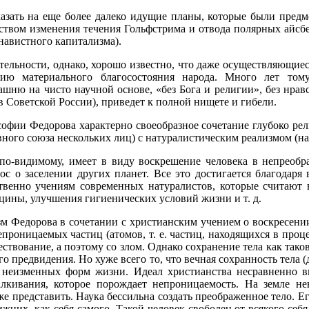
зать на еще более далеко идущие планы, которые были предм
твом изменения течения Гольфстрима и отвода полярных айсбер
авистного капитализма).
тельности, однако, хорошо известно, что даже осуществляющие
ию материального благосостояния народа. Много лет тому
шню на чисто научной основе, «без Бога и религии», без нрав
 Советской России), приведет к полной нищете и гибели.
офии Федорова характерно своеобразное сочетание глубоко рел
ного союза нескольких лиц) с натуралистическим реализмом (на
по-видимому, имеет в виду воскрешение человека в непреобр
ос о заселении других планет. Все это достигается благодаря
твенно учениям современных натуралистов, которые считают
цины, улучшения гигиенических условий жизни и т. д.
м Федорова в сочетании с христианским учением о воскресении
епроницаемых частиц (атомов, т. е. частиц, находящихся в про
ествование, а поэтому со злом. Однако сохранение тела как тако
о предвидения. Но хуже всего то, что вечная сохранность тела (д
 неизменных форм жизни. Идеал христианства несравненно в
алкивания, которое порождает непроницаемость. На земле не
е представить. Наука бессильна создать преображенное тело. Ег
лижних, как себя самого. Такой человек свободен от всякого се