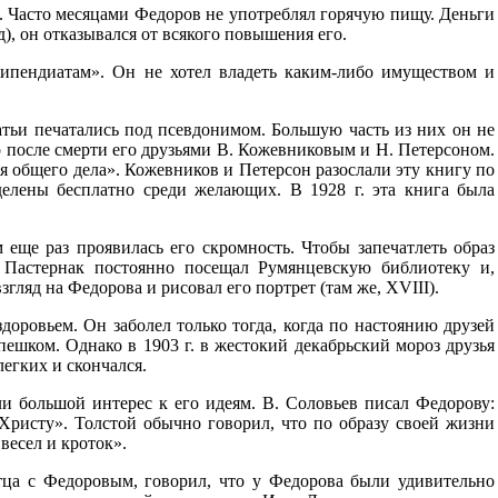
ы. Часто месяцами Федоров не употреблял горячую пищу. Деньги
д), он отказывался от всякого повышения его.
типендиатам». Он не хотел владеть каким-либо имуществом и
атьи печатались под псевдонимом. Большую часть из них он не
 после смерти его друзьями В. Кожевниковым и Н. Петерсоном.
 общего дела». Кожевников и Петерсон разослали эту книгу по
елены бесплатно среди желающих. В 1928 г. эта книга была
 еще раз проявилась его скромность. Чтобы запечатлеть образ
 Пастернак постоянно посещал Румянцевскую библиотеку и,
ляд на Федорова и рисовал его портрет (там же, XVIII).
оровьем. Он заболел только тогда, когда по настоянию друзей
пешком. Однако в 1903 г. в жестокий декабрьский мороз друзья
легких и скончался.
и большой интерес к его идеям. В. Соловьев писал Федорову:
Христу». Толстой обычно говорил, что по образу своей жизни
весел и кроток».
тца с Федоровым, говорил, что у Федорова были удивительно