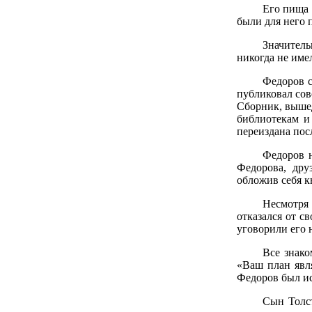
Его пища 
были для него 
Значитель
никогда не име
Федоров с
публиковал сов
Сборник, вышед
библиотекам и
переиздана пос
Федоров н
Федорова, дру
обложив себя к
Несмотря 
отказался от с
уговорили его 
Все знако
«Ваш план явл
Федоров был ис
Сын Толст