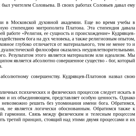
 был учителем Соловьева. В своих работах Соловьев давал ему
ии в Московской духовной академии. Еще во время учебы в
ную стипендию митрополита Платона. Эта стипендия давала
ей работе «Религия, ее сущность и происхождение» Кудрявцев-
здействием бога на дух человека, а также религиозным опытом,
ховное глубоко отличается от материального, тем не менее то и
м дуалистической философии оказались неудовлетворительными.
ого. Результатом этого является материализм или идеализм. Мы
ипом является абсолютно совершенное существо - бог, который
а.
абсолютному совершенству. Кудрявцев-Платонов назвал свою
азличных психических и физических процессов следует искать в
ами и их объединяющем, представляет особую ценность. Однако
у невозможно решить без упоминания имени бога. Обратимся,
ия, не является логически обоснованным. Обратимся также к
й гармонии. Связь между физическим и телесным процессом
рыть третий принцип, стоящий над этими двумя процессами и их