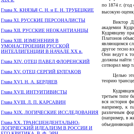
по 1874 г. (го
Глава X. КНЯЗЬЯ С. Н. и Е. Н. ТРУБЕЦКИЕ
высокую оценку
Глава XI. РУССКИЕ ПЕРСОНАЛИСТЫ
Виктор Д
академии Кудр
Глава XII. РУССКИЕ НЕОКАНТИАНЦЫ
Кудрявцеву пра
Платонов объяс
Глава XIII. ИЗМЕНЕНИЯ В
являющимся сле
УМОНАСТРОЕНИИ РУССКОЙ
другое тесно в
ИНТЕЛЛИГЕНЦИИ В НАЧАЛЕ XX в.
Они ведут к то
должны найти т
Глава XIV. ОТЕЦ ПАВЕЛ ФЛОРЕНСКИЙ
сотворил мир т
Глава XV. ОТЕЦ СЕРГИЙ БУЛГАКОВ
Целью эт
теорию трансц
Глава XVI. Н. А. БЕРДЯЕВ
Кудрявцев
Глава XVII. ИНТУИТИВИСТЫ
третьем типе б
вся история ф
Глава XVIII. Л. П. КАРСАВИН
например, к п
Глава XIX. ЛОГИЧЕСКИЕ ИССЛЕДОВАНИЯ
различным фор
(например, в ж
Глава XX. ТРАНСЦЕНДЕНТАЛЬНО-
объединяющий в
ЛОГИЧЕСКИЙ ИДЕАЛИЗМ В РОССИИ И
ЕГО КРИТИКА, В. Ф. ЭРН