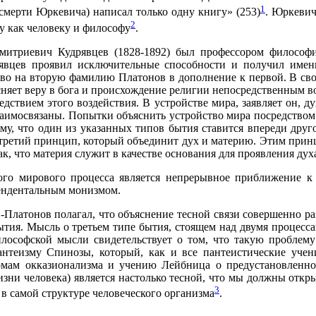
1
д смерти Юркевича) написал только одну книгу» (253)
. Юркевич
2
 как человеку и философу
.
митриевич Кудрявцев (1828-1892) был профессором философ
явцев проявил исключительные способности и получил имен
во на вторую фамилию Платонов в дополнение к первой. В сво
няет веру в бога и происхождение религии непосредственным во
дствием этого воздействия. В устройстве мира, заявляет он, ду
заимосвязаны. Попытки объяснить устройство мира посредство
му, что один из указанных типов бытия ставится впереди друг
ретий принцип, который объединит дух и материю. Этим принц
ак, что материя служит в качестве основания для проявления дух
ого мирового процесса является непрерывное приближение к 
ендентальным монизмом.
-Платонов полагал, что объяснение тесной связи совершенно р
ытия. Мысль о третьем типе бытия, стоящем над двумя процесс
илософской мысли свидетельствует о том, что такую проблем
антеизму Спинозы, который, как и все пантеистические учен
мам окказионализма и учению Лейбница о предустановленно
изни человека) является настолько тесной, что мы должны отк
3
 самой структуре человеческого организма
.