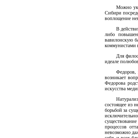
Можно ука
Сибири посредс
воплощение нен
В действи
либо повышен
вавилонскую ба
коммунистами в
Для филос
идеале полюбов
Федоров, 
возникает вопр
Федорова родс
искусства меди
Натурализ
состоящее из н
борьбой за сущ
исключительног
существование
процессов отт
невозможно даж
себя, и всех б