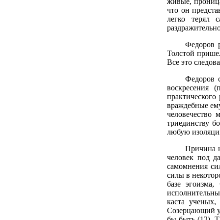
живые, проница
что он предста
легко терял 
раздражительно
Федоров р
Толстой пришел
Все это следов
Федоров с
воскресения (
практического 
враждебные ему
человечество 
триединству бо
любую изоляцию,
Причина н
человек под д
самомнения си
силы в некотор
базе эгоизма,
исполнительны
каста ученых,
Созерцающий уч
бы быть (12). 