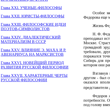
Глава XXI. УЧЕНЫЕ-ФИЛОСОФЫ
Особое м
Глава XXII. ЮРИСТЫ-ФИЛОСОФЫ
Федорова еще м
Глава XXIII. ФИЛОСОФСКИЕ ИДЕИ
Жизнь Фед
ПОЭТОВ-СИМВОЛИСТОВ
Н. Ф. Фед
Глава XXIV. ДИАЛЕКТИЧЕСКИЙ
преподавал ис
МАТЕРИАЛИЗМ В СССР
Москве. Страс
громадной эру
Глава XXV. ВЛИЯНИЕ Э. МАХА И Р.
требовали, др
АВЕНАРИУСА НА МАРКСИСТОВ
поражался точн
Сибирь для пр
Глава XXVI. НОВЕЙШИЙ ПЕРИОД
котором они ра
РАЗВИТИЯ РУССКОЙ ФИЛОСОФИИ
Взглянув 
Глава XXVII. ХАРАКТЕРНЫЕ ЧЕРТЫ
другом - был 
РУССКОЙ ФИЛОСОФИИ
оказался впол
представители 
Федоров 
потребности. О
под голову вме