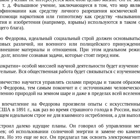
и т. д. Фальшивое учение, заключающееся в том, что мир явл
рфиномании как средству личного разрешения космической
помощи наркотиков или гипнотизму как средству «вызывания
тия и изобретения (например, взрывы) используются в таком 
его блага).
 Федорова, идеальный социальный строй должен основываться
овых различий, ни военного или полицейского принуждения
нешние материалы и отношения. При этом идеальном режим
долг, вполне сознавая задачи, которые стоят перед ним.
ократии» особой миссией научной деятельности будет изучение
ельные. Вся общественная работа будет связываться с изучением
овечество научится управлять силами природы и таким образом
ю Федорова, тем самым покончит и с источниками человеческо
влению природой на земном шаре и даже в пределах всей вселенн
 впечатление на Федорова произвели опыты с искусственн
ША в 1891 г., как раз во время страшного голода в России, вы
щем идеальном строе не для взаимного истребления, а для вып
строил далеко идущие планы. Он говорил об управлении мет
ев; об использовании солнечной энергии и замене ею каменн
. Но это еще не все. Он предлагал так освоить электромагни