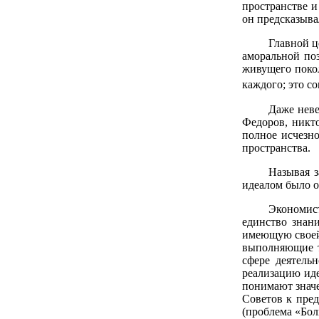
пространстве и
он предсказыва
Главной ц
аморальной по
живущего покол
каждого; это с
Даже неве
Федоров, никто
полное исчезно
пространства.
Называя з
идеалом было о
Экономист
единство знан
имеющую своей 
выполняющие т
сфере деятель
реализацию иде
понимают значе
Советов к пре
(проблема «Боль