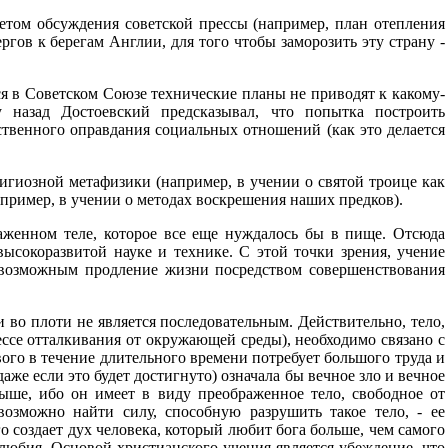
етом обсуждения советской прессы (например, план отепления
гов к берегам Англии, для того чтобы заморозить эту страну -
ся в Советском Союзе технические планы не приводят к какому-
 назад Достоевский предсказывал, что попытка построить
ственного оправдания социальных отношений (как это делается
игиозной метафизики (например, в учении о святой троице как
пример, в учении о методах воскрешения наших предков).
аженном теле, которое все еще нуждалось бы в пище. Отсюда
 высокоразвитой науке и технике. С этой точки зрения, учение
 возможным продление жизни посредством совершенствования
 во плоти не является последовательным. Действительно, тело,
цессе отталкивания от окружающей среды), необходимо связано с
вого в течение длительного времени потребует большого труда и
аже если это будет достигнуто) означала бы вечное зло и вечное
ыше, ибо он имеет в виду преображенное тело, свободное от
возможно найти силу, способную разрушить такое тело, - ее
о создает дух человека, который любит бога больше, чем самого
бялюбия. Основой христианского учения является убеждение, что