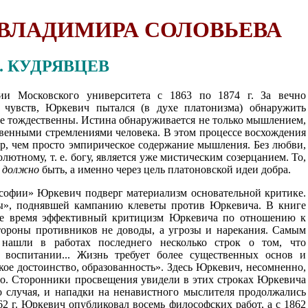
И ВЛАДИМИРА СОЛОВЬЕВА
 Д. КУДРЯВЦЕВ
и Московского университета с 1863 по 1874 г. За вечно
увств, Юркевич пытался (в духе платонизма) обнаружить
ие тождественны. Истина обнаруживается не только мышлением,
твенными стремлениями человека. В этом процессе восхождения
тор, чем просто эмпирическое содержание мышления. Без любви,
ютному, т. е. богу, является уже мистическим созерцанием. То,
о
должно
быть, а именно через цель платоновской идеи добра.
софии» Юркевич подверг материализм основательной критике.
сы», поднявшей кампанию клеветы против Юркевича. В книге
же время эффективный критицизм Юркевича по отношению к
стороны противников не доводы, а угрозы и нарекания. Самым
нашли в работах последнего несколько строк о том, что
 воспитании... Жизнь требует более существенных основ и
кое достоинство, образованность». Здесь Юркевич, несомненно,
тво. Сторонники просвещения увидели в этих строках Юркевича
о случая, и нападки на ненавистного мыслителя продолжались
2 г. Юркевич опубликовал восемь философских работ, а с 1862