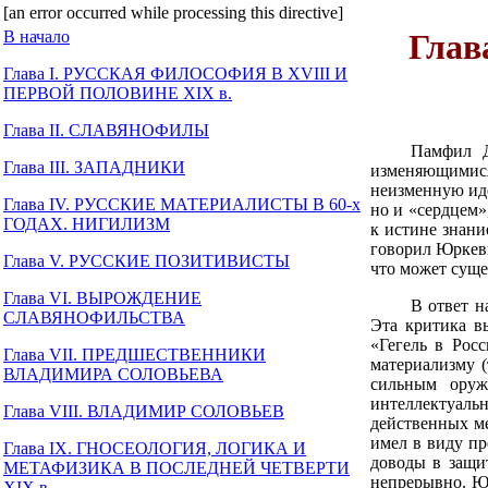
[an error occurred while processing this directive]
В начало
Гла
Глава I. РУССКАЯ ФИЛОСОФИЯ В XVIII И
ПЕРВОЙ ПОЛОВИНЕ XIX в.
Глава II. СЛАВЯНОФИЛЫ
Памфил Д
Глава III. ЗАПАДНИКИ
изменяющимис
неизменную иде
Глава IV. РУССКИЕ МАТЕРИАЛИСТЫ В 60-х
но и «сердцем»
ГОДАХ. НИГИЛИЗМ
к истине знани
говорил Юркеви
Глава V. РУССКИЕ ПОЗИТИВИСТЫ
что может суще
Глава VI. ВЫРОЖДЕНИЕ
В ответ н
СЛАВЯНОФИЛЬСТВА
Эта критика в
«Гегель в Ро
Глава VII. ПРЕДШЕСТВЕННИКИ
материализму 
ВЛАДИМИРА СОЛОВЬЕВА
сильным оруж
интеллектуаль
Глава VIII. ВЛАДИМИР СОЛОВЬЕВ
действенных ме
имел в виду пр
Глава IX. ГНОСЕОЛОГИЯ, ЛОГИКА И
доводы в защи
МЕТАФИЗИКА В ПОСЛЕДНЕЙ ЧЕТВЕРТИ
непрерывно. Юр
XIX в.