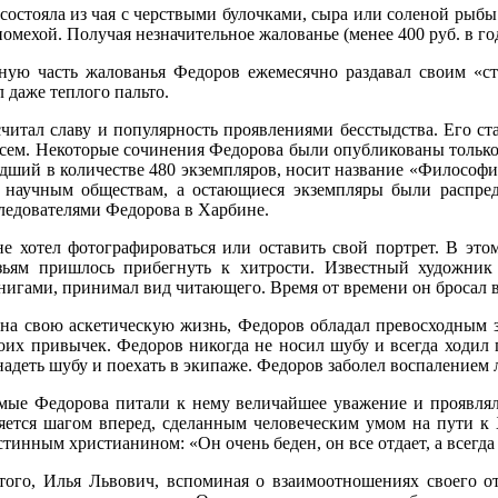
состояла из чая с черствыми булочками, сыра или соленой рыб
помехой. Получая незначительное жалованье (менее 400 руб. в го
ную часть жалованья Федоров ежемесячно раздавал своим «с
л даже теплого пальто.
читал славу и популярность проявлениями бесстыдства. Его ст
сем. Некоторые сочинения Федорова были опубликованы только
ший в количестве 480 экземпляров, носит название «Философия
 научным обществам, а остающиеся экземпляры были распред
ледователями Федорова в Харбине.
е хотел фотографироваться или оставить свой портрет. В этом
зьям пришлось прибегнуть к хитрости. Известный художник
нигами, принимал вид читающего. Время от времени он бросал взг
на свою аскетическую жизнь, Федоров обладал превосходным зд
воих привычек. Федоров никогда не носил шубу и всегда ходил 
надеть шубу и поехать в экипаже. Федоров заболел воспалением 
мые Федорова питали к нему величайшее уважение и проявлял
яется шагом вперед, сделанным человеческим умом на пути к 
тинным христианином: «Он очень беден, он все отдает, а всегда 
ого, Илья Львович, вспоминая о взаимоотношениях своего о