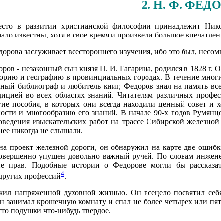
2. Н. Ф. ФЕД
есто в развитии христианской философии принадлежит Нико
ало известны, хотя в свое время и произвели большое впечатлени
орова заслуживает всестороннего изучения, ибо это был, несо
оров - незаконный сын князя П. И. Гагарина, родился в 1828 г. 
торию и географию в провинциальных городах. В течение мног
тный библиограф и любитель книг, Федоров знал на память вс
дицией во всех областях знаний. Читателям различных профе
угие пособия, в которых они всегда находили ценный совет и
ости и многообразию его знаний. В начале 90-х годов Румянц
оведения изыскательских работ на трассе Сибирской железной
нее никогда не слышали.
на проект железной дороги, он обнаружил на карте две ошибк
совершенно упущен довольно важный ручей. По словам инжене
не прав. Подобные истории о Федорове могли бы рассказа
4
других профессий
.
жил напряженной духовной жизнью. Он всецело посвятил себ
н занимал крошечную комнату и спал не более четырех или пят
сто подушки что-нибудь твердое.