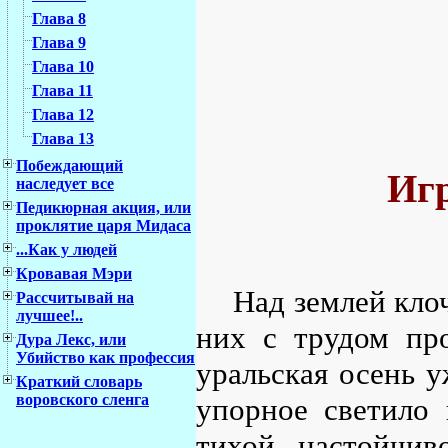
Глава 8
Глава 9
Глава 10
Глава 11
Глава 12
Глава 13
Побеждающий
Игр
наследует все
Педикюрная акция, или
проклятие царя Мидаса
...Как у людей
Кровавая Мэри
Над землей кло
Рассчитывай на
лучшее!..
них с трудом про
Дура Лекс, или
Убийство как профессия
уральская осень у
Краткий словарь
воровского сленга
упорное светило 
тихой настойчив