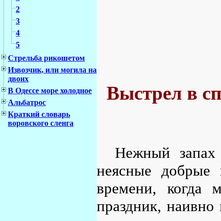
2
3
4
5
Стрельба рикошетом
Извозчик, или могила на
двоих
Выстрел в с
В Одессе море холодное
Альбатрос
Краткий словарь
воровского сленга
Нежный запах 
неясные добрые 
времени, когда 
праздник, наивно 