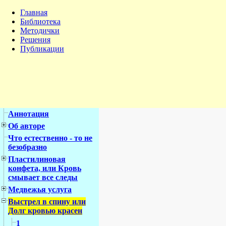
Главная
Библиотека
Методички
Решения
Публикации
Аннотация
Об авторе
Что естественно - то не
безобразно
Пластилиновая
конфета, или Кровь
смывает все следы
Медвежья услуга
Выстрел в спину или
Долг кровью красен
1