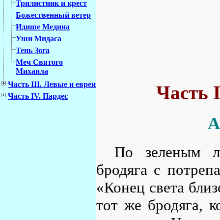
Трилистник и крест
Божественный ветер
Идише Медина
Уши Мидаса
Тень Зога
Меч Святого
Михаила
Часть III. Левые и евреи
Часть I
Часть IV. Пардес
А
По зеленым л
бродяга с потреп
«Конец света близ
тот же бродяга, к