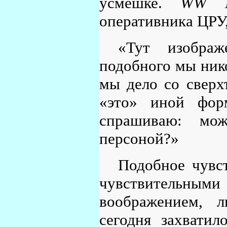
усмешке.
WW N
оперативника ЦРУ
«Тут изображ
подобного мы нико
мы дело со сверх
«это» иной фор
спрашиваю: мож
персоной?»
Подобное чувст
чувствительн
воображением, 
сегодня захвати