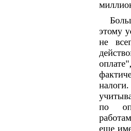
миллион
Боль
этому у
не все
действ
оплате"
фактиче
налоги
учитыва
по опл
работа
еще име