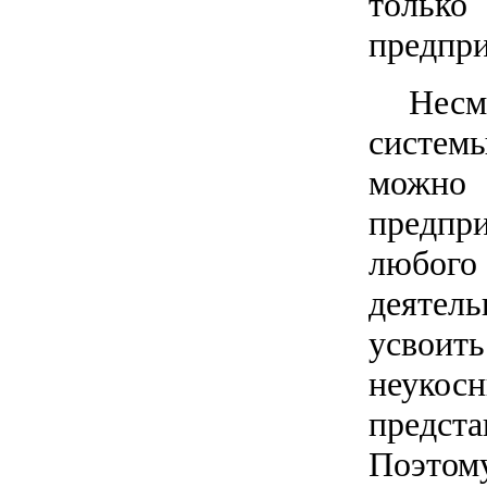
только
предпри
Нес
систем
можно
предпр
любог
деятел
усвоить
неукос
предста
Поэтому