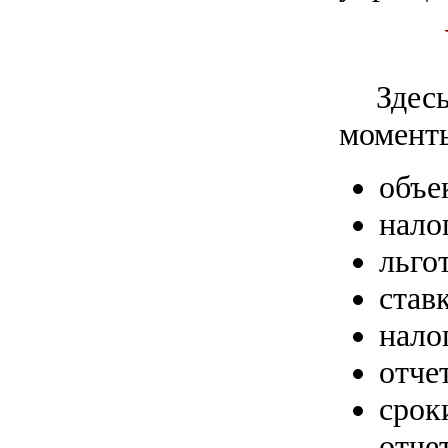
Здес
момент
объе
нало
льго
став
нало
отче
срок
отче