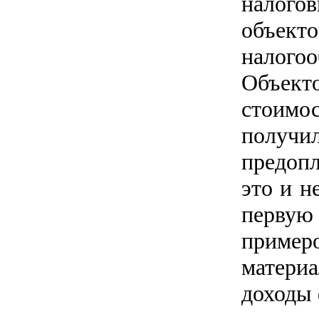
налого
объект
налого
Объект
стоимо
получ
предопл
это и н
первую 
пример
матери
доходы 