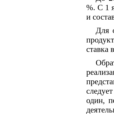
%. С 1 
и соста
Для 
продукт
ставка 
Обра
реализ
предст
следует
один, п
деятел