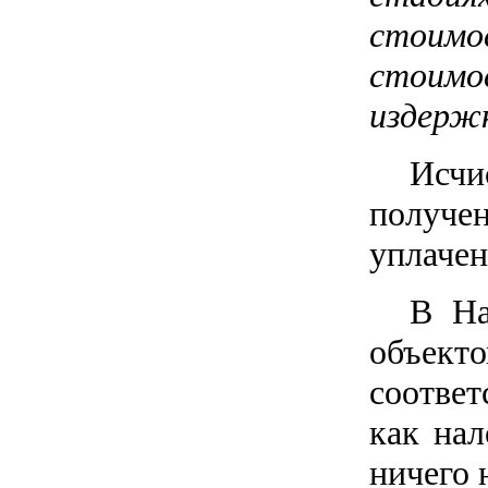
стоимо
стоимо
издержк
Исчи
получен
уплачен
В На
объек
соотве
как нал
ничего 