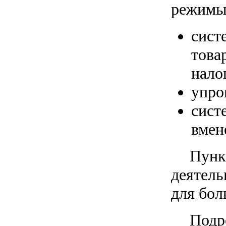
режимы
сист
това
налог
упро
сист
вмен
Пунк
деятель
для бол
Подр