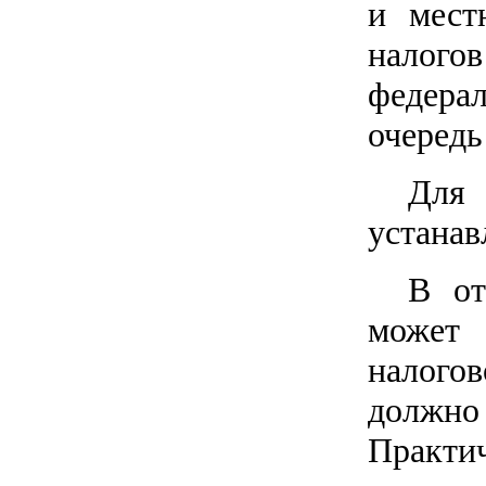
и мест
налог
федера
очередь
Для 
устанав
В от
может
налогов
должно
Практи