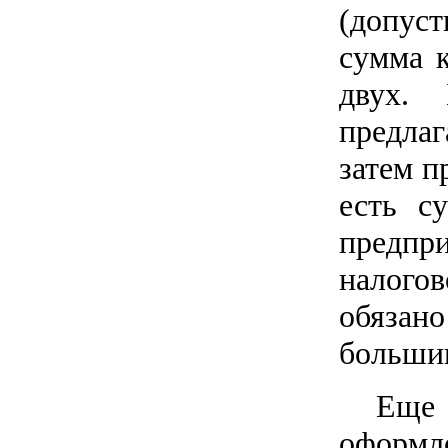
(допус
сумма 
двух. 
предла
затем п
есть с
предпри
налого
обязан
большин
Еще
оформ