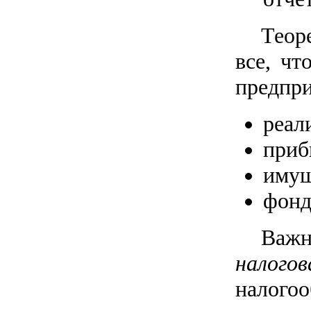
Теор
все, чт
предпри
реал
приб
имущ
фонд
Важн
налого
налог