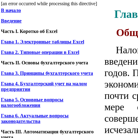
[an error occurred while processing this directive]
В начало
Глав
Введение
Общи
Часть I. Коротко об Excel
Глава 1. Электронные таблицы Excel
Нало
Глава 2. Типовые операции в Excel
введени
Часть II. Основы бухгалтерского учета
годов. 
Глава 3. Принципы бухгалтерского учета
эконом
Глава 4. Бухгалтерский учет на малом
предприятии
почти с
Глава 5. Основные вопросы
мере с
налогообложения
соверш
Глава 6. Актуальные вопросы
законодательства
исчеза
Часть III. Автоматизация бухгалтерского
учета