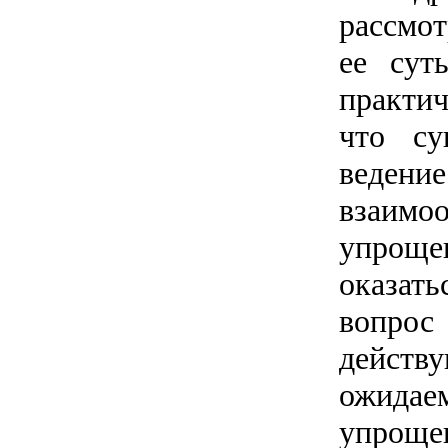
рассмот
ее сут
практич
что су
ведение
взаимо
упроще
оказать
вопрос 
действ
ожидае
упроще