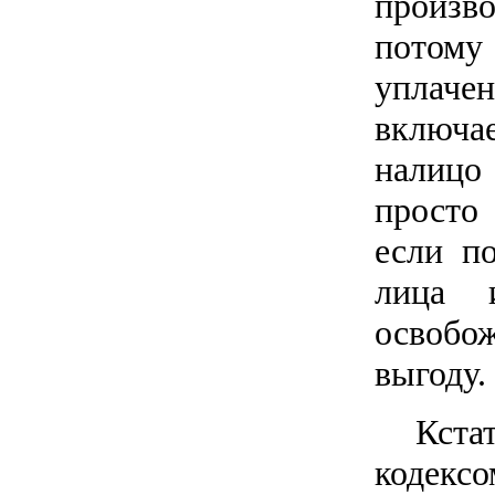
произв
потом
уплаче
включае
налицо
просто
если п
лица 
освобож
выгоду.
Кста
кодек