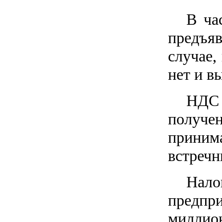
В ча
предъя
случае,
нет и в
НДС 
получен
прини
встречн
Нал
предпр
миллио