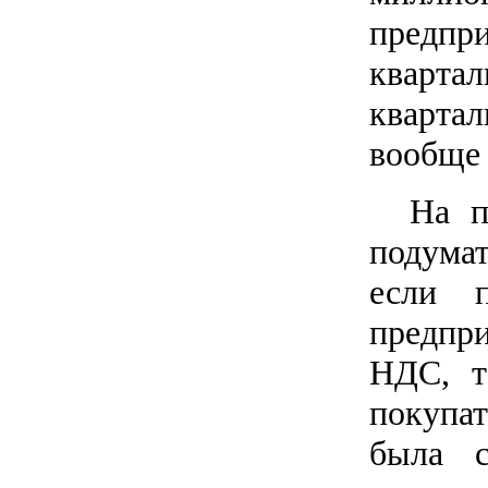
предпр
кварта
кварта
вообще 
На п
подумат
если п
предпр
НДС, т
покупа
была 