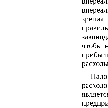
внере
внереал
зрения
правил
законод
чтобы н
прибыл
расходы
Нало
расходо
являет
предпр