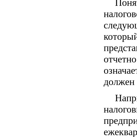
Пон
налого
следую
которы
предст
отчетн
означа
должен 
Напр
налого
предпр
ежеквар