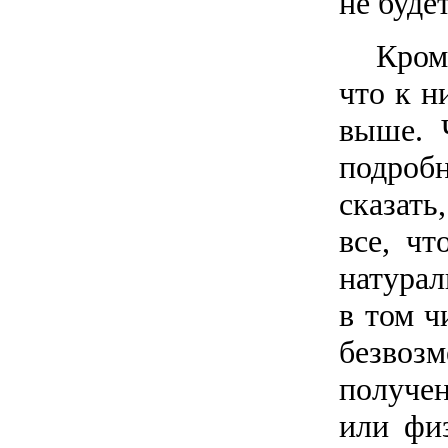
не будет
Кром
что к н
выше. 
подроб
сказать
все, чт
натурал
в том ч
безвоз
получе
или физ