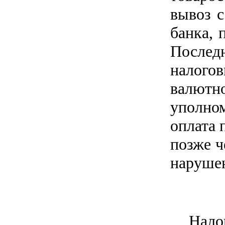
вывоз с
банка, 
Послед
налого
валют
уполно
оплата 
позже ч
нарушен
Нало