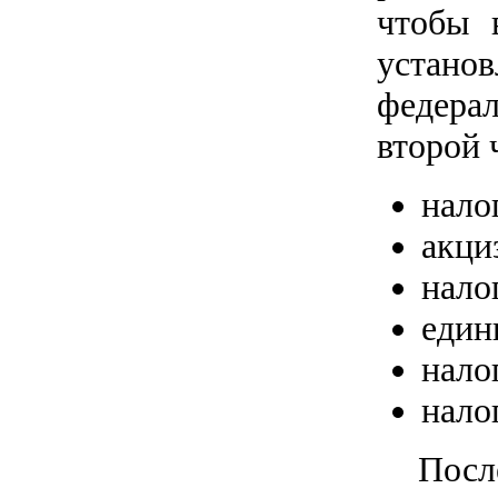
чтобы 
устано
федера
второй 
нало
акци
нало
един
нало
нало
Посл