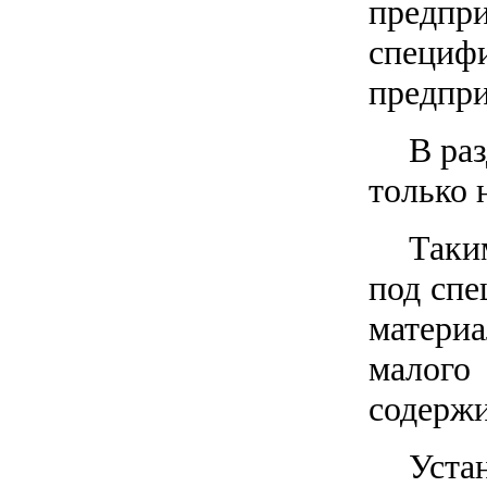
предп
специф
предпри
В ра
только 
Таки
под спе
материа
малого
содержи
Уста