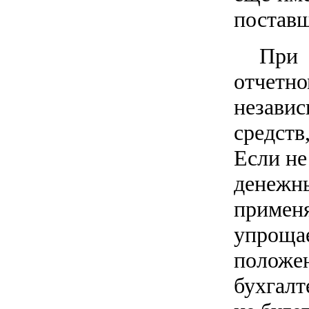
поставщ
При 
отчетно
незави
средств
Если не
денежн
применя
упрощае
положен
бухгалт