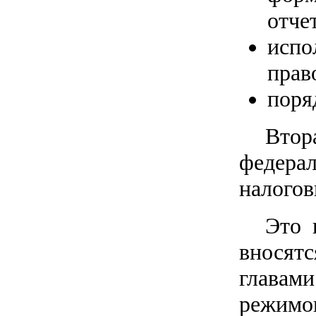
отче
испо
прав
поря
Втор
федера
налогов
Это 
вносят
главам
режимов