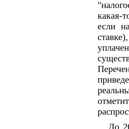
"налог
какая-т
если н
ставке)
уплач
сущест
Перече
приведе
реальн
отмети
распрос
До 2