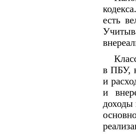
кодекса
есть в
Учитыва
внереал
Клас
в ПБУ, 
и расхо
и внер
доходы 
основн
реализ