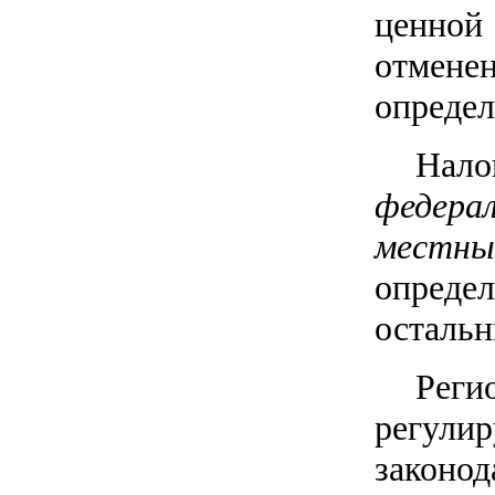
ценной 
отмен
определ
Нало
федера
местн
опреде
остальн
Реги
регул
законод