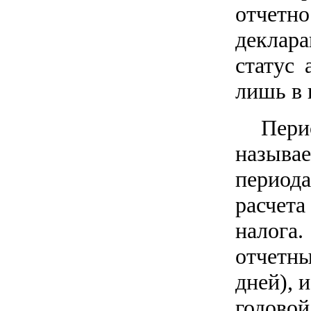
отчетн
деклара
статус 
лишь в 
Пери
называ
периода
расчет
налога
отчетны
дней), 
годово