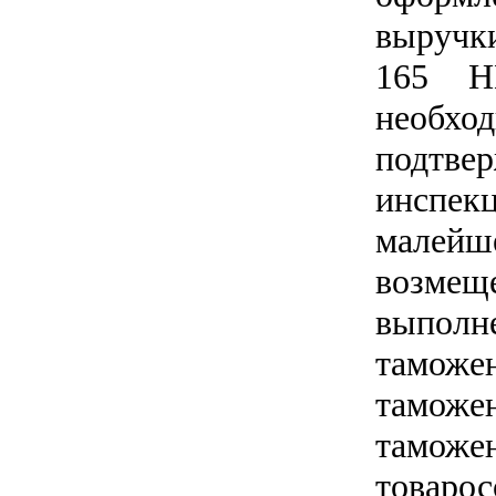
выручки
165 Н
необхо
подтвер
инспек
малейш
возмещ
выполн
таможе
таможе
тамож
товаро