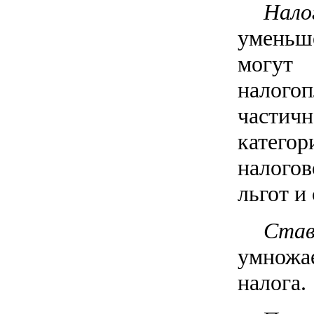
Нало
уменьш
могут
налогоп
частич
катего
налого
льгот и
Ста
умножа
налога.