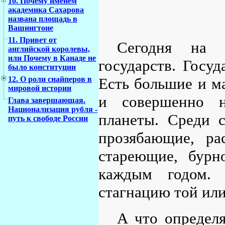
10. Почему именем
академика Сахарова
названа площадь в
Вашингтоне
11. Привет от
Сегодня на 
английской королевы,
или Почему в Канаде не
государств. Госуд
было конституции
Есть большие и ма
12. О роли снайперов в
мировой истории
и совершенно н
Глава завершающая.
Национализация рубля -
планеты. Среди 
путь к свободе России
прозябающие, р
стареющие, бур
каждым годом. 
стагнацию той ил
А что определя