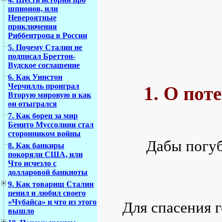
шпионов, или
Невероятные
приключения
Риббентропа в России
5. Почему Сталин не
подписал Бреттон-
Вудское соглашение
6. Как Уинстон
Черчилль проиграл
1. О пот
Вторую мировую и как
он отыгрался
7. Как борец за мир
Бенито Муссолини стал
сторонником войны
Дабы погуб
8. Как банкиры
покоряли США, или
Что исчезло с
долларовой банкноты
9. Как товарищ Сталин
ценил и любил своего
«Чубайса» и что из этого
Для спасения 
вышло