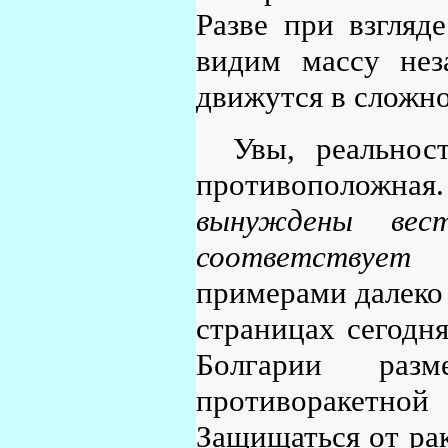
Разве при взгляд
видим массу нез
движутся в сложн
Увы, реальнос
противоположна
вынуждены вес
соответствует 
примерами далеко 
страницах сегодн
Болгарии разм
противоракетно
Защищаться от рак