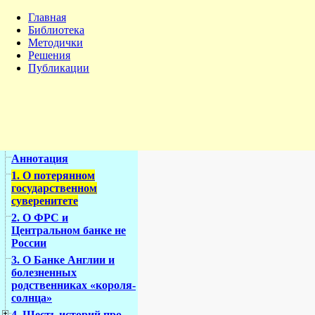
Главная
Библиотека
Методички
Решения
Публикации
Аннотация
1. О потерянном
государственном
суверенитете
2. О ФРС и
Центральном банке не
России
3. О Банке Англии и
болезненных
родственниках «короля-
солнца»
4. Шесть историй про