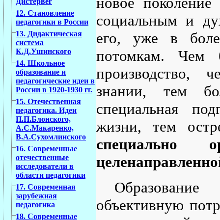
новое поколение 
Дистервег
12. Становление
социальным и ду
педагогики в России
его, уже в боле
13. Дидактическая
система
потомкам. Чем 
К.Д.Ушинского
14. Школьное
производство, 
образование и
педагогические идеи в
знании, тем бо
России в 1920-1930 гг.
15. Отечественная
специальная под
педагогика. Идеи
П.П.Блонского,
жизни, тем остр
А.С.Макаренко,
В.А.Сухомлинского
специально о
16. Современные
целенаправленной
отечественные
исследователи в
области педагогики
Образование
17. Современная
зарубежная
объективную потр
педагогика
18. Современные