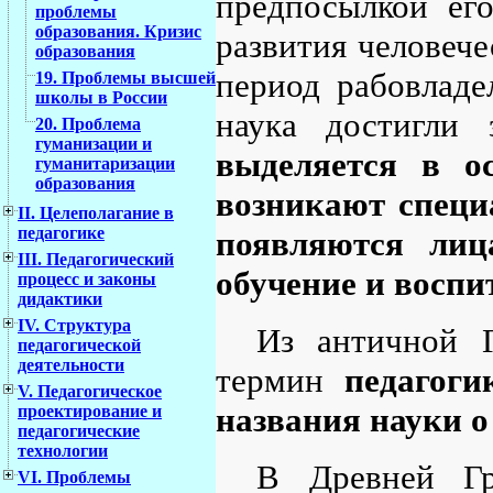
предпосылкой его
проблемы
образования. Кризис
развития человече
образования
период рабовладел
19. Проблемы высшей
школы в России
наука достигли 
20. Проблема
гуманизации и
выделяется в о
гуманитаризации
образования
возникают специ
II. Целеполагание в
педагогике
появляются лиц
III. Педагогический
обучение и воспи
процесс и законы
дидактики
IV. Структура
Из античной 
педагогической
деятельности
термин
педагоги
V. Педагогическое
названия науки о
проектирование и
педагогические
технологии
В Древней Гр
VI. Проблемы