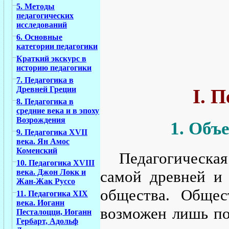
5. Методы
педагогических
исследований
6. Основные
категории педагогики
Краткий экскурс в
историю педагогики
7. Педагогика в
Древней Греции
I. 
8. Педагогика в
средние века и в эпоху
Возрождения
1. Объ
9. Педагогика XVII
века. Ян Амос
Коменский
Педагогическая
10. Педагогика XVIII
самой древней и 
века. Джон Локк и
Жан-Жак Руссо
общества. Общес
11. Педагогика XIX
века. Иоганн
возможен лишь по
Песталоцци, Иоганн
Гербарт, Адольф