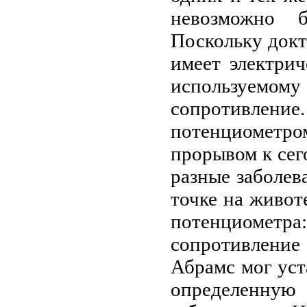
невозможно б
Поскольку докт
имеет электри
используемом
сопротивлен
потенциомет
прорывом к сег
разные заболев
точке на живот
потенциометр
сопротивление
Абрамс мог уст
определенную