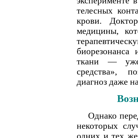
эксперименте в
телесных конт
крови. Докто
медицины, кот
терапевтиче
биорезонанса 
ткани — уже
средства», п
диагноз даже на
Воз
Однако пере
некоторых слу
одних и тех же