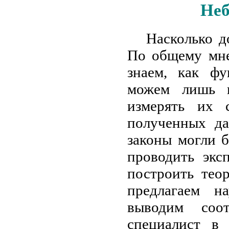
Неб
Насколько д
По общему мне
знаем, как ф
можем лишь в
измерять их 
полученных да
законы могли б
проводить экс
построить тео
предлагаем н
выводим соо
специалист в 