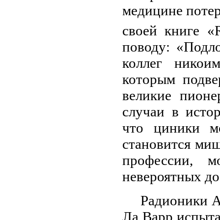
медицине потер
своей книге «R
поводу: «Подл
коллег никои
которым подве
великие пионе
случаи в исто
что циники м
становится миш
профессии, м
невероятных д
Радионики А
Ла Варр испытал