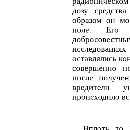
радионическом
дозу средств
образом он мо
поле. Его 
добросовестн
исследовани
оставлялись кон
совершенно н
после получен
вредители у
происходило вс
Вплоть до 