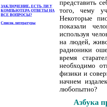
представить се
ЗАКЛЮЧЕНИЕ. ЕСТЬ ЛИ У
того, чему у
КОМПЬЮТЕРА ОТВЕТЫ НА
ВСЕ ВОПРОСЫ?
Некоторые пи
Список литературы
показали чел
используя чело
на людей, жив
радионики оше
время старате
необходимо от
физики и сове
начнем издале
любопытно?
Азбука п