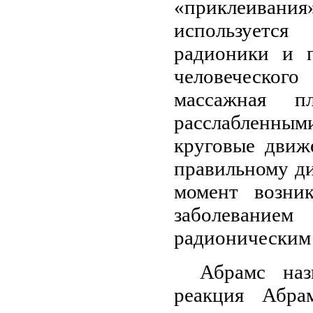
«приклеиван
используется
радионики и п
человеческого
массажная п
расслабленными
круговые движ
правильному ди
момент возни
заболевани
радионическим
Абрамс наз
реакция Абра