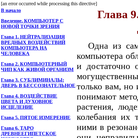
[an error occurred while processing this directive]
В начало
Глава 
Введение. КОМПЬЮТЕР С
НОВОЙ ТОЧКИ ЗРЕНИЯ
Глава 1. НЕЙТРАЛИЗАЦИЯ
ВРЕДНЫХ ВОЗДЕЙСТВИЙ
Одна из сам
КОМПЬЮТЕРА НА
ЧЕЛОВЕКА
компьютера обл
и достаточно 
Глава 2. КОМПЬЮТЕРНЫЙ
ЧИП КАК ЖИВОЙ ОРГАНИЗМ
могущественн
Глава 3. СУБЛИМИНАЛЫ:
только вам, но
ДВЕРЬ В БЕССОЗНАТЕЛЬНОЕ
понимают мето
Глава 4. ВОЗДЕЙСТВИЕ
ЦВЕТА И ДУХОВНОЕ
растения, люд
ИСЦЕЛЕНИЕ
колебания их 
Глава 5. ПЯТОЕ ИЗМЕРЕНИЕ
ними в резонан
Глава 6. ТАРО
ДРЕВНЕЕГИПЕТСКОЕ
они неправиль