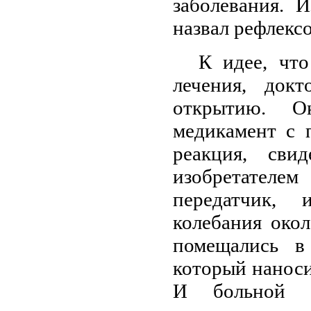
заболевания. 
назвал рефлекс
К идее, что
лечения, док
открытию. О
медикамент с 
реакция, сви
изобретателе
передатчик, 
колебания око
помещались в
который наноси
И больной в