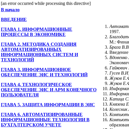
[an error occurred while processing this directive]
В начало
ВВЕДЕНИЕ
Автомат
ГЛАВА 1. ИНФОРМАЦИОННЫЕ
1997.
ПРОЦЕССЫ В ЭКОНОМИКЕ
Благодатс
М.: Финан
ГЛАВА 2. МЕТОДИКА СОЗДАНИЯ
Брага В.В
АВТОМАТИЗИРОВАННЫХ
Введение 
ИНФОРМАЦИОННЫХ СИСТЕМ И
Вдовенко
ТЕХНОЛОГИЙ
Экономиче
Гайкович
ГЛАВА 3. ИНФОРМАЦИОННОЕ
Гусев В.И
ОБЕСПЕЧЕНИЕ ЭИС И ТЕХНОЛОГИЙ
Жуков Е.
Жуков Е.
ГЛАВА 4. ТЕХНОЛОГИЧЕСКОЕ
Информа
ОБЕСПЕЧЕНИЕ ЭИС И АРМ КОНЕЧНОГО
Информа
ПОЛЬЗОВАТЕЛЯ
Капица С
Князева Е
ГЛАВА 5. ЗАЩИТА ИНФОРМАЦИИ В ЭИС
Колесник
ГЛАВА 6. АВТОМАТИЗИРОВАННЫЕ
Компьют
ИНФОРМАЦИОННЫЕ ТЕХНОЛОГИИ В
Компьют
БУХГАЛТЕРСКОМ УЧЕТЕ
образован