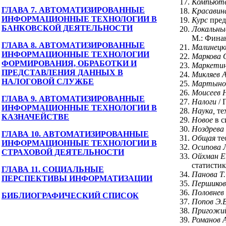
Компьют
ГЛАВА 7. АВТОМАТИЗИРОВАННЫЕ
Красавин
ИНФОРМАЦИОННЫЕ ТЕХНОЛОГИИ В
Курс
пред
БАНКОВСКОЙ ДЕЯТЕЛЬНОСТИ
Локальн
М.: Финан
ГЛАВА 8. АВТОМАТИЗИРОВАННЫЕ
Малинецк
ИНФОРМАЦИОННЫЕ ТЕХНОЛОГИИ
Маркова О
ФОРМИРОВАНИЯ, ОБРАБОТКИ И
Маркети
ПРЕДСТАВЛЕНИЯ ДАННЫХ В
Микляев 
НАЛОГОВОЙ СЛУЖБЕ
Мартыно
Моисеев 
ГЛАВА 9. АВТОМАТИЗИРОВАННЫЕ
Налоги
/ 
ИНФОРМАЦИОННЫЕ ТЕХНОЛОГИИ В
Наука,
те
КАЗНАЧЕЙСТВЕ
Новое
в с
Ноздрева 
ГЛАВА 10. АВТОМАТИЗИРОВАННЫЕ
Общая
те
ИНФОРМАЦИОННЫЕ ТЕХНОЛОГИИ В
Осипова Л
СТРАХОВОЙ ДЕЯТЕЛЬНОСТИ
Ойхман Е.
статистик
ГЛАВА 11. СОЦИАЛЬНЫЕ
Панова Т
ПЕРСПЕКТИВЫ ИНФОРМАТИЗАЦИИ
Першиков
Половнев
БИБЛИОГРАФИЧЕСКИЙ СПИСОК
Попов Э.
Пригожий
Романов А