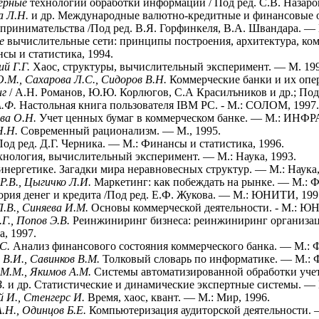
ерные
технологии обработки информации / Под ред. С.В. Назаро
а Л.Н.
и др. Международные валютно-кредитные и финансовые от
принимательства /Под ред. В.Я. Горфинкеля, В.А. Швандара. 
ые
вычислительные сети: принципы построения, архитектура, ком
сы и статистика, 1994.
ий Г.Г.
Хаос, структуры, вычислительный эксперимент. — М. 199
.М., Сахарова Л.С., Сидоров В.Н.
Коммерческие банки и их оп
нг
/ А.Н. Романов, Ю.Ю. Корлюгов, С.А Красилъников и др.; По
А.Ф.
Настольная книга пользователя IВМ РС. - М.: СОЛОМ, 1997.
ва О.Н.
Учет ценных бумаг в коммерческом банке. ― М.: ИНФРА
Н.Н.
Современный рационализм. — М., 1995.
Под ред. Д.Г. Черника. — М.: Финансы и статистика, 1996.
хнология, вычислительный эксперимент. — М.: Наука, 1993.
инергетике. Загадки мира неравновесных структур. ― М.: Наука,
Р.В., Цыгичко Л.И.
Маркетинг: как побеждать на рынке. — М.: Ф
ория денег и кредита /Под ред. Е.Ф. Жукова. ― М.: ЮНИТИ, 199
.В., Синяева И.М.
Основы коммерческой деятельности. - М.: Ю
Г., Попов Э.В.
Реинжиниринг бизнеса: реинжиниринг организац
а, 1997.
.С.
Анализ финансового состояния коммерческого банка. ― М.: Ф
 В.И., Савинков В.М.
Толковый словарь по информатике. — М.: Ф
 М.М., Якимов А.М.
Системы автоматизированной обработки учет
В.
и др. Статистические и динамические экспертные системы. ― 
 И., Стенгерс И.
Время, хаос, квант. ― М.: Мир, 1996.
.Н., Одинцов Б.Е.
Компьютеризация аудиторской деятельности.