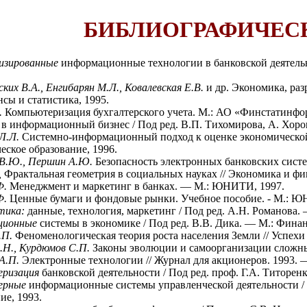
БИБЛИОГРАФИЧЕС
изированные
информационные технологии в банковской деятельн
ких В.А., Енгибарян М.Л., Ковалевская Е.В.
и др. Экономика, ра
сы и статистика, 1995.
.
Компьютеризация бухгалтерского учета. М.: АО «Финстатинфор
в информационный бизнес / Под ред. В.П. Тихомирова, А. Хоро
 Л.Л.
Системно-информационный подход к оценке экономическо
ское образование, 1996.
 В.Ю., Першин А.Ю.
Безопасность электронных банковских систе
,
Фрактальная геометрия в социальных науках // Экономика и ф
Ф.
Менеджмент и маркетинг в банках. — М.: ЮНИТИ, 1997.
Ф.
Ценные бумаги и фондовые рынки. Учебное пособие. - М.: Ю
тика:
данные, технология, маркетинг / Под ред. А.Н. Романова.
ционные
системы в экономике / Под ред. В.В. Дика. — М.: Финан
.П.
Феноменологическая теория роста населения Земли // Успехи 
.Н., Курдюмов С.П.
Законы эволюции и самоорганизации сложных
 А.П.
Электронные технологии // Журнал для акционеров. 1993. 
еризация
банковской деятельности / Под ред. проф. Г.А. Титорен
ерные
информационные системы управленческой деятельности / 
ие, 1993.