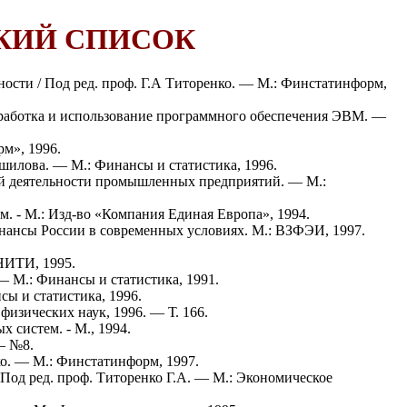
КИЙ СПИСОК
ости / Под ред. проф. Г.А Титоренко. — М.: Финстатинформ,
зработка и использование программного обеспечения ЭВМ. —
м», 1996.
шилова. — М.: Финансы и статистика, 1996.
й деятельности промышленных предприятий. ― М.:
м. - М.: Изд-во «Компания Единая Европа», 1994.
инансы России в современных условиях. М.: ВЗФЭИ, 1997.
НИТИ, 1995.
 — М.: Финансы и статистика, 1991.
сы и статистика, 1996.
физических наук, 1996. — Т. 166.
 систем. - М., 1994.
― №8.
ко. — М.: Финстатинформ, 1997.
Под ред. проф. Титоренко Г.А. — М.: Экономическое