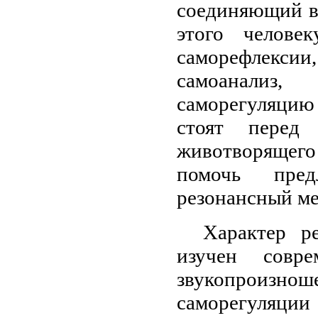
соединяющий в
этого челове
саморефлексии
самоанализ
саморегуляцию
стоят перед 
животворящег
помочь пред
резонансный ме
Характер р
изучен совр
звукопроизн
саморегуляци