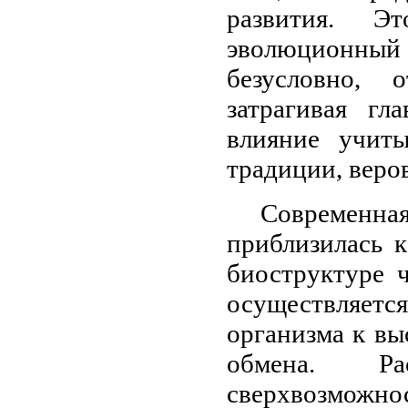
развития. 
эволюционны
безусловно, 
затрагивая гл
влияние учиты
традиции, веров
Современна
приблизилась к
биоструктуре ч
осуществляет
организма к в
обмена. Р
сверхвозмож