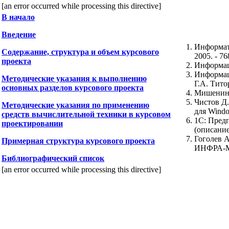
[an error occurred while processing this directive]
В начало
Введение
Информати
Содержание, структура и объем курсового
2005. - 76
проекта
Информаци
Информаци
Методические указания к выполнению
Г.А. Тито
основных разделов курсового проекта
Мишенин 
Чистов Д.
Методические указания по применению
для Window
средств вычислительной техники в курсовом
1С: Предп
проектировании
(описание
Гоголев А
Примерная структура курсового проекта
ИНФРА-М.,
Библиографический список
[an error occurred while processing this directive]