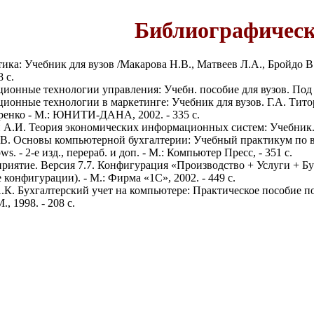
Библиографическ
ка: Учебник для вузов /Макарова Н.В., Матвеев Л.А., Бройдо В.
8 с.
онные технологии управления: Учебн. пособие для вузов. Под 
онные технологии в маркетинге: Учебник для вузов. Г.А. Титоре
ренко - М.: ЮНИТИ-ДАНА, 2002. - 335 с.
А.И. Теория экономических информационных систем: Учебник. -
В. Основы компьютерной бухгалтерии: Учебный практикум по ве
s. - 2-е изд., перераб. и доп. - М.: Компьютер Пресс, - 351 с.
риятие. Версия 7.7. Конфигурация «Производство + Услуги + Бу
 конфигурации). - М.: Фирма «1С», 2002. - 449 с.
.К. Бухгалтерский учет на компьютере: Практическое пособие по
 1998. - 208 с.