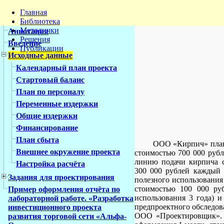
Главная
Библиотека
Методички
Аннотация
Решения
Введение
Публикации
Исходные данные
Календарный план проекта
Стартовый баланс
План по персоналу
Переменные издержки
Общие издержки
Финансирование
План сбыта
ООО «Кирпич» плани
Внешнее окружение проекта
стоимостью 700 000 рубл
линию подачи кирпича с
Настройка расчёта
300 000 рублей каждый 
Задания для проектирования
полезного использования
стоимостью 100 000 руб
Пример оформления отчёта по
использования 3 года) и
лабораторной работе. «Разработка
предпроектного обследова
инвестиционного проекта
ООО «Проектировщик». Д
развития торговой сети «Альфа-