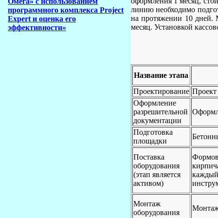
оформления 1 месяц, сто
Омега» с использованием
линию необходимо подгото
программного комплекса Project
на протяжении 10 дней. 
Expert и оценка его
месяц. Установкой кассов
эффективности»
Название этапа
Проектирование
Проект 
Оформление
разрешительной
Оформл
документации
Подготовка
Бетонны
площадки
Поставка
Формово
оборудования
кирпича
(этап является
каждый,
активом)
инструм
Монтаж
Монтаж
оборудования