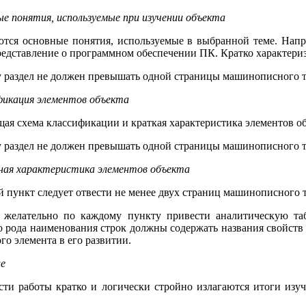
е понятия, используемые при изучении объекта
тся основные понятия, используемые в выбранной теме. Нап
редставление о программном обеспечении ПК. Кратко характери
 раздел не должен превышать одной страницы машинописного т
икация элементов объекта
щая схема классификации и краткая характеристика элементов об
 раздел не должен превышать одной страницы машинописного т
ная характеристика элементов объекта
 пункт следует отвести не менее двух страниц машинописного т
 желательно по каждому пункту привести аналитическую таб
о рода наименования строк должны содержать названия свойств 
го элемента в его развитии.
е
сти работы кратко и логически стройно излагаются итоги изу