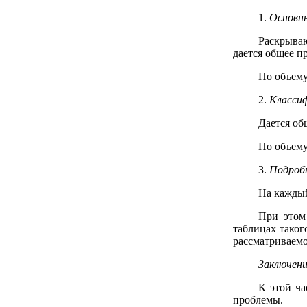
1.
Основны
Раскрываю
дается общее п
По объему
2.
Классиф
Дается об
По объему
3.
Подроб
На каждый
При этом
таблицах таког
рассматриваемо
Заключени
К этой ча
проблемы.