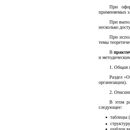
При офор
применяемых эл
При вып
несколько дост
При испол
темы теоретиче
В
практи
и методическим
1.
Общая 
Раздел «О
организации).
2.
Описани
В этом р
следующее:
таблицы 
структур
шаблон вы