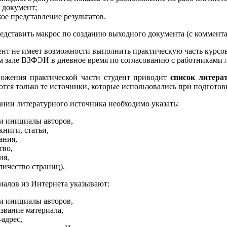
 документ;
ое представление результатов.
дставить макрос по созданию выходного документа (с коммента
ент не имеет возможности выполнить практическую часть курсов
 зале ВЗФЭИ в дневное время по согласованию с работниками 
ложения практической части студент приводит
список литера
тся только те источники, которые использовались при подготов
нии литературного источника необходимо указать:
и инициалы авторов,
книги, статьи,
ания,
тво,
ия,
личество страниц).
иалов из Интернета указывают:
и инициалы авторов,
звание материала,
адрес,