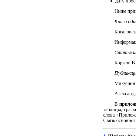
дату прос
Ниже прив
Книга одн
Когаловск
Информаци
Статья и
Коржов В. 
Публикац
Микушин А.
Александр 
В
прилож
таблицы, графи
слова «Прилож
Связь основног