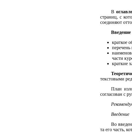
В
оглавл
страниц, с кот
соединяют отто
Введение
краткое о
перечень 
наименова
части кур
краткие 
Теоретич
текстовыми ре
План изл
согласован с р
Рекоменду
Введение
Во введен
та его часть, 