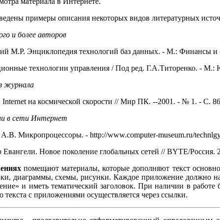
мотра материала в Интернете.
едены примеры описания некоторых видов литературных источ
ого и более авторов
ий М.Р. Энциклопедия технологий баз данных. - М.: Финансы и ст
онные технологии управления / Под ред. Г.А.Титоренко. - М.:
з журнала
Internet на космической скорости // Мир ПК. --2001. - № 1. - С. 86
ии в сети Интернет
В. Микропроцессоры. - http://www.computer-museum.ru/technlgy/pr
Евангели. Новое поколение глобальных сетей // BYTE/Россия. 2005
ениях
помещают материалы, которые дополняют текст основной
ки, диаграммы, схемы, рисунки. Каждое приложение должно на
ение» и иметь тематический заголовок. При наличии в работе
о текста с приложениями осуществляется через ссылки.