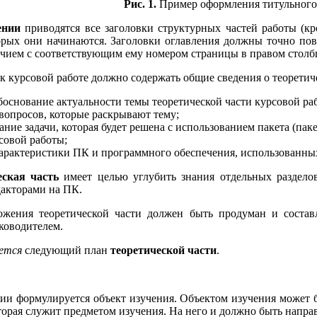
Рис. 1.
Пример оформления титульного 
ении
приводятся все заголовки структурных частей работы (кр
орых они начинаются. Заголовки оглавления должны точно повт
чием с соответствующим ему номером страницы в правом столбц
к курсовой работе должно содержать общие сведения о теоретич
боснование актуальности темы теоретической части курсовой ра
вопросов, которые раскрывают тему;
ние задачи, которая будет решена с использованием пакета (па
совой работы;
характеристики ПК и программного обеспечения, использованны
еская часть
имеет целью углубить знания отдельных разделов
дакторами на ПК.
ожения теоретической части должен быть продуман и состав
уководителем.
ется
следующий план
теоретической части
.
ии формулируется объект изучения. Объектом изучения может б
которая служит предметом изучения. На него и должно быть напр