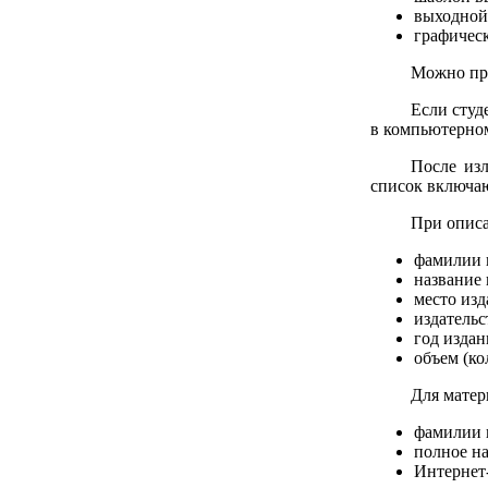
выходной
графическ
Можно пре
Если студ
в компьютерном
После из
список включаю
При описа
фамилии 
название 
место изд
издательс
год издан
объем (ко
Для матер
фамилии 
полное на
Интернет-