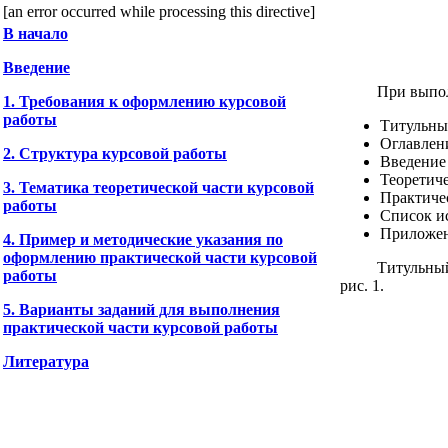
[an error occurred while processing this directive]
В начало
Введение
При выпол
1. Требования к оформлению курсовой
работы
Титульны
Оглавлен
2. Структура курсовой работы
Введение
Теоретиче
3. Тематика теоретической части курсовой
Практичес
работы
Список и
Приложе
4. Пример и методические указания по
оформлению практической части курсовой
Титульный
работы
рис. 1.
5. Варианты заданий для выполнения
практической части курсовой работы
Литература