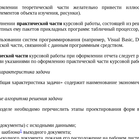
млении теоретической части желательно привести иллюс
ементов объекта изучения, рисунки).
олнении
практической части
курсовой работы, состоящей из ре
упных ему пакетов прикладных программ: табличный процессор,
ьзовании систем программирования (например, Visual Basic, D
ской части, связанной с данным программным средством.
ческой части
курсовой работы при оформлении отчета следует 
и указаниями по оформлению практической части курсовой работ
характеристика задачи
бщая характеристика задачи» содержит наименование экономиче
е алгоритма решения задачи
азделе необходимо перечислить этапы проектирования форм 
(документы) с исходными данными;
1
у
шаблона
выходного документа;
ходного документа, показав его расположение на рабочем листе