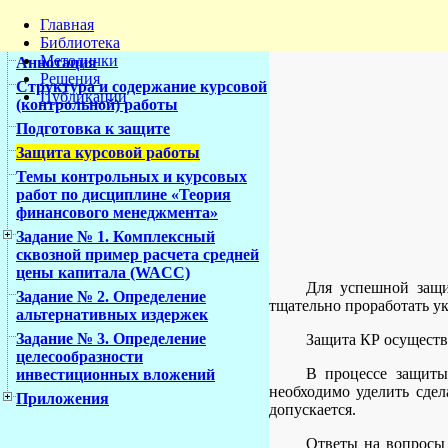
Главная
Библиотека
Методички
Аннотация
Решения
Структура и содержание курсовой
Публикации
(контрольной) работы
Подготовка к защите
Защита курсовой работы
Темы контрольных и курсовых
работ по дисциплине «Теория
финансового менеджмента»
Задание № 1. Комплексный
сквозной пример расчета средней
цены капитала (WACC)
Для успешной защи
Задание № 2. Определение
тщательно проработать ук
альтернативных издержек
Задание № 3. Определение
Защита КР осуществ
целесообразности
В процессе защиты
инвестиционных вложений
необходимо уделить сде
Приложения
допускается.
Ответы на вопросы 