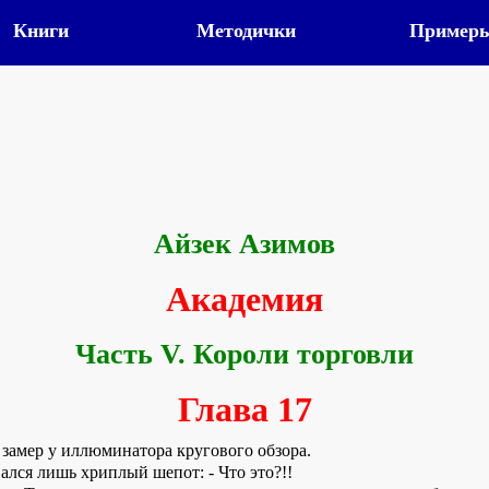
Книги
Методички
Пример
Айзек Азимов
Академия
Часть V. Короли торговли
Глава 17
 замер у иллюминатора кругового обзора.
вался лишь хриплый шепот: - Что это?!!