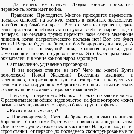
- Да ничего не следует. Людям многое приходится
переносить, когда идет война.
- Правильно. Приходится. Многое приходится переносить,
посылая сыновей на жуткую смерть в разбитых звездолетах,
погибая под бомбами врага. Все это можно перенести, даже
если придется перебиваться на сухом хлебе и сырой воде в
пещерах! Но безумно трудно пережить даже самые маленькие
лишения, когда патриотического подъема нет! Вот это будет
тупик! Ведь не будет ни битв, ни бомбардировок, ни осады. А
будет вот что: нережущий нож, холодная духовка, дом,
замерзающий посреди суровой зимы. Это будет раздражать
обывателей, и в конце концов народ заропщет!
Сатт медленно, удивленно проговорил:
- И вы всерьез ставите на это? Чего вы ждете? Бунта
домохозяек? Новой Жакерии? Восстания мясников и
зеленщиков, потрясающих тупыми топорами и капустными
сечками и скандирующих: «Верните нам наши автоматические-
самые-лучшие-атомные-стиральные машины!»?
- Нет, сэр, - прервал его Мэллоу. - Я рассчитываю не на это.
Я рассчитываю на общее недовольство, на фоне которого может
разыграться недовольство гораздо более крупных фигур.
- Каких крупных фигур?
- Производителей, Сатт. Фабрикантов, промышленников
Кореллии. У них тоже будет масса поводов для недовольства.
Они-то чем лучше домохозяек и мясников? Начнут выходить из
строя станки, от первого до последнего сконструированные по