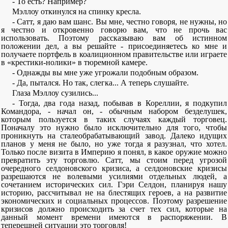
- То есть? Например?
Мэллоу откинулся на спинку кресла.
- Сатт, я даю вам шанс. Вы мне, честно говоря, не нужны, но
я честно и откровенно говорю вам, что не прочь вас
использовать. Поэтому рассказываю вам об истинном
положении дел, а вы решайте - присоединяетесь ко мне и
получаете портфель в коалиционном правительстве или играете
в «крестики-нолики» в тюремной камере.
- Однажды вы мне уже угрожали подобным образом.
- Да, пытался. Но так, слегка... А теперь слушайте.
Глаза Мэллоу сузились...
- Тогда, два года назад, побывав в Кореллии, я подкупил
Командора, - начал он, - обычным набором безделушек,
которым пользуется в таких случаях каждый торговец.
Поначалу это нужно было исключительно для того, чтобы
проникнуть на сталеобрабатывающий завод. Далеко идущих
планов у меня не было, но уже тогда я разузнал, что хотел.
Только после визита в Империю я понял, в какое оружие можно
превратить эту торговлю. Сатт, мы стоим перед угрозой
очередного селдоновского кризиса, а селдоновские кризисы
разрешаются не волевыми усилиями отдельных людей, а
сочетанием исторических сил. Гэри Селдон, планируя нашу
историю, рассчитывал не на блестящих героев, а на развитие
экономических и социальных процессов. Поэтому разрешение
кризисов должно происходить за счет тех сил, которые на
данный момент времени имеются в распоряжении. В
теперешней ситуации это торговля!