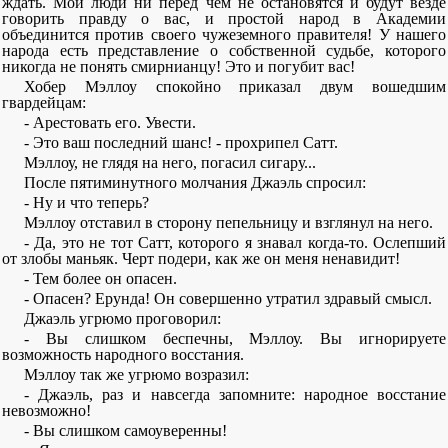
ждать. Мои люди ни перед чем не остановятся и будут везде
говорить правду о вас, и простой народ в Академии
объединится против своего чужеземного правителя! У нашего
народа есть представление о собственной судьбе, которого
никогда не понять смирнианцу! Это и погубит вас!
Хобер Мэллоу спокойно приказал двум вошедшим
гвардейцам:
- Арестовать его. Увести.
- Это ваш последний шанс! - прохрипел Сатт.
Мэллоу, не глядя на него, погасил сигару...
После пятиминутного молчания Джаэль спросил:
- Ну и что теперь?
Мэллоу отставил в сторону пепельницу и взглянул на него.
- Да, это не тот Сатт, которого я знавал когда-то. Ослепший
от злобы маньяк. Черт подери, как же он меня ненавидит!
- Тем более он опасен.
- Опасен? Ерунда! Он совершенно утратил здравый смысл.
Джаэль угрюмо проговорил:
- Вы слишком беспечны, Мэллоу. Вы игнорируете
возможность народного восстания.
Мэллоу так же угрюмо возразил:
- Джаэль, раз и навсегда запомните: народное восстание
невозможно!
- Вы слишком самоуверенны!