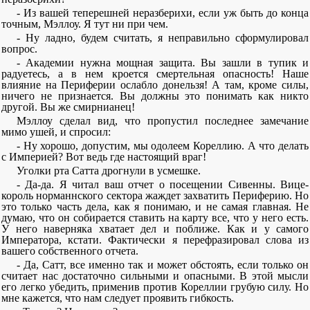
- Из вашей теперешней неразберихи, если уж быть до конца
точным, Мэллоу. Я тут ни при чем.
- Ну ладно, будем считать, я неправильно сформулировал
вопрос.
- Академии нужна мощная защита. Вы зашли в тупик и
радуетесь, а в нем кроется смертельная опасность! Наше
влияние на Периферии ослабло донельзя! А там, кроме силы,
ничего не признается. Вы должны это понимать как никто
другой. Вы же смирнианец!
Мэллоу сделал вид, что пропустил последнее замечание
мимо ушей, и спросил:
- Ну хорошо, допустим, мы одолеем Кореллию. А что делать
с Империей? Вот ведь где настоящий враг!
Уголки рта Сатта дрогнули в усмешке.
- Да-да. Я читал ваш отчет о посещении Сивенны. Вице-
король норманнского сектора жаждет захватить Периферию. Но
это только часть дела, как я понимаю, и не самая главная. Не
думаю, что он собирается ставить на карту все, что у него есть.
У него наверняка хватает дел и поближе. Как и у самого
Императора, кстати. Фактически я перефразировал слова из
вашего собственного отчета.
- Да, Сатт, все именно так и может обстоять, если только он
считает нас достаточно сильными и опасными. В этой мысли
его легко убедить, применив против Кореллии грубую силу. Но
мне кажется, что нам следует проявить гибкость.