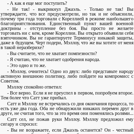
- А как я еще мог поступить?
- Не так! - выкрикнул Джаэль. - Только не так! Вы
утверждаете, что все предусмотрели, но так и не объяснили,
почему три года торговали с Кореллией в режиме наибольшего
благоприятствования. Единственный пункт вашей военной
доктрины - отступление без боя. Вы просто не желаете
торговать ни с кем, кроме Кореллии. Вы открыто объявили себя
взяточником. Вы не гарантируете Терминусу никакой защиты,
даже в будущем. Черт подери, Мэллоу, что же вы хотите от меня
в такой неразберихе?
- Вы считаете, что не хватает помпезности?
- Я считаю, что не хватает одобрения народа.
- Это одно и то же.
- Мэллоу, очнитесь! Одно из двух: либо представьте народу
активную внешнюю политику, либо пойдите на компромисс с
Советом.
Мэллоу спокойно ответил:
- Все верно. Если я не преуспел в первом, попробуем второе.
Тем более что Сатт уже прибыл.
Сатт и Мэллоу не встречались со дня окончания процесса, то
есть уже два года. Оба не обнаружили никаких перемен друг в
друге, не считая того, что за это время они поменялись ролями...
Сатт сел, не пожав руки Мэллоу. Мэллоу предложил ему
сигару и спросил:
- Вы не возражаете, если Джаэль останется? Он - честный