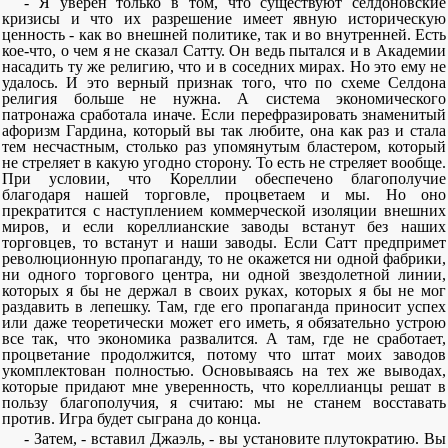
- Я уверен только в том, что существуют селдоновские
кризисы и что их разрешение имеет явную историческую
ценность - как во внешней политике, так и во внутренней. Есть
кое-что, о чем я не сказал Сатту. Он ведь пытался и в Академии
насадить ту же религию, что и в соседних мирах. Но это ему не
удалось. И это верный признак того, что по схеме Селдона
религия больше не нужна. А система экономического
патронажа сработала иначе. Если перефразировать знаменитый
афоризм Гардина, который вы так любите, она как раз и стала
тем несчастным, столько раз упомянутым бластером, который
не стреляет в какую угодно сторону. То есть не стреляет вообще.
При условии, что Кореллии обеспечено благополучие
благодаря нашей торговле, процветаем и мы. Но оно
прекратится с наступлением коммерческой изоляции внешних
миров, и если кореллианские заводы встанут без наших
торговцев, то встанут и наши заводы. Если Сатт предпримет
революционную пропаганду, то не окажется ни одной фабрики,
ни одного торгового центра, ни одной звездолетной линии,
которых я бы не держал в своих руках, которых я бы не мог
раздавить в лепешку. Там, где его пропаганда приносит успех
или даже теоретически может его иметь, я обязательно устрою
все так, что экономика развалится. А там, где не сработает,
процветание продолжится, потому что штат моих заводов
укомплектован полностью. Основываясь на тех же выводах,
которые придают мне уверенность, что кореллианцы решат в
пользу благополучия, я считаю: мы не станем восставать
против. Игра будет сыграна до конца.
- Затем, - вставил Джаэль, - вы установите плутократию. Вы