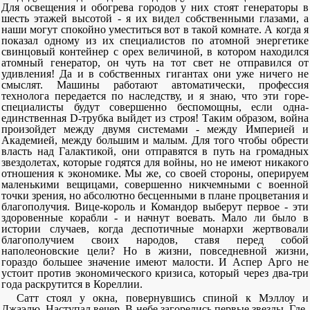
Для освещения и обогрева городов у них стоят генераторы в
шесть этажей высотой - я их видел собственными глазами, а
наши могут спокойно уместиться вот в такой комнате. А когда я
показал одному из их специалистов по атомной энергетике
свинцовый контейнер с орех величиной, в котором находился
атомный генератор, он чуть на тот свет не отправился от
удивления! Да и в собственных гигантах они уже ничего не
смыслят. Машины работают автоматически, профессия
технолога передается по наследству, и я знаю, что эти горе-
специалисты будут совершенно беспомощны, если одна-
единственная D-трубка выйдет из строя! Таким образом, война
произойдет между двумя системами - между Империей и
Академией, между большим и малым. Для того чтобы обрести
власть над Галактикой, они отправятся в путь на громадных
звездолетах, которые годятся для войны, но не имеют никакого
отношения к экономике. Мы же, со своей стороны, оперируем
маленькими вещицами, совершенно никчемными с военной
точки зрения, но абсолютно бесценными в плане процветания и
благополучия. Вице-король и Командор выберут первое - эти
здоровенные корабли - и начнут воевать. Мало ли было в
истории случаев, когда деспотичные монархи жертвовали
благополучием своих народов, ставя перед собой
наполеоновские цели? Но в жизни, повседневной жизни,
гораздо большее значение имеют малости. И Аспер Арго не
устоит против экономического кризиса, который через два-три
года раскрутится в Кореллии.
Сатт стоял у окна, повернувшись спиной к Мэллоу и
Джаэлю. Наступал вечер. В небе загорелись первые звезды. Где-