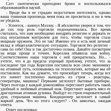
Сатт скептически приподнял брови и воспользовался
образовавшейся паузой.
- Вроде бы я не страдаю недостатком интеллекта, однако
ваша туманная проповедь меня пока не просветила и ни в чем
не убедила.
- Успеется, - кивнул Мэллоу. - Я абсолютно уверен в том, что
до сих пор роль торговли недооценивалась. Все время
считалось, что нам необходимо внедрять религию и держать ее
под неусыпным контролем для того, чтобы торговля стала
мощным оружием. Это не так! Именно это и есть мой личный
вклад в общегалактическую ситуацию. Торговля без религии -
сама по себе! Она и так достаточно сильна. Давайте посмотрим
на вещи проще и точнее. Кореллия объявила нам войну.
Соответственно наша торговля с ней прекратилась. Но... -
учтите, что я до предела упрощай проблему, учтите, что за
последние три года Кореллия поставила всю свою экономику
на атомный путь, основываясь на технологиях, которые мы ей
поставляли. Как вы думаете, что произойдет теперь, когда все
это начнет постепенно выходить из строя - реакторы,
генераторы, машины? Первыми заглохнут бытовые приборы.
Через полгода у каждой домохозяйки перестанет работать такой
удобный и любимый атомный нож. Перестанет жарить мясо ее
драгоценная атомная духовка. Выйдут из строя очаровательный
душ, стиральная машина. Кондиционер заглохнет в самый
жаркий день. Что из этого следует? - Он замолчал, ожидая
ответа.
Ответ последовал: