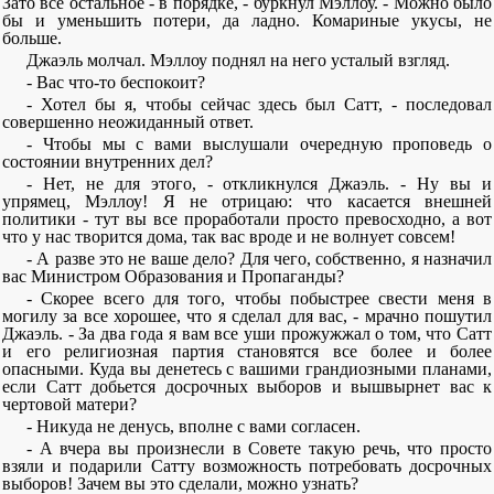
Зато все остальное - в порядке, - буркнул Мэллоу. - Можно было
бы и уменьшить потери, да ладно. Комариные укусы, не
больше.
Джаэль молчал. Мэллоу поднял на него усталый взгляд.
- Вас что-то беспокоит?
- Хотел бы я, чтобы сейчас здесь был Сатт, - последовал
совершенно неожиданный ответ.
- Чтобы мы с вами выслушали очередную проповедь о
состоянии внутренних дел?
- Нет, не для этого, - откликнулся Джаэль. - Ну вы и
упрямец, Мэллоу! Я не отрицаю: что касается внешней
политики - тут вы все проработали просто превосходно, а вот
что у нас творится дома, так вас вроде и не волнует совсем!
- А разве это не ваше дело? Для чего, собственно, я назначил
вас Министром Образования и Пропаганды?
- Скорее всего для того, чтобы побыстрее свести меня в
могилу за все хорошее, что я сделал для вас, - мрачно пошутил
Джаэль. - За два года я вам все уши прожужжал о том, что Сатт
и его религиозная партия становятся все более и более
опасными. Куда вы денетесь с вашими грандиозными планами,
если Сатт добьется досрочных выборов и вышвырнет вас к
чертовой матери?
- Никуда не денусь, вполне с вами согласен.
- А вчера вы произнесли в Совете такую речь, что просто
взяли и подарили Сатту возможность потребовать досрочных
выборов! Зачем вы это сделали, можно узнать?