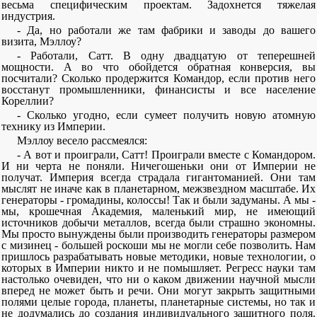
весьма специфическим проектам. Задохнется тяжелая
индустрия.
- Да, но работали же там фабрики и заводы до вашего
визита, Мэллоу?
- Работали, Сатт. В одну двадцатую от теперешней
мощности. А во что обойдется обратная конверсия, вы
посчитали? Сколько продержится Командор, если против него
восстанут промышленники, финансисты и все население
Кореллии?
- Сколько угодно, если сумеет получить новую атомную
технику из Империи.
Мэллоу весело рассмеялся:
- А вот и проиграли, Сатт! Проиграли вместе с Командором.
И ни черта не поняли. Ничегошеньки они от Империи не
получат. Империя всегда страдала гигантоманией. Они там
мыслят не иначе как в планетарном, межзвездном масштабе. Их
генераторы - громадины, колоссы! Так и были задуманы. А мы -
мы, крошечная Академия, маленький мир, не имеющий
источников добычи металлов, всегда были страшно экономны.
Мы просто вынуждены были производить генераторы размером
с мизинец - большей роскоши мы не могли себе позволить. Нам
пришлось разрабатывать новые методики, новые технологии, о
которых в Империи никто и не помышляет. Регресс науки там
настолько очевиден, что ни о каком движении научной мысли
вперед не может быть и речи. Они могут закрыть защитными
полями целые города, планеты, планетарные системы, но так и
не додумались до создания индивидуального защитного поля.