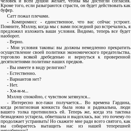
человек и всей душой желает, чтобы мы достигли согласия.
Кроме того, если разыграются страсти, он будет действовать как
буфер.
Сатт пожал плечами.
- Компромисс - единственное, что вас сейчас устроит.
Помните, Мэллоу, когда мы с вами последний раз встречались, я
предложил изложить ваши условия. Видимо, теперь все будет
наоборот.
- Верно.
- Мои условия таковы: вы должны немедленно прекратить
осуществление своей политики экономического предательства,
торговлю всякой дребеденью и вернуться к проверенной
десятилетиями политике наших предков.
- Вы имеете в виду религию?
- Естественно.
- Вариантов нет?
- Нет.
- Хм-м-м...
Мэллоу спокойно, с чувством затянулся...
- Интересно все-таки получается... Во времена Гардина,
когда религиозная конкиста была нова и радикальна, люди
вашего толка противились ей. Теперь же, когда эта тактика
безнадежно устарела, обветшала и выдохлась, вас это почему-то
продолжает устраивать! Но скажите мне ради всего святого, как
вы собираетесь вытащить нас из нашей теперешней
неразберихи?