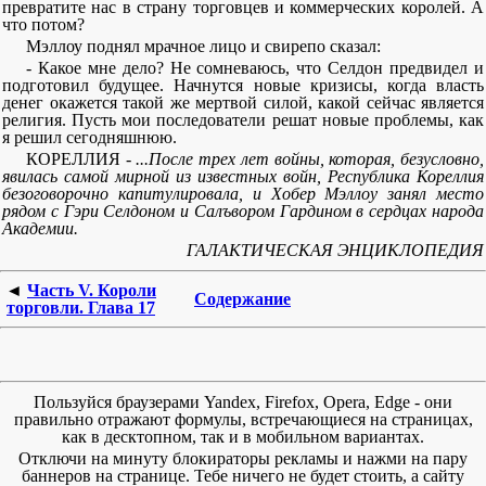
превратите нас в страну торговцев и коммерческих королей. А
что потом?
Мэллоу поднял мрачное лицо и свирепо сказал:
- Какое мне дело? Не сомневаюсь, что Селдон предвидел и
подготовил будущее. Начнутся новые кризисы, когда власть
денег окажется такой же мертвой силой, какой сейчас является
религия. Пусть мои последователи решат новые проблемы, как
я решил сегодняшнюю.
КОРЕЛЛИЯ -
...После трех лет войны, которая, безусловно,
явилась самой мирной из известных войн, Республика Кореллия
безоговорочно капитулировала, и Хобер Мэллоу занял место
рядом с Гэри Селдоном и Салъвором Гардином в сердцах народа
Академии.
ГАЛАКТИЧЕСКАЯ ЭНЦИКЛОПЕДИЯ
◄
Часть V. Короли
Содержание
торговли. Глава 17
Пользуйся браузерами Yandex, Firefox, Opera, Edge - они
правильно отражают формулы, встречающиеся на страницах,
как в десктопном, так и в мобильном вариантах.
Отключи на минуту блокираторы рекламы и нажми на пару
баннеров на странице. Тебе ничего не будет стоить, а сайту