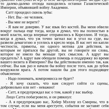
то далеко-далеко отсюда находились останки Галактической
Империи, объявившей войну Академии.
Сатт процедил сквозь зубы:
- Нет. Вы - не человек.
- Вы мне не верите?
- Я вам не доверяю. У вас язык без костей. Вы меня обвели
вокруг пальца еще тогда, когда я думал, что вы полностью в
моей власти, когда впервые отправились в Кореллию. И тогда,
когда я думал, что уж точно загнал вас в угол на суде, вы
развели демагогию и уселись в кресло мэра. В вас нет ни капли
честности, прямоты, ни одного мотива для действия, за
которым не прятался бы другой, вы не говорите ни слова,
которое не имело бы меньше трех смыслов. А вдруг вы
предатель? А вдруг вам обещали помощь и поддержку во время
вашего визита в Империю? Вы бы действовали именно так, как
сейчас. Вы как раз и начали бы войну после того, как до зубов
вооружили врага. А потом нашли бы для этого подходящее
объяснение.
- Надо понимать, компромисса не будет?
- Я хочу сказать, что вам следует сойти со сцены,
добровольно или нет - неважно!
- Сатт, я предупреждал вас о том, какой у вас выбор.
Лицо Сатта побагровело, и он рявкнул:
- А я предупреждаю вас, Хобер Мэллоу из Смирны, что в
том случае, если вы меня арестуете, события не заставят себя