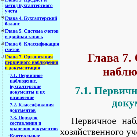
метод бухгалтерского
учета
Глава 4. Бухгалтерский
баланс
Глава 5. Система счетов
и двойная запись
Глава 6. Классификация
счетов
Глава 7.
Глава 7. Организация
первичного наблюдения
наблю
и документация
7.1. Первичное
наблюдение,
бухгалтерские
7.1. Первич
документы и их
назначение
доку
7.2. Классификация
документов
7.3. Порядок
Первичное наб
составления и
хранения документов
хозяйственного уч
Контрольные