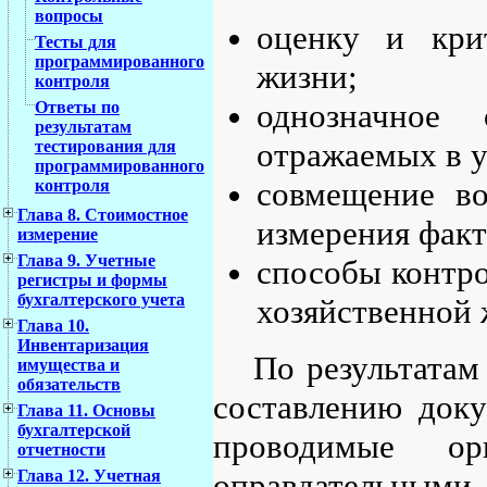
вопросы
оценку и кри
Тесты для
программированного
жизни;
контроля
однозначное
Ответы по
результатам
отражаемых в у
тестирования для
программированного
совмещение в
контроля
Глава 8. Стоимостное
измерения факт
измерение
Глава 9. Учетные
способы контро
регистры и формы
бухгалтерского учета
хозяйственной 
Глава 10.
Инвентаризация
По результатам
имущества и
обязательств
составлению доку
Глава 11. Основы
бухгалтерской
проводимые ор
отчетности
оправдательным
Глава 12. Учетная