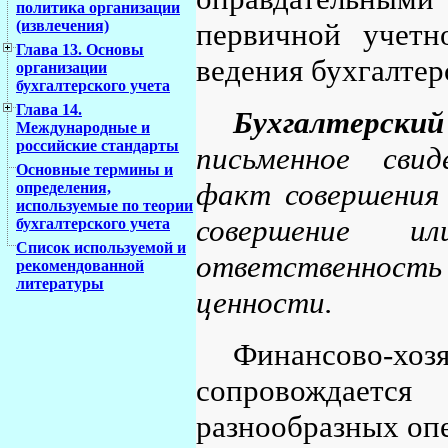
политика организации
первичной учетн
(извлечения)
Глава 13. Основы
ведения бухгалтер
организации
бухгалтерского учета
Глава 14.
Бухгалтерски
Международные и
российские стандарты
письменное сви
Основные термины и
факт совершения 
определения,
используемые по теории
совершение ил
бухгалтерского учета
Список используемой и
ответственнос
рекомендованной
литературы
ценности.
Финансово-хоз
сопровождаетс
разнообразных опе