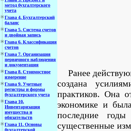
метод бухгалтерского
учета
Глава 4. Бухгалтерский
баланс
Глава 5. Система счетов
и двойная запись
Глава 6. Классификация
счетов
Глава 7. Организация
первичного наблюдения
и документация
Ранее действую
Глава 8. Стоимостное
измерение
создана усилия
Глава 9. Учетные
регистры и формы
практиков. Она о
бухгалтерского учета
Глава 10.
экономике и была
Инвентаризация
имущества и
последние годы
обязательств
существенные изм
Глава 11. Основы
бухгалтерской