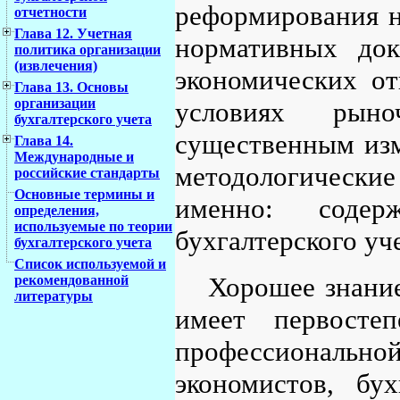
реформирования н
отчетности
Глава 12. Учетная
нормативных док
политика организации
(извлечения)
экономических о
Глава 13. Основы
организации
условиях рыно
бухгалтерского учета
существенным изм
Глава 14.
Международные и
методологически
российские стандарты
Основные термины и
именно: содер
определения,
используемые по теории
бухгалтерского уче
бухгалтерского учета
Список используемой и
Хорошее знание
рекомендованной
литературы
имеет первосте
профессиональн
экономистов, бух