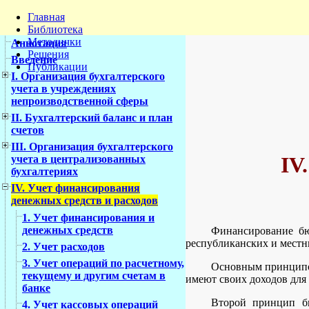
Главная
Библиотека
Методички
Аннотация
Решения
Введение
Публикации
I. Организация бухгалтерского
учета в учреждениях
непроизводственной сферы
II. Бухгалтерский баланс и план
счетов
III. Организация бухгалтерского
IV
учета в централизованных
бухгалтериях
IV. Учет финансирования
денежных средств и расходов
1. Учет финансирования и
денежных средств
Финансирование бю
республиканских и местн
2. Учет расходов
3. Учет операций по расчетному,
Основным принципом
текущему и другим счетам в
имеют своих доходов для 
банке
Второй принцип бю
4. Учет кассовых операций