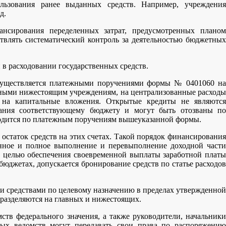
ьзования ранее выданных средств. Например, учреждения
д.
нсирования переделенных затрат, предусмотренных плано
твлять систематический контроль за деятельностью бюджетных
 расходовании государственных средств.
существляется платежными поручениями формы № 0401060 на
нными нижестоящим учреждениям, на централизованные расходы
 на капитальные вложения. Открытые кредиты не являются
вания соответствующему бюджету и могут быть отозваны по
одится по платежным поручениям вышеуказанной формы.
остаток средств на этих счетах. Такой порядок финансирования
нное и полное выполнение и перевыполнение доходной части
 С целью обеспечения своевременной выплаты заработной платы
юджетах, допускается бронирование средств по статье расходов
и средствами по целевому назначению в пределах утвержденной
дразделяются на главных и нижестоящих.
ств федерального значения, а также руководители, начальники
ых ведомств могут передавать свои права по распоряжению