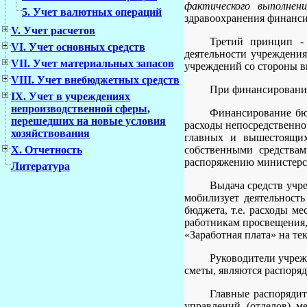
фактического выполнен
5. Учет валютных операций
здравоохранения финансир
V. Учет расчетов
Третий принцип -
VI. Учет основных средств
деятельности учреждения
VII. Учет материальных запасов
учреждений со стороны 
VIII. Учет внебюджетных средств
При финансировании
IX. Учет в учреждениях
непроизводственной сферы,
Финансирование бю
перешедших на новые условия
расходы непосредственн
хозяйствования
главных и вышестоящих
собственными средства
X. Отчетность
распоряжению министерс
Литература
Выдача средств учре
мобилизует деятельност
бюджета, т.е. расходы м
работникам просвещения,
«Заработная плата» на те
Руководители учреж
сметы, являются распоря
Главные распорядит
управлений (отделов) м