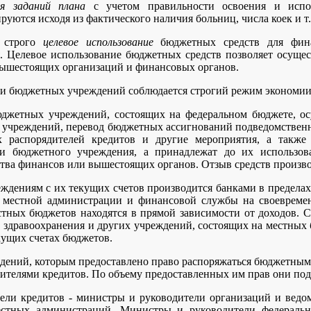
ия заданий плана
с учетом правильности освоения и испол
уются исходя из фактического наличия больниц, числа коек и т.
 строго
целевое использование
бюджетных средств для фина
. Целевое использование бюджетных средств позволяет осущес
вышестоящих организаций и финансовых органов.
 бюджетных учреждений соблюдается строгий режим экономии в
джетных учреждений, состоящих на федеральном бюджете, о
о учреждений, перевод бюджетных ассигнований подведомстве
 распорядителей кредитов и другие мероприятия, а также
ми бюджетного учреждения, а принадлежат до их использо
тва финансов или вышестоящих органов. Отзыв средств произв
ждениям с их текущих счетов производится банками в пределах 
ь местной администрации и финансовой службы на своевреме
естных бюджетов находятся в прямой зависимости от доходов.
 здравоохранения и других учреждений, состоящих на местных б
кущих счетах бюджетов.
дений, которым предоставлено право распоряжаться бюджетным
дителями кредитов. По объему предоставленных им прав они по
ели кредитов - министры и руководители организаций и ведом
естных администраций. Министры и руководители федеральн