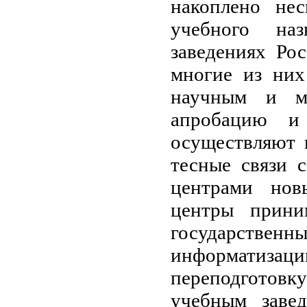
накоплено не
учебного наз
заведениях Ро
многие из них
научным и ме
апробацию и 
осуществляют 
тесные связи 
центрами нов
центры прини
государстве
информатизац
переподготов
учебным заве