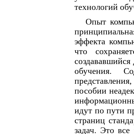
технологий обу
Опыт компью
принципиальная
эффекта компь
что сохраняе
создававшийся 
обучения. С
представлени
пособии неаде
информационны
идут по пути п
страниц станд
задач. Это все