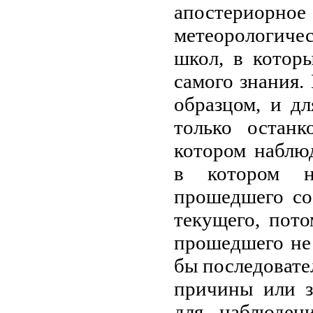
апостериорное
метеорологиче
школ, в котор
самого знания.
образцом, и д
только остан
котором наблю
в котором н
прошедшего со
текущего, пот
прошедшего не 
бы последовате
причины или з
для наблюден