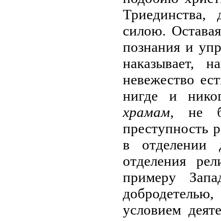
Триединства, 
силою. Оставая
познания и упр
наказывает, н
невежество ест
нигде и нико
храмам
, не 
преступность р
в отделении д
отделения рел
примеру Запа
добродетелью
условием деят