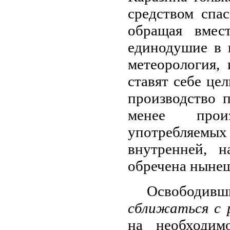
средством спа
обращая вмес
единодушие в 
метеорология,
ставят себе це
производство 
менее произ
употребляемы
внутренней, н
обречена нынеш
Освободивши
сближаться с 
на необходим