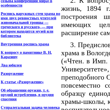
2. К вопрос
созыва конференции мира) в
особенности
жизнь, 1894 г
Роспись наружных стен храма во
построения ш
имя двух ревностных чтителей
живоначальной троицы —
имеющих цел
греческого и русского, — при
расширение сам
котором находится музей или
библиотека
3. Предисло
Внутренняя роспись храма
храма в Вологд
К вопросу о памятнике В. Н.
Каразину
(«Чтен. в Имп.
Два юбилея
Университете
Разоружение
преподобного С
К статье «Разоружение»
повсеместно с
Об обращении оружия, т. е.
образцу едино
орудий истребления, в орудия
спасения
храмы-школы, к
Супралегальная задача человека
воспитательное