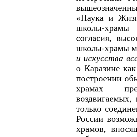
вышеозначенн
«Наука и Жизн
школы-храмы
согласия, выс
школы-храмы мо
и искусства вс
о Каразине ка
построении об
храмах пре
воздвигаемых, 
только соедин
России возмож
храмов, внося