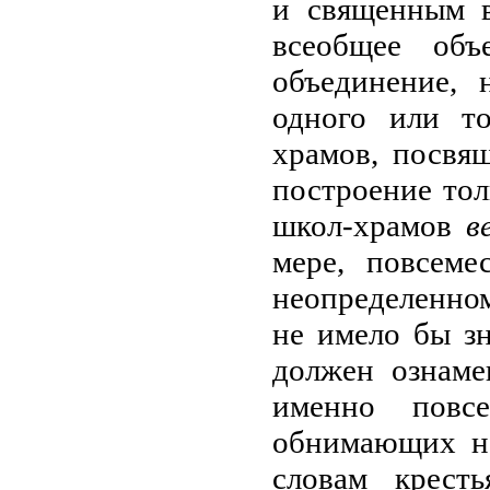
и священным 
всеобщее объ
объединение, 
одного или то
храмов, посвя
построение тол
школ-храмов
в
мере, повсеме
неопределенно
не имело бы зн
должен ознаме
именно повсе
обнимающих не
словам крест