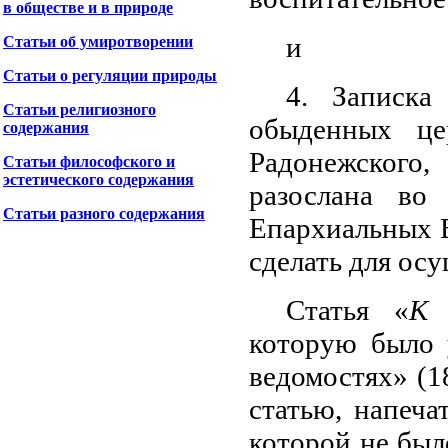
в обществе и в природе
и
Статьи об умиротворении
Статьи о регуляции природы
4. Записка
Статьи религиозного
обыденных це
содержания
Радонежского,
Статьи философского и
эстетического содержания
разослана во
Статьи разного содержания
Епархиальных В
сделать для ос
Статья «
К 
которую было 
ведомостях» (1
статью, напеча
которой не было