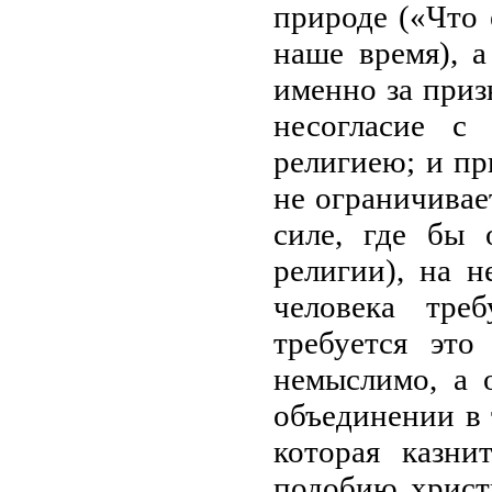
природе («Что 
наше время), а
именно за приз
несогласие с
религиею; и пр
не ограничива
силе, где бы 
религии), на н
человека тре
требуется это
немыслимо, а 
объединении в 
которая казни
подобию христи