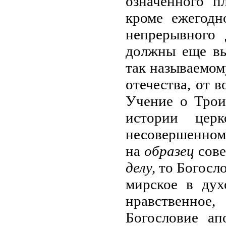
означенного п
кроме ежегодн
непрерывного
должны еще в
так называемо
отечества, от в
Учение о Трои
истории цер
несовершенном.
на
образец
сов
делу,
то Богосло
мирское в дух
нравственное
Богословие ап