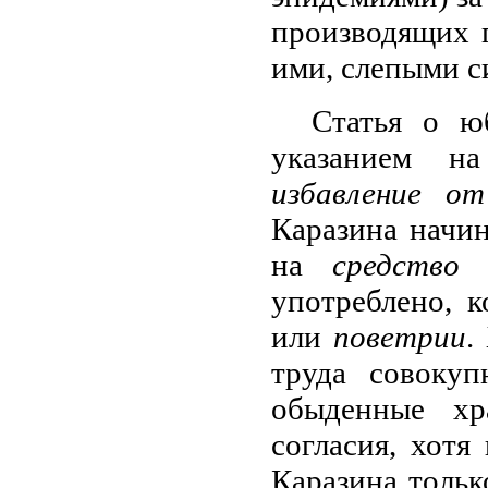
производящих г
ими, слепыми с
Статья о ю
указанием н
избавление о
Каразина начи
на
средство 
употреблено, 
или
поветрии
.
труда совоку
обыденные хр
согласия, хотя
Каразина толь