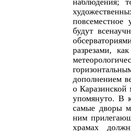
наблюдения; 
художестве
повсеместное 
будут всенауч
обсерватория
разрезами, ка
метеорологиче
горизонтальн
дополнением ве
о Каразинской 
упомянуто. В 
самые дворы м
ним прилегающ
храмах долж