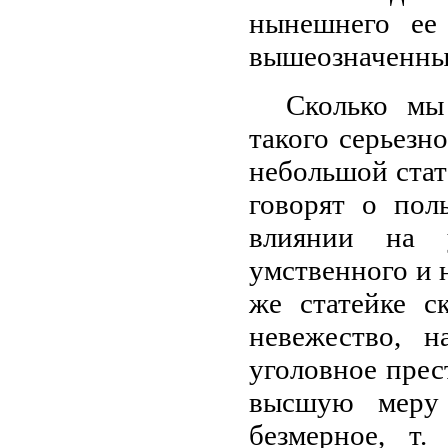
нынешнего ее 
вышеозначенных
Сколько мы
такого серьезн
небольшой стат
говорят о пол
влиянии на у
умственного и 
же статейке с
невежество, н
уголовное прес
высшую меру н
безмерное, т.