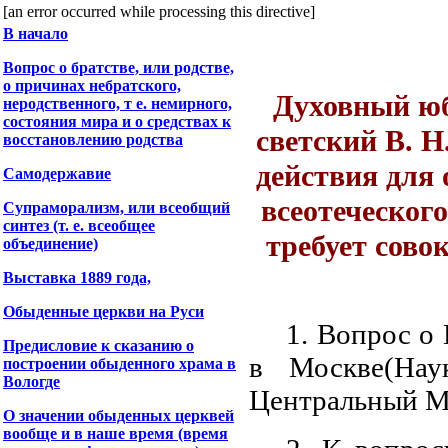
[an error occurred while processing this directive]
В начало
Вопрос о братстве, или родстве,
о причинах небратского,
Духовный юб
неродственного, т е. немирного,
состояния мира и о средствах к
светский В. Н
восстановлению родства
действия для
Самодержавие
всеотеческог
Супраморализм, или всеобщий
синтез (т. е. всеобщее
требует сово
объединение)
Выставка 1889 года,
Обыденные церкви на Руси
1. Вопрос о
Предисловие к сказанию о
в Москве(На
построении обыденного храма в
Вологде
Центральный Му
О значении обыденных церквей
вообще и в наше время (время