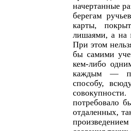
начертанные ра
берегам ручье
карты, покры
лишаями, а на
При этом нельзя
бы самими уче
кем-либо одни
каждым — по
способу, всюд
совокупности.
потребовало б
отдаленных, та
произведение