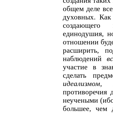
создания таких
общем деле все
духовных. Как
создающего 
единодушия, н
отношении буде
расширить, п
наблюдений
в
участие в зна
сделать пред
идеализмом
, 
противоречия 
неучеными (ибо
большее, чем 