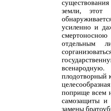
существования
земли, этот
обнаруживает
усиленно и да
смертоносною
отдельным л
сорганизов
государств
всенародную.
плодотворный к
целесообразна
поприще всем 
самозащиты и 
замены братоу