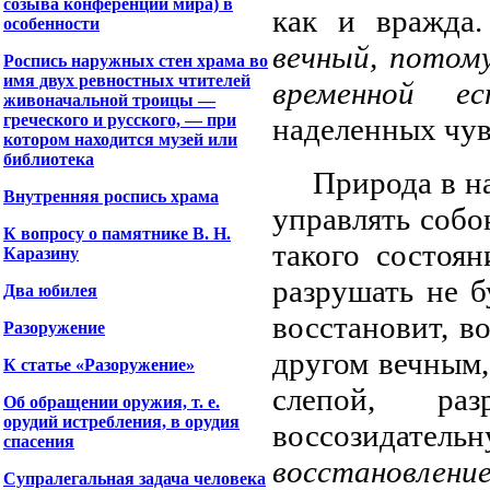
созыва конференции мира) в
как и вражда
особенности
вечный, потом
Роспись наружных стен храма во
имя двух ревностных чтителей
временной 
живоначальной троицы —
греческого и русского, — при
наделенных чув
котором находится музей или
библиотека
Природа в на
Внутренняя роспись храма
управлять собо
К вопросу о памятнике В. Н.
такого состоян
Каразину
разрушать не б
Два юбилея
восстановит, в
Разоружение
другом вечным,
К статье «Разоружение»
слепой, ра
Об обращении оружия, т. е.
орудий истребления, в орудия
воссозидател
спасения
восстановление
Супралегальная задача человека