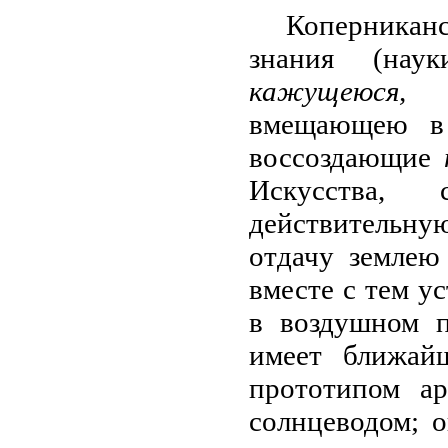
Коперниканс
знания (нау
кажущеюся
вмещающею 
воссоздающие
Искусства, 
действительну
отдачу землею
вместе с тем у
в воздушном п
имеет ближай
прототипом 
солнцеводом; 