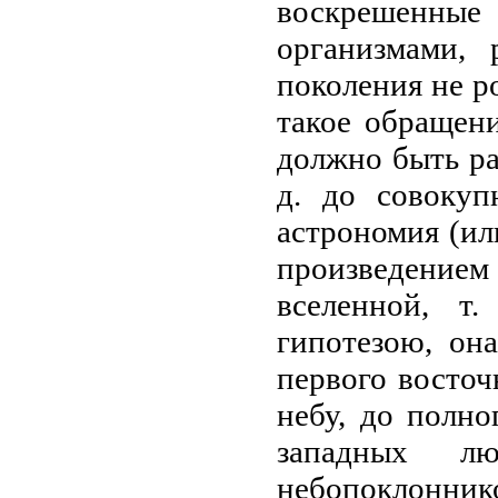
воскрешенн
организмами, 
поколения не р
такое обращен
должно быть ра
д. до совокуп
астрономия (ил
произведение
вселенной, т.
гипотезою, он
первого восточ
небу, до полн
западных л
небопоклонни