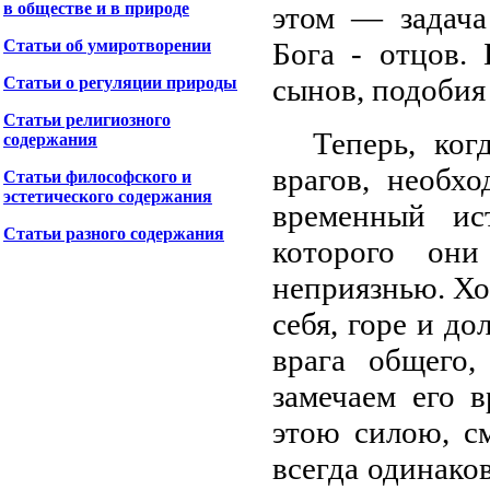
в обществе и в природе
этом — задача
Статьи об умиротворении
Бога - отцов.
сынов, подобия
Статьи о регуляции природы
Статьи религиозного
Теперь, ког
содержания
врагов, необх
Статьи философского и
эстетического содержания
временный ис
Статьи разного содержания
которого они
неприязнью. Хот
себя, горе и до
врага общего
замечаем его 
этою силою, с
всегда одинако