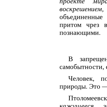
проекте ми
воскрешение
объединенные
притом чрез в
познающими.
В запрещен
самобытности, 
Человек, п
природы. Это —
Птоломее
кажущееся