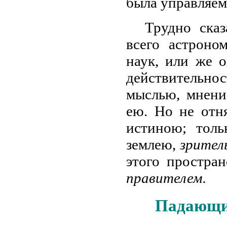
была управляем
Трудно ска
всего астроно
наук, или же 
действительн
мыслью, мнени
ею. Но не отн
истиною; тол
землею,
зрител
этого простран
правителем.
Падающи