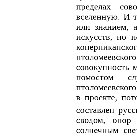
пределах сов
вселенную. И 
или знанием, 
искусств, но 
коперниканско
птоломеевского
совокупность м
помостом сл
птоломеевского
в проекте, пот
составлен русс
сводом, опор
солнечным све