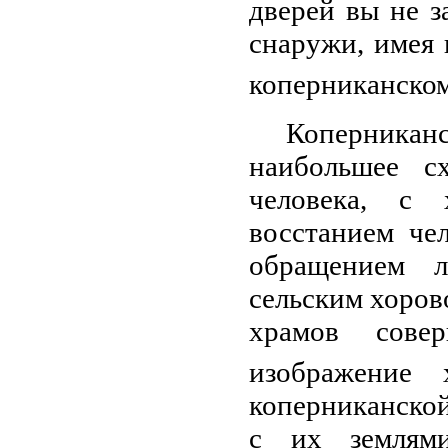
дверей вы не з
снаружи, имея 
коперниканском
Коперника
наибольшее с
человека, с 
восстанием че
обращением л
сельским хоров
храмов сове
изображение 
коперниканско
с их землями