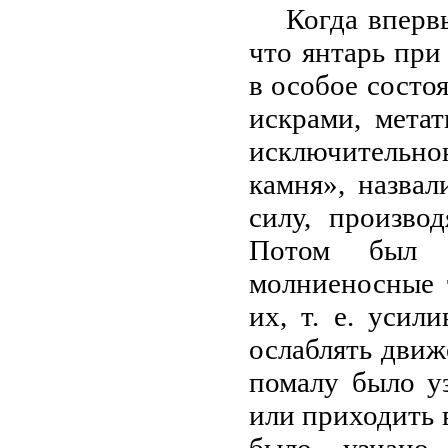
Когда вперв
что янтарь при
в особое состо
искрами, метат
исключительно
камня», назвал
силу, произво
Потом был н
молниеносные 
их, т. е. усил
ослаблять движ
помалу было у
или приходить в