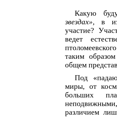
Какую буд
звездах»,
в и
участие? Учас
ведет естест
птоломеевског
таким образом
общем представ
Под «падаю
миры, от кос
больших пл
неподвижными,
различием лиш