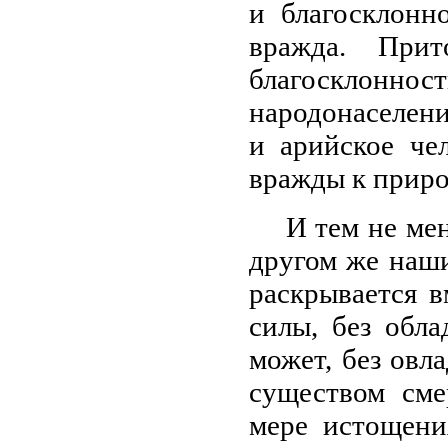
и благосклонн
вражда. При
благосклонност
народонаселени
и арийское че
вражды к приро
И тем не ме
другом же наши
раскрывается в
силы, без обл
может, без овл
существом сме
мере истощени