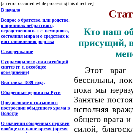
[an error occurred while processing this directive]
В начало
Стат
Вопрос о братстве, или родстве,
о причинах небратского,
Кто наш об
неродственного, т е. немирного,
состояния мира и о средствах к
присущий, в
восстановлению родства
мен
Самодержавие
Супраморализм, или всеобщий
синтез (т. е. всеобщее
Этот враг
объединение)
бессильны, пок
Выставка 1889 года,
пока мы нераз
Обыденные церкви на Руси
Занятые посто
Предисловие к сказанию о
исполняя враж
построении обыденного храма в
Вологде
общего врага и
О значении обыденных церквей
силой, благоск
вообще и в наше время (время