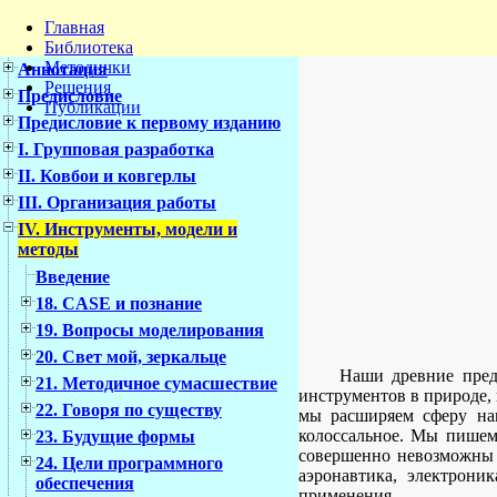
Главная
Библиотека
Методички
Аннотация
Решения
Предисловие
Публикации
Предисловие к первому изданию
I. Групповая разработка
II. Ковбои и ковгерлы
III. Организация работы
IV. Инструменты, модели и
методы
Введение
18. CASE и познание
19. Вопросы моделирования
20. Свет мой, зеркальце
Наши древние пре
21. Методичное сумасшествие
инструментов в природе,
22. Говоря по существу
мы расширяем сферу наш
колоссальное. Мы пишем
23. Будущие формы
совершенно невозможны в
24. Цели программного
аэронавтика, электрони
обеспечения
применения.