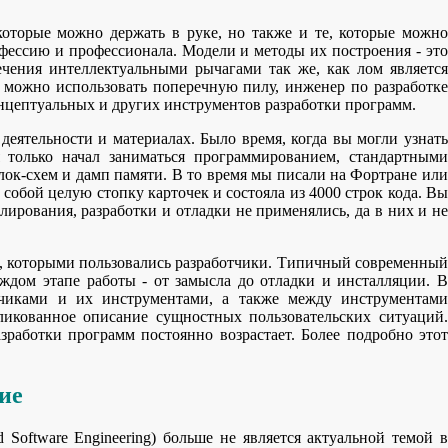
которые можно держать в руке, но также и те, которые можно
фессию и профессионала. Модели и методы их построения - это
ечения интеллектуальными рычагами так же, как лом является
а можно использовать поперечную пилу, инженер по разработке
нцептуальных и других инструментов разработки программ.
деятельности и материалах. Было время, когда вы могли узнать
 только начал заниматься программированием, стандартными
лок-схем и дамп памяти. В то время мы писали на Фортране или
собой целую стопку карточек и состояла из 4000 строк кода. Вы
ирования, разработки и отладки не применялись, да в них и не
, которыми пользовались разработчики. Типичный современный
ждом этапе работы - от замысла до отладки и инсталляции. В
тчиками и их инструментами, а также между инструментами
ликованное описание сущностных пользовательских ситуаций.
зработки программ постоянно возрастает. Более подробно этот
ие
Software Engineering) больше не является актуальной темой в