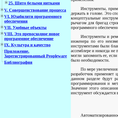
25. Шито белыми нитками
Инструменты, приме
V. Совершенствование процесса
держать в голове. Это с
VI. Юзабилити программного
концептуальные инструм
обеспечения
рычагом для бригад стро
VII. Удобные объекты
программного обеспечени
VIII. Это превосходное новое
Инструменты и реме
программное обеспечение
инженера по его неизме
IX. Культура и качество
инструментами были блан
ассемблере и никогда не 
Приложение.
могли запомнить ее, если
Зарегистрированный Peopleware
было необходимости.
Библиография
По мере увеличения
разработчик применяет 
данном разделе будут р
программирования и мет
Значение этого описания
инструмент обсуждается в
Автоматизированное