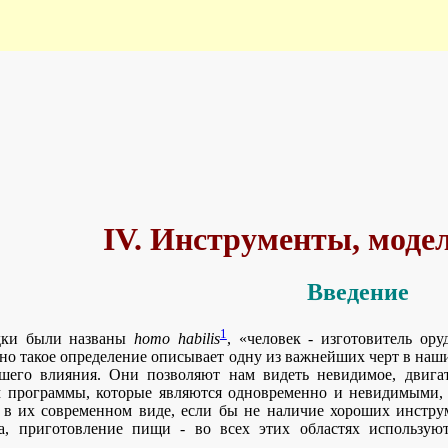
IV. Инструменты, моде
Введение
1
дки были названы
homo habilis
, «человек - изготовитель ор
 но такое определение описывает одну из важнейших черт в н
его влияния. Они позволяют нам видеть невидимое, двигат
 программы, которые являются одновременно и невидимыми,
 их современном виде, если бы не наличие хороших инструме
ка, приготовление пищи - во всех этих областях использу