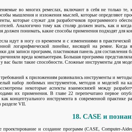
няемые во многих ремеслах, включают в себя не только те, 
пособы мышления и изложения мыслей, которые определяют про
енты, которые служат для разработчиков программного обесп
ителей. Аналогично тому как столяр должен знать, как и когд
я должен понимать, какие способы применения подходят для ко
сла идут в ногу со временем и с изменениями в практической 
нной логарифмической линейке, висящей на ремне. Когда я
ки для записи программ, пластиковая панель для составления б
причиняли вреда компьютерам. Большая программа представляла 
 у вас были такие способности. Сложные инструменты для модел
 требований к приложениям развивались инструменты и методы
целый набор любимых инструментов, методов и моделей на ка
ассмотрены некоторые аспекты взаимосвязей между разрабо
одами их применения. В главе 22 перепечатано первое опуб
 как концептуального инструмента в современной практике ра
 разделе VII.
18. CASE и познан
 проектирование и создание программ (CASE, Computer-Aided 