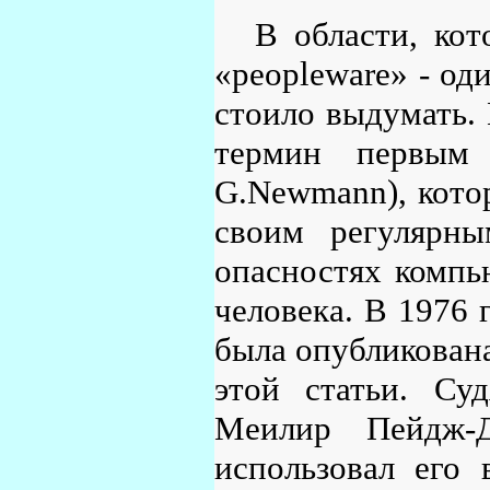
В области, кот
«peopleware» - од
стоило выдумать. 
термин первым 
G.Newmann), котор
своим регулярны
опасностях компь
человека. В 1976 г
была опубликована
этой статьи. Су
Меилир Пейдж-Дж
использовал его 