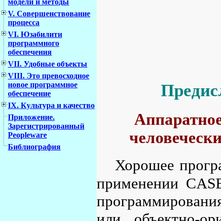
модели и методы
V. Совершенствование
процесса
VI. Юзабилити
программного
обеспечения
VII. Удобные объекты
VIII. Это превосходное
новое программное
Предис
обеспечение
IX. Культура и качество
Аппаратное
Приложение.
Зарегистрированный
человеческ
Peopleware
Библиография
Хорошее програ
применении CAS
программировани
или объектно-ор