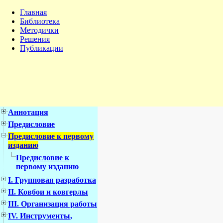
Главная
Библиотека
Методички
Решения
Публикации
Аннотация
Предисловие
Предисловие к первому
изданию
Предисловие к
первому изданию
I. Групповая разработка
II. Ковбои и ковгерлы
III. Организация работы
IV. Инструменты,