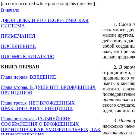
[an error occurred while processing this directive]
В начало
ДЖОН ЛОКК И ЕГО ТЕОРЕТИЧЕСКАЯ
1.
Слова-
СИСТЕМА
есть много др
мысли другим, 
ПРИМЕЧАНИЯ
действие, в да
собой созданны
ПОСВЯЩЕНИЕ
лжи, ум при вы
ПИСЬМО К ЧИТАТЕЛЮ
целые предлож
КНИГА ПЕРВАЯ
2.
В этом
отрицаниями,
Глава первая. ВВЕДЕНИЕ
правильного у
иметь в мысля
Глава вторая. В ДУШЕ НЕТ ВРОЖДЕННЫХ
мыслить связн
ПРИНЦИПОВ
последователь
противоположе
Глава третья. НЕТ ВРОЖДЕННЫХ
своего слушате
ПРАКТИЧЕСКИХ ПРИНЦИПОВ
идей, так пост
Глава четвертая. ДАЛЬНЕЙШИЕ
3.
Частиц
СООБРАЖЕНИЯ О ВРОЖДЕННЫХ
насколько нек
ПРИНЦИПАХ КАК УМОЗРИТЕЛЬНЫХ, ТАК
наклонениях
и
И ПРАКТИЧЕСКИХ