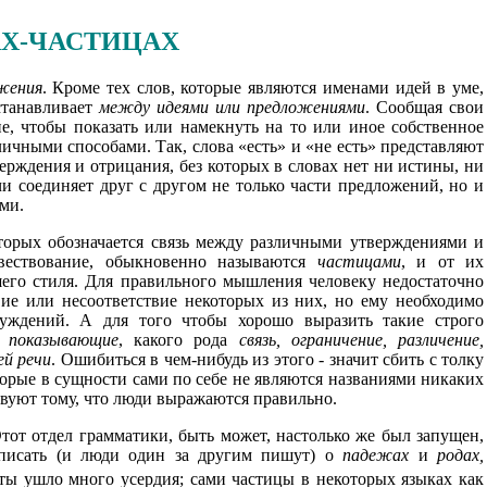
ВАХ-ЧАСТИЦАХ
жения
. Кроме тех слов, которые являются именами идей в уме,
станавливает
между идеями или предложениями
. Сообщая свои
е, чтобы показать или намекнуть на то или иное собственное
личными способами. Так, слова «есть» и «не есть» представляют
рждения и отрицания, без которых в словах нет ни истины, ни
и соединяет друг с другом не только части предложений, но и
ми.
торых обозначается связь между различными утверждениями и
вествование, обыкновенно называются
частицами
, и от их
шего стиля. Для правильного мышления человеку недостаточно
вие или несоответствие некоторых из них, но ему необходимо
уждений. А для того чтобы хорошо выразить такие строго
,
показывающие
, какого рода
связь, ограничение, различение,
ей речи
. Ошибиться в чем-нибудь из этого - значит сбить с толку
оторые в сущности сами по себе не являются названиями никаких
твуют тому, что люди выражаются правильно.
Этот отдел грамматики, быть может, настолько же был запущен,
о писать (и люди один за другим пишут) о
падежах
и
родах,
еты ушло много усердия; сами частицы в некоторых языках как