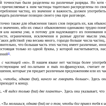
й точностью были разделены на различные разряды. Но хотя «
я причисляемые к ним частицы тщательно распределены по свои
требление частиц, их значение и важность, должен употребит
юдать различные позиции своего ума при разговоре.
аточно также для объяснения таких слов передать их, как обыкно
 значению, ибо их смысл обыкновенно одинаково трудно понять
ия или намека ума
, и потому для надлежащего их понимания н
ности, ограничения, исключения и разные другие мысли ума
Таких действий ума весьма много, гораздо больше числа частиц
ивительно, что большая часть этих частиц имеет различные, ин
состоящая только из одной буквы, у которой насчитывается, на
ii
чений
.
 с частицей «но»
. В нашем языке нет частицы более употреби
етствующим sed по-латыни и mais по-французски, считает ее
шения, которые ум придает различным предложениям или их час
, «
чтобы, однако
(but),
ничего не говорить больше
». Здесь о
приходит к концу.
, «
Я видел только
(but)
две планеты
». Здесь она указывает, чт
 «
Ты молишься, однако
(but)
не о том, чтобы бог привел тебя к 