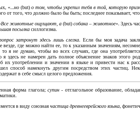
х, «...
но
(but)
о том, чтобы укрепил тебя в той, которую приз
ого от того, что должно было бы быть; последнее показывает, ч
«
Все животные ощущают, a
(but)
собака – животное
». Здесь ч
ьшая посылка
силлогизма.
опрос затронут здесь лишь слегка
. Если бы моя задача зак
е везде, где можно найти ее, то к указанным значениям, несом
, то я не думаю, чтобы во всех случаях, где она употребляет
 я здесь не намерен дать полное объяснение знаков этого ро
б их употреблении и значении в языке и привести нас к рас
шел способ намекнуть другим посредством этих частиц. Нек
одержат в себе смысл целого предложения.
нная форма глагола;
супин
- отглагольное образование, облад
матики.
имеется в виду союзная
частица древнееврейского языка
, фонети