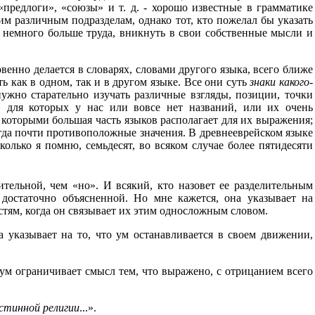
предлоги», «союзы» и т. д. - хорошо известные в грамматике
м различным подразделам, однако тот, кто пожелал бы указать
ь немного больше труда, вникнуть в свои собственные мысли и
венно делается в словарях, словами другого языка, всего ближе
 как в одном, так и в другом языке. Все они суть
знаки какого-
ужно старательно изучать различные взгляды, позиции, точки
, для которых у нас или вовсе нет названий, или их очень
, которыми большая часть языков располагает для их выражения;
огда почти противоположные значения. В древнееврейском языке
сколько я помню, семьдесят, во всяком случае более пятидесяти
тельной, чем «но». И всякий, кто назовет ее разделительным
 достаточно объясненной. Но мне кажется, она указывает на
тям, когда он связывает их этим односложным словом.
на указывает на то, что ум останавливается в своем движении,
о ум ограничивает смысл тем, что выражено, с отрицанием всего
истинной религии
...».