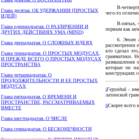
В-четверты
Глава десятая. ОБ УДЕРЖАНИИ [ПРОСТЫХ
чего-то отличн
ИДЕЙ]
В-пятых, 
Глава одиннадцатая. О РАЗЛИЧЕНИИ И
первым как
мен
ДРУГИХ ДЕЙСТВИЯХ УМА (MIND)
6.
Этот в
Глава двенадцатая. О СЛОЖНЫХ ИДЕЯХ
рассмотрении е
кто сделал это
Глава тринадцатая. О ПРОСТЫХ МОДУСАХ,
грамматики. Но
И ПРЕЖДЕ ВСЕГО О ПРОСТЫХ МОДУСАХ
размышления о
ПРОСТРАНСТВА
которые он на
конструкциях с
Глава четырнадцатая. О
ПРОДОЛЖИТЕЛЬНОСТИ И ЕЕ ПРОСТЫХ
МОДУСАХ
i
Герундий
- име
латинской грам
Глава пятнадцатая. О ВРЕМЕНИ И
ПРОСТРАНСТВЕ, РАССМАТРИВАЕМЫХ
ii
Скорее всего 
ВМЕСТЕ
Глава шестнадцатая. О ЧИСЛЕ
Глава семнадцатая. О БЕСКОНЕЧНОСТИ