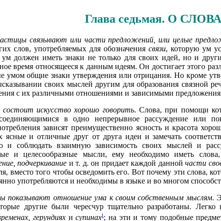
Глава седьмая. О СЛО
частицы связывают или части предложений, или целые предло
угих слов, употребляемых для обозначения
связи
, которую ум у
ум должен иметь знаки не только для своих идей, но и други
нное время относящееся к данным идеям. Он достигает этого раз
е умом общие знаки утверждения или отрицания. Но кроме утве
сказывании своих мыслей другим для образования связной реч
ения с их различными отношениями и зависимыми предложения
 состоит искусство хорошо говорить
. Слова, при помощи ко
 соединяющимися в одно непрерывное рассуждение или по
потребления зависят преимущественно ясность и красота хоро
х ясные и отличные друг от друга идеи и замечать соответст
о и соблюдать взаимную зависимость своих мыслей и расс
ные и целесообразные мысли, ему необходимо иметь слова
ние, подчеркивание
и т. д. он придает каждой данной
части сво
ля, вместо того чтобы осведомить его. Вот почему эти слова, к
оянно употребляются и необходимы в языке и во многом способс
ы показывают отношение ума к своим собственным мыслям
. 
оторые другие были чересчур тщательно разработаны. Легк
i
временах, герундиях
и
супинах
; на эти и тому подобные предм