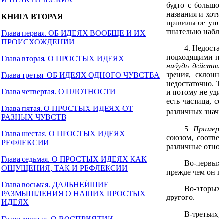
будто с большо
названия и хот
КНИГА ВТОРАЯ
правильное упо
тщательно набл
Глава первая. ОБ ИДЕЯХ ВООБЩЕ И ИХ
ПРОИСХОЖДЕНИИ
4. Недост
подходящими по
Глава вторая. О ПРОСТЫХ ИДЕЯХ
нибудь действ
зрения, склон
Глава третья. ОБ ИДЕЯХ ОДНОГО ЧУВСТВА
недостаточно. 
Глава четвертая. О ПЛОТНОСТИ
и потому не уд
есть частица, 
Глава пятая. О ПРОСТЫХ ИДЕЯХ ОТ
различных зна
РАЗНЫХ ЧУВСТВ
5.
Пример
Глава шестая. О ПРОСТЫХ ИДЕЯХ
союзом, соотв
РЕФЛЕКСИИ
различные отно
Глава седьмая. О ПРОСТЫХ ИДЕЯХ КАК
Во-первых
ОЩУЩЕНИЯ, ТАК И РЕФЛЕКСИИ
прежде чем он 
Глава восьмая. ДАЛЬНЕЙШИЕ
Во-вторых
РАЗМЫШЛЕНИЯ О НАШИХ ПРОСТЫХ
другого.
ИДЕЯХ
В-третьих,
Глава девятая. О ВОСПРИЯТИИ