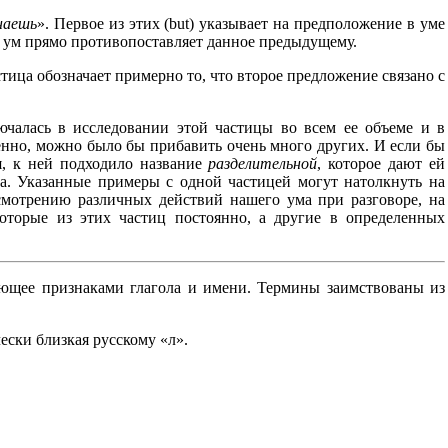
наешь
». Первое из этих (but) указывает на предположение в уме
то ум прямо противопоставляет данное предыдущему.
астица обозначает примерно то, что второе предложение связано с
лючалась в исследовании этой частицы во всем ее объеме и в
ненно, можно было бы прибавить очень много других. И если бы
ся, к ней подходило название
разделительной
, которое дают ей
да. Указанные примеры с одной частицей могут натолкнуть на
смотрению различных действий нашего ума при разговоре, на
оторые из этих частиц постоянно, а другие в определенных
ающее признаками глагола и имени. Термины заимствованы из
чески близкая русскому «л».