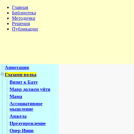
Главная
Библиотека
Методички
Решения
Публикации
Аннотация
Глазами волка
Визит к Бате
Мавр должен уйти
Мама
Ассоциативное
мышление
Анжела
Предупреждение
Опер Инин