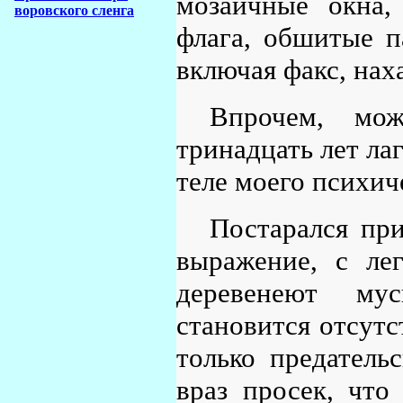
мозаичные окна,
воровского сленга
флага, обшитые п
включая факс, нах
Впрочем, мож
тринадцать лет ла
теле моего психич
Постарался пр
выражение, с ле
деревенеют му
становится отсут
только предатель
враз просек, что