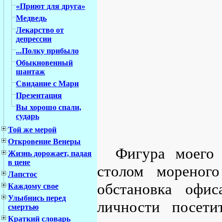
«Приют для друга»
Медведь
Лекарство от
депрессии
...Полку прибыло
Обыкновенный
шантаж
Свидание с Мари
Презентация
Вы хорошо спали,
сударь
Той же мерой
Откровение Венеры
Фигура моего
Жизнь дорожает, падая
в цене
столом мореного
Лапстос
обстановка офи
Каждому свое
Улыбнись перед
личности посети
смертью
Краткий словарь