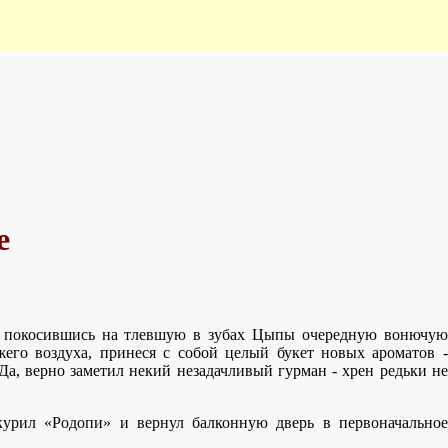
е
но покосившись на тлевшую в зубах Цыпы очередную вонючую
жего воздуха, принеся с собой целый букет новых ароматов -
Да, верно заметил некий незадачливый гурман - хрен редьки не
курил «Родопи» и вернул балконную дверь в первоначальное