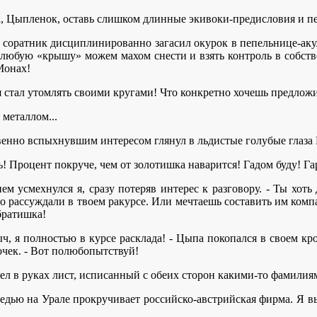
а, Цыпленок, оставь слишком длинные экивоки-предисловия и пе
 соратник дисциплинированно загасил окурок в пепельнице-акул
любую «крышу» можем махом снести и взять контроль в собств
Монах!
 стал утомлять своими кругами! Что конкретно хочешь предлож
 металлом...
овенно вспыхнувшим интересом глянул в льдистые голубые глаза
ь! Процент покруче, чем от золотишка наварится! Гадом буду! Га
ием усмехнулся я, сразу потеряв интерес к разговору. - Ты хот
то рассуждали в твоем ракурсе. Или мечтаешь составить им ком
братишка!
ч, я полностью в курсе расклада! - Цыпа покопался в своем 
очек. - Вот полюбопытствуй!
ртел в руках лист, исписанный с обеих сторон какими-то фамилия
едью на Урале прокручивает российско-австрийская фирма. Я вы