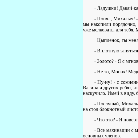
- Ладушки! Давай-к
- Понял, Михалыч! -
мы накопили порядочно, 
уже мелковаты для тебя, 
- Цыпленок, ты меня
- Вплотную заняться
- Золото? - Я с мгн
- Не то, Монах! Мед
- Ну-ну! - с сомнен
Вагина и других ребят, ч
наскучило. Имей в виду, 
- Послушай, Михалы
на стол блокнотный лист
- Что это? - Я пове
- Все махинации с м
основных членов.