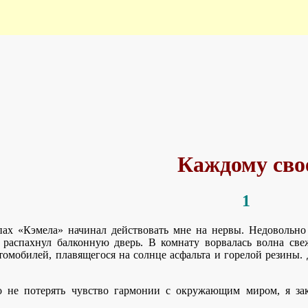
Каждому сво
1
пах «Кэмела» начинал действовать мне на нервы. Недоволь
и распахнул балконную дверь. В комнату ворвалась волна све
омобилей, плавящегося на солнце асфальта и горелой резины. 
о не потерять чувство гармонии с окружающим миром, я за