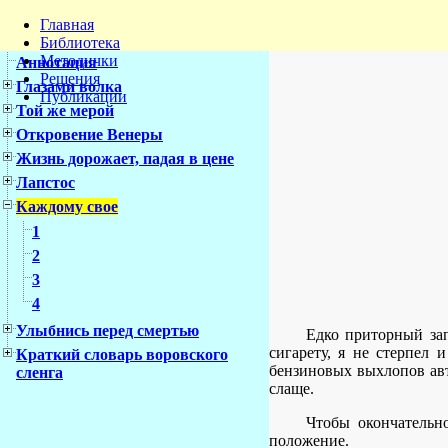
Главная
Библиотека
Методички
Аннотация
Решения
Глазами волка
Публикации
Той же мерой
Откровение Венеры
Жизнь дорожает, падая в цене
Лапстос
Каждому свое
1
2
3
4
Улыбнись перед смертью
Едко приторный за
сигарету, я не стерпел 
Краткий словарь воровского
бензиновых выхлопов авт
сленга
слаще.
Чтобы окончательн
положение.