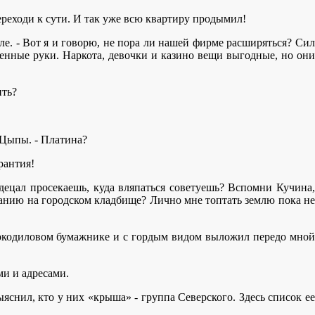
реходи к сути. И так уже всю квартиру продымил!
е. - Вот я и говорю, не пора ли нашей фирме расширяться? Сил
енные руки. Наркота, девочки и казино вещи выгодные, но они
ить?
 Цыпы. - Платина?
рантия!
ь децал просекаешь, куда вляпаться советуешь? Вспомни Кучина,
панию на городском кладбище? Лично мне топтать землю пока не
крокодиловом бумажнике и с гордым видом выложил передо мной
ми и адресами.
яснил, кто у них «крыша» - группа Северского. Здесь список ее