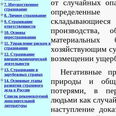
от случайных опа
7. Имущественное
страхование
определенны
8. Личное страхование
складывающие
9. Страхование
ответственности
производства, 
10. Основы
перестрахования
материальных 
11. Управление риском в
хозяйствующим су
страховании
12. Страхование
возмещении ущерб
внешнеэкономической
деятельности
Негативные пр
13. Страхование в
зарубежных странах
природы и обще
14. Основные этапы
развития страхового
потерями, в пе
дела в России
Список рекомендуемой
людьми как случай
дополнительной
литературы
наступление дока