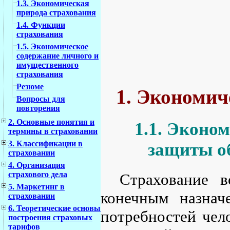
1.3. Экономическая
природа страхования
1.4. Функции
страхования
1.5. Экономическое
содержание личного и
имущественного
страхования
Резюме
1. Экономич
Вопросы для
повторения
2. Основные понятия и
1.1. Эконо
термины в страховании
3. Классификации в
защиты о
страховании
4. Организация
страхового дела
Страхование в
5. Маркетинг в
конечным назнач
страховании
6. Теоретические основы
потребностей чел
построения страховых
тарифов