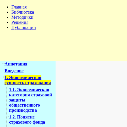
Главная
Библиотека
Методички
Решения
Публикации
Аннотация
Введение
1. Экономическая
сущность страхования
1.1. Экономическая
категория страховой
защиты
общественного
производства
1.2. Понятие
страхового фонда