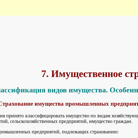
No jsMath TeX fonts found
-- using unicode fonts instead.
This may be slow and might not print well.
Use the jsMath control panel to get additional information.
jsMath Control Panel
Hide this Message
7. Имущественное ст
Классификация видов имущества. Особен
Страхование имущества промышленных предприят
ния принято классифицировать имущество по видам хозяйствую
ий, сельскохозяйственных предприятий, имущество граждан.
промышленных предприятий, подлежащих страхованию: