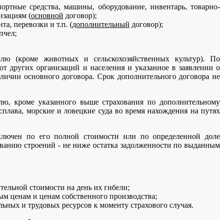
портные средства, машины, оборудование, инвентарь, товарно-
изациям (
основной
договор);
а, перевозки и т.п. (
дополнительный
договор);
пчел;
елю (кроме животных и сельскохозяйственных культур). По
т других организаций и населения и указанное в заявлении о
личии основного договора. Срок дополнительного договора не
лю, кроме указанного выше страхования по дополнительному
сплава, морские и ловецкие суда во время нахождения на путях
ключен по его полной стоимости или по определенной доле
хованию строений - не ниже остатка задолженности по выданным
тельной стоимости на день их гибели;
ым ценам и ценам собственного производства;
льных и трудовых ресурсов к моменту страхового случая.