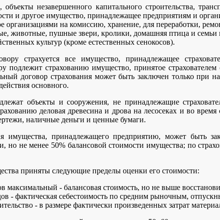
, объекты незавершенного капитального строительства, транс
сти и другое имущество, принадлежащее предприятиям и орган
 организациями на комиссию, хранение, для переработки, ремонт
ые, животные, пушные звери, кролики, домашняя птица и семьи 
йственных культур (кроме естественных сенокосов).
вору страхуется все имущество, принадлежащее страховат
у подлежит страхованию имущество, принятое страхователем о
ьный договор страхования может быть заключен только при на
действия основного.
длежат объекты и сооружения, не принадлежащие страховате
рахованию деловая древесина и дрова на лесосеках и во время 
ертежи, наличные деньги и ценные бумаги.
ия имущества, принадлежащего предприятию, может быть за
ти, но не менее 50% балансовой стоимости имущества; по стра
ества приняты следующие пределы оценки его стоимости:
в максимальный - балансовая стоимость, но не выше восстанови
ов - фактическая себестоимость по средним рыночным, отпускн
ительство - в размере фактически произведенных затрат материа