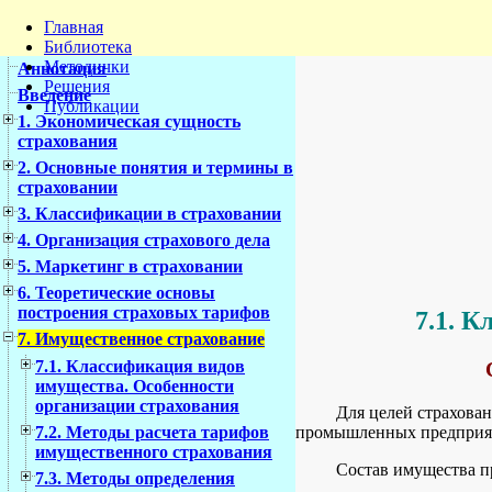
Главная
Библиотека
Методички
Аннотация
Решения
Введение
Публикации
1. Экономическая сущность
страхования
2. Основные понятия и термины в
страховании
3. Классификации в страховании
4. Организация страхового дела
5. Маркетинг в страховании
6. Теоретические основы
построения страховых тарифов
7.1. 
7. Имущественное страхование
7.1. Классификация видов
имущества. Особенности
организации страхования
Для целей страхова
промышленных предприят
7.2. Методы расчета тарифов
имущественного страхования
Состав имущества 
7.3. Методы определения