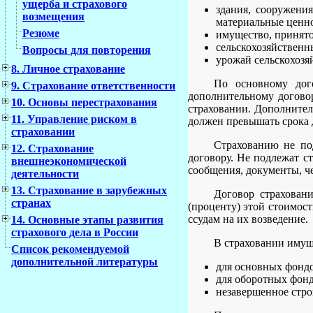
ущерба и страхового
здания, сооружения
возмещения
материальные ценно
Резюме
имущество, принятое
сельскохозяйственн
Вопросы для повторения
урожай сельскохозя
8. Личное страхование
По основному дого
9. Страхование ответственности
дополнительному договор
10. Основы перестрахования
страховании. Дополнител
11. Управление риском в
должен превышать срока 
страховании
Страхованию не по
12. Страхование
договору. Не подлежат ст
внешнеэкономической
сообщения, документы, ч
деятельности
13. Страхование в зарубежных
Договор страхован
странах
(проценту) этой стоимос
ссудам на их возведение.
14. Основные этапы развития
страхового дела в России
В страховании имущ
Список рекомендуемой
дополнительной литературы
для основных фондо
для оборотных фонд
незавершенное стро