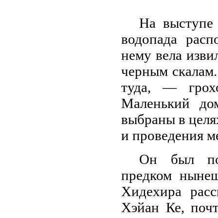
На выступе 
водопада расп
нему вела изви
черным скалам.
туда, — грох
Маленький до
выбраны в целя
и проведения м
Он был пос
предком ныне
Хидехира расс
Хэйан Ке, поч