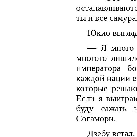
останавливаютс
ты и все самур
Юкио выгляд
— Я много 
многого лишилс
императора б
каждой нации е
которые решаю
Если я выигра
буду сажать 
Согамори.
Дзебу встал.