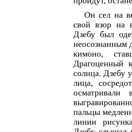
пройдут, остане
Он сел на в
свой взор на 
Дзебу был оде
неосознанным 
кимоно, ста
Драгоценный к
солнца. Дзебу у
лица, сосредо
осматривали 
выгравированн
пальцы медленн
линии рисунк
Дзебу слышал 