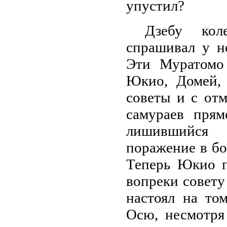
упустил?
Дзебу кол
спрашивал у не
Эти Муратомо
Юкио, Домей,
советы и с от
самураев прям
лишившийся 
поражение в бо
Теперь Юкио п
вопреки совету
настоял на то
Осю, несмотря