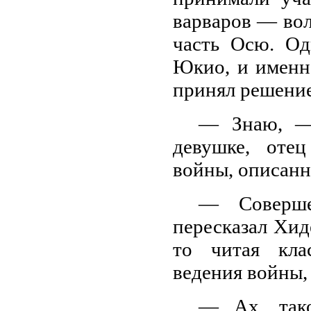
варваров — вол
часть Осю. Од
Юкио, и именн
принял решение
— Знаю, —
девушке, отец
войны, описанн
— Соверш
пересказал Хид
то читая кла
ведения войны,
— Ах, тако