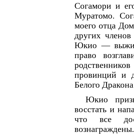
Согамори и ег
Муратомо. Сог
моего отца Дом
других членов
Юкио — выжил
право возгла
родственнико
провинций и д
Белого Дракона
Юкио призы
восстать и нап
что все до
вознаграждены.