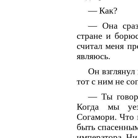
— Как?
— Она сраз
стране и борюс
считал меня пр
являюсь.
Он взглянул 
тот с ним не со
— Ты говор
Когда мы уез
Согамори. Что 
быть спасенным
императора Ни