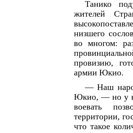
Танико под
жителей Стра
высокопостав
низшего сосло
во многом: ра
провинциальн
провизию, гот
армии Юкио.
— Наш наро
Юкио, — но у 
воевать поз
территории, го
что такое коли