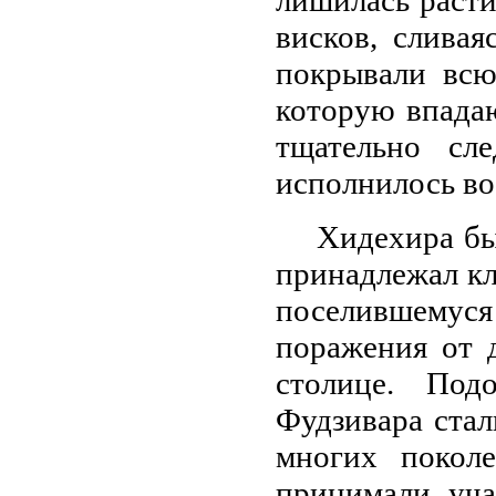
лишилась расти
висков, слива
покрывали всю
которую впада
тщательно сл
исполнилось вос
Хидехира бы
принадлежал кл
поселившемуся
поражения от 
столице. Под
Фудзивара ста
многих покол
принимали уча