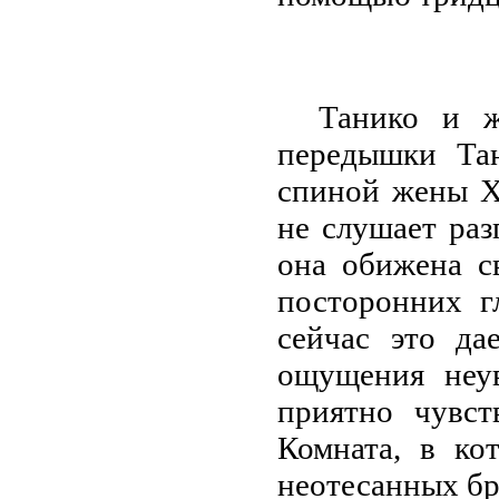
Танико и ж
передышки Тан
спиной жены Хи
не слушает раз
она обижена с
посторонних 
сейчас это да
ощущения неу
приятно чувст
Комната, в ко
неотесанных б