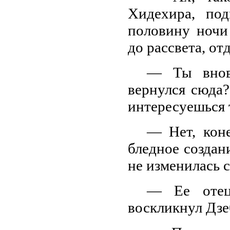
Хидехира, по
половину ночи
до рассвета, от
— Ты вновь
вернулся сюда
интересуешься 
— Нет, кон
бледное создан
не изменилась с
— Ее отец
воскликнул Дзе