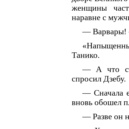
женщины част
наравне с мужч
— Варвары! 
«Напыщенны
Танико.
— А что с
спросил Дзебу.
— Сначала е
вновь обошел п
— Разве он 