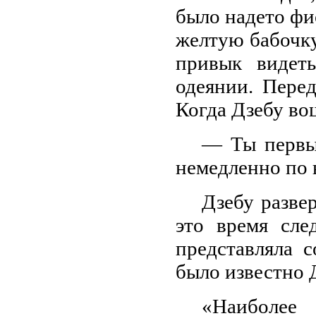
было надето фи
желтую бабочку
привык видет
одеянии. Пере
Когда Дзебу вош
— Ты первым
немедленно по 
Дзебу разве
это время сле
представляла 
было известно 
«Наиболее