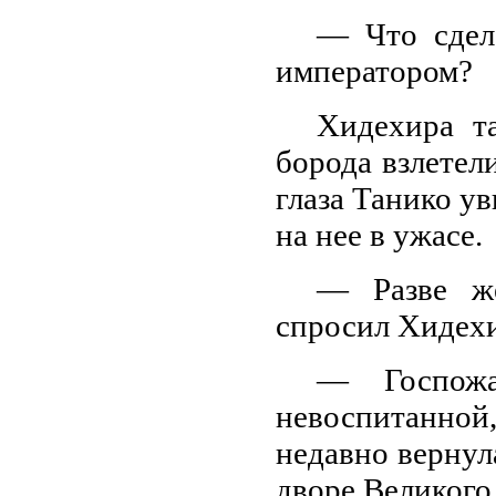
— Что сдел
императором?
Хидехира та
борода взлетел
глаза Танико у
на нее в ужасе.
— Разве же
спросил Хидехи
— Госпожа
невоспитанной,
недавно вернула
дворе Великого