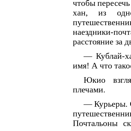
чтобы пересечь
хан, из одн
путешественник
наездники-поч
расстояние за д
— Кублай-х
имя! А что так
Юкио взгля
плечами.
— Курьеры. 
путешественн
Почтальоны ск