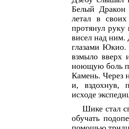
Белый Дракон
летал в своих
протянул руку 
висел над ним.
глазами Юкио.
взмыло вверх 
ноющую боль по
Камень. Через 
и, вздохнув, 
исходе экспеди
Шике стал с
обучать подоп
помощью тридц