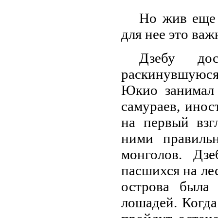
Но жив еще 
для нее это важ
Дзебу до
раскинувшуюся
Юкио занимал 
самураев, инос
на первый взг
ними правиль
монголов. Дзе
пасшихся на лес
острова была
лошадей. Когда