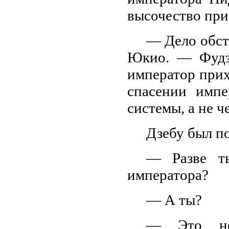
высочество при
— Дело обст
Юкио. — Фудзи
император прих
спасении импе
системы, а не ч
Дзебу был п
— Разве т
императора?
— А ты?
— Это не