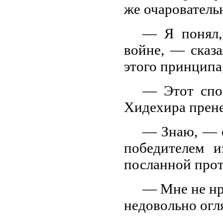
же очаровательн
— Я понял,
войне, — сказ
этого принципа,
— Этот спо
Хидехира прене
— Знаю, — о
победителем и
посланной прот
— Мне не нр
недовольно огл