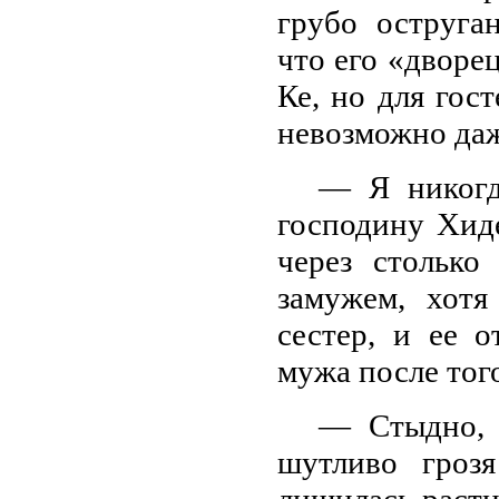
грубо оструга
что его «дворе
Ке, но для гос
невозможно даж
— Я никогд
господину Хид
через столько
замужем, хот
сестер, и ее 
мужа после того
— Стыдно, 
шутливо гроз