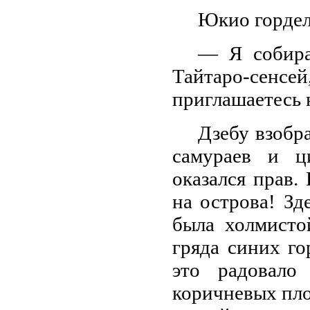
Юкио гордел
— Я собира
Тайтаро-сен
приглашаетесь 
Дзебу взобр
самураев и ц
оказался прав.
на острова! Зд
была холмисто
гряда синих го
это радовало
коричневых пло