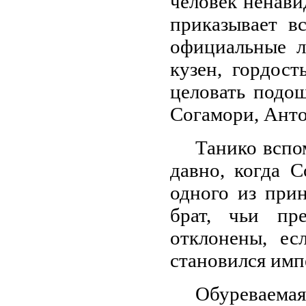
человек ненав
приказывает в
официальные л
кузен, гордос
целовать подош
Согамори, Анток
Танико вспо
давно, когда 
одного из при
брат, чьи пр
отклонены, ес
становился имп
Обуреваемая