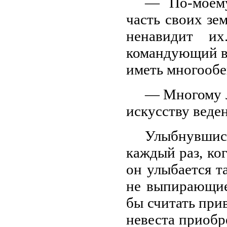
— По-моему
часть своих зе
ненавидит их
командующий во
иметь многооб
— Многому л
искусству веде
Улыбнувшис
каждый раз, ког
он улыбается т
не выпирающие
бы считать при
невеста приобр