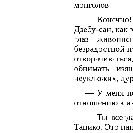
монголов.
— Конечно!
Дзебу-сан, как 
глаз живопис
безрадостной п
отворачиватьс
обнимать изя
неуклюжих, ду
— У меня не
отношению к ин
— Ты всегда
Танико. Это нап