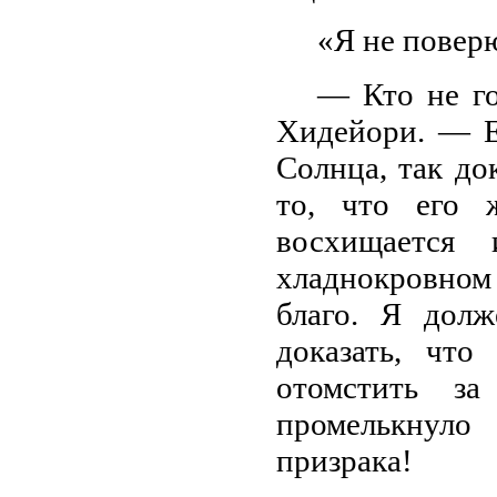
«Я не повер
— Кто не г
Хидейори. — Е
Солнца, так до
то, что его 
восхищаетс
хладнокровном 
благо. Я долж
доказать, чт
отомстить за
промелькнуло
призрака!