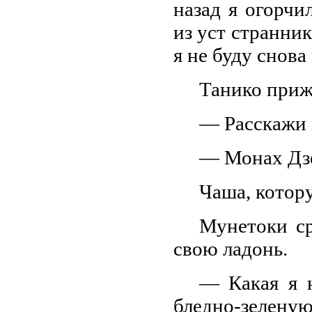
назад я огорч
из уст странник
я не буду снова
Танико приж
— Расскажи 
— Монах Дзе
Чаша, котору
Мунетоки ср
свою ладонь.
— Какая я н
бледно-зелену