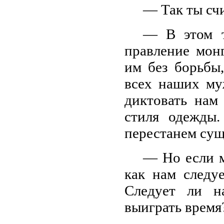
— Так ты сч
— В этом т
правление мон
им без борьбы,
всех наших му
диктовать нам
стиля одежды.
перестанем сущ
— Но если м
как нам следу
Следует ли н
выиграть время