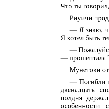
Что ты говорил,
Риуичи прод
— Я знаю, ч
Я хотел быть те
— Пожалуйста
— прошептала 
Мунетоки от
— Погибли г
двенадцать с
полдня держал
особенности с