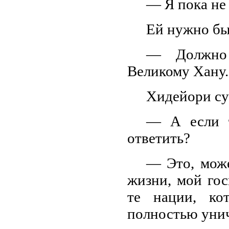
— Я пока не
Ей нужно был
— Должно 
Великому Хану.
Хидейори суз
— А если т
ответить?
— Это, може
жизни, мой гос
те нации, ко
полностью уни