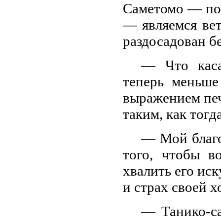
Саметомо — по
— являемся вет
раздосадован б
— Что каса
теперь меньше
выражением печа
таким, как тогд
— Мой благо
того, чтобы в
хвалить его иск
и страх своей х
— Танико-са