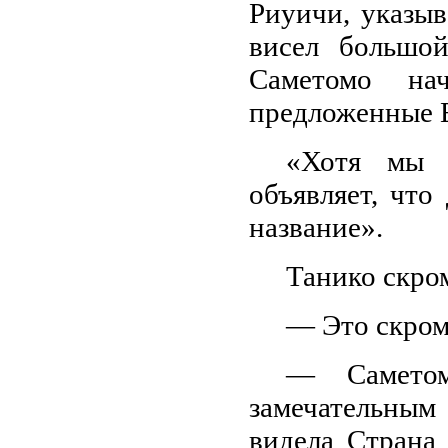
Риуичи, указыв
висел большой
Саметомо нач
предложенные Е
«Хотя мы и
объявляет, что
название».
Танико скром
— Это скром
— Саметом
замечательным
видела Страна