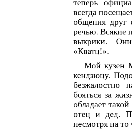
теперь офици
всегда посещае
общения друг 
речью. Всякие 
выкрики. Они
«Кватц!».
Мой кузен М
кендзюцу. Под
безжалостно 
бояться за жиз
обладает такой
отец и дед. П
несмотря на то