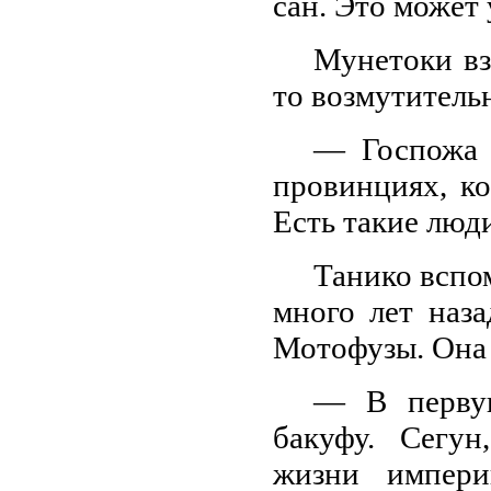
сан. Это может 
Мунетоки взг
то возмутитель
— Госпожа н
провинциях, ко
Есть такие люд
Танико вспо
много лет наз
Мотофузы. Она 
— В первую
бакуфу. Сегун
жизни импери