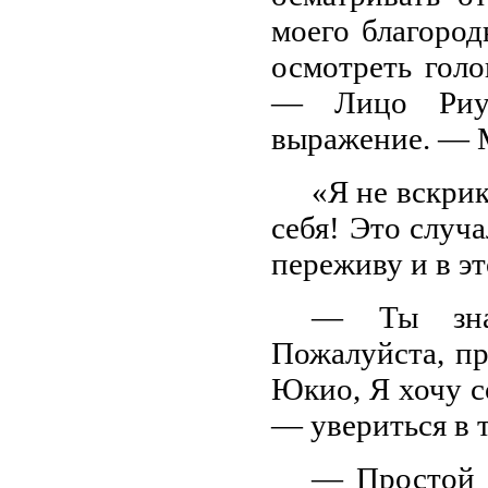
моего благород
осмотреть гол
— Лицо Риуи
выражение. — М
«Я не вскри
себя! Это случа
переживу и в эт
— Ты знае
Пожалуйста, пр
Юкио, Я хочу с
— увериться в т
— Простой п