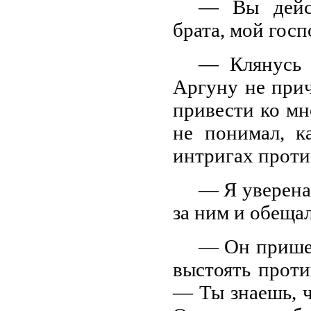
— Вы дейст
брата, мой гос
— Клянусь т
Аргуну не прич
привести ко м
не понимал, к
интригах проти
— Я уверена
за ним и обеща
— Он пришел
выстоять прот
— Ты знаешь, ч