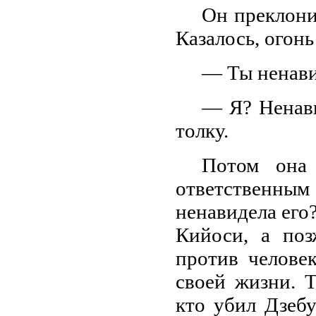
Он преклони
Казалось, огонь
— Ты ненави
— Я? Ненави
толку.
Потом она 
ответственным
ненавидела его?
Кийоси, а поз
против челове
своей жизни. Т
кто убил Дзебу