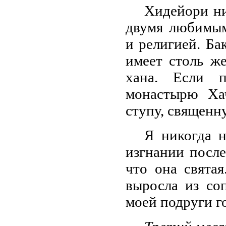
Хидейори ни
двумя любимым
и религией. Ба
имеет столь ж
хана. Если п
монастырю Хач
ступу, священ
Я никогда н
изгнании после
что она свята
выросла из со
моей подруги 