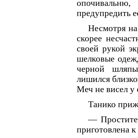
опочивальн
предупредить е
Несмотря на
скорее несчаст
своей рукой э
шелковые одежд
черной шляпы
лишился близко
Меч не висел у 
Танико прижа
— Простите 
приготовлена к