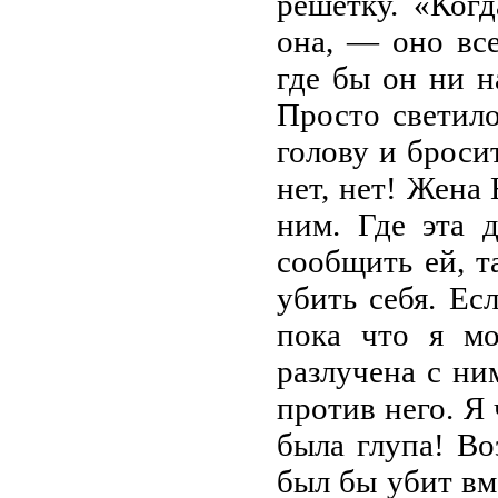
решетку. «Ког
она, — оно все
где бы он ни н
Просто светило
голову и бросит
нет, нет! Жена
ним. Где эта 
сообщить ей, т
убить себя. Ес
пока что я мо
разлучена с ни
против него. Я 
была глупа! Во
был бы убит вм