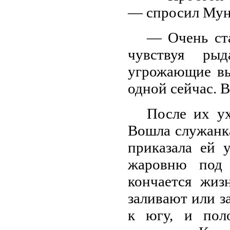
— спросил Мун
— Очень ста
чувствуя ры
угрожающие вы
одной сейчас. 
После их ух
Вошла служанка
приказала ей 
жаровню под 
кончается жиз
заливают или з
к югу, и поло