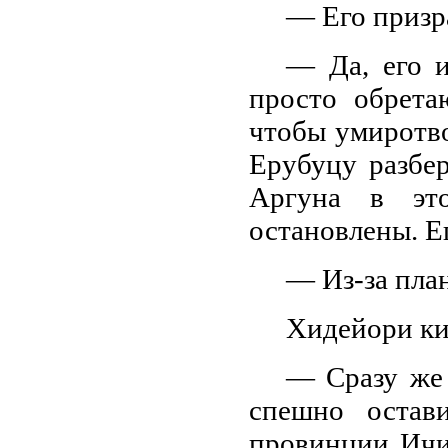
— Его призр
— Да, его и
просто обрета
чтобы умиротво
Ерубуцу разбер
Аргуна в эт
остановлены. Е
— Из-за пла
Хидейори ки
— Сразу же 
спешно остав
провинции Ичиз