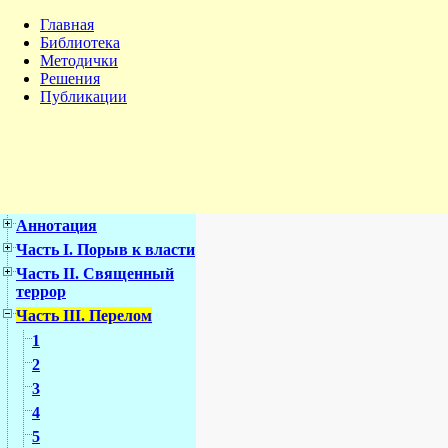
Главная
Библиотека
Методички
Решения
Публикации
Аннотация
Часть I. Порыв к власти
Часть II. Священный
террор
Часть III. Перелом
1
2
3
4
5