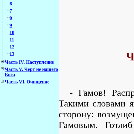
6
7
8
9
10
11
12
Ч
13
Часть IV. Наступление
Часть V. Черт не нашего
Бога
Часть VI. Очищение
- Гамов! Расп
Такими словами я
сторону: возмущен
Гамовым. Готли