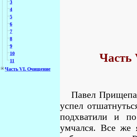
3
4
5
6
7
8
9
10
Часть 
11
Часть VI. Очищение
Павел Прищепа 
успел отшатнутьс
подхватили и по
умчался. Все же 