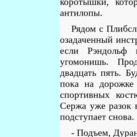
коротышки, кото
антилопы.
Рядом с Плибсл
озадаченный инст
если Рэндольф 
угомонишь. Прод
двадцать пять. Б
пока на дорожке 
спортивных кост
Сержа уже разок в
подступает снова.
- Подъем, Дуран