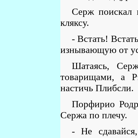
Серж поискал 
кляксу.
- Встать! Встат
изнывающую от ус
Шатаясь, Сер
товарищами, а Р
настичь Плибсли.
Порфирио Родр
Сержа по плечу.
- Не сдавайся