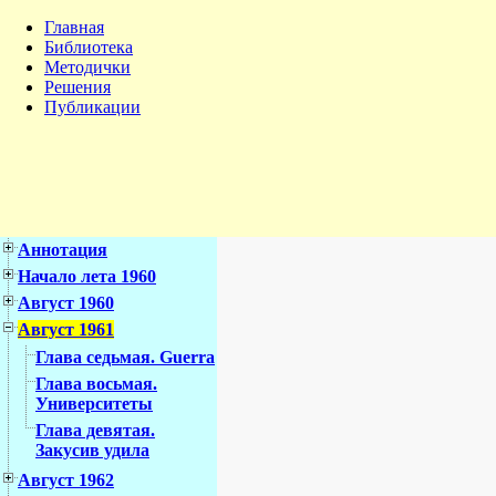
Главная
Библиотека
Методички
Решения
Публикации
Аннотация
Начало лета 1960
Август 1960
Август 1961
Глава седьмая. Guerra
Глава восьмая.
Университеты
Глава девятая.
Закусив удила
Август 1962