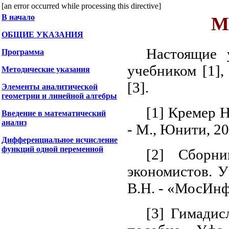
[an error occurred while processing this directive]
В начало
М
ОБЩИЕ УКАЗАНИЯ
Настоящие 
Программа
учебником [1],
Методические указания
[3].
Элементы аналитической
геометрии и линейной алгебры
[1] Кремер 
Введение в математический
анализ
- М., Юнити, 20
Дифференциальное исчисление
функций одной переменной
[2] Сборн
экономистов. 
В.Н. - «МосИнф
[3] Гимадис