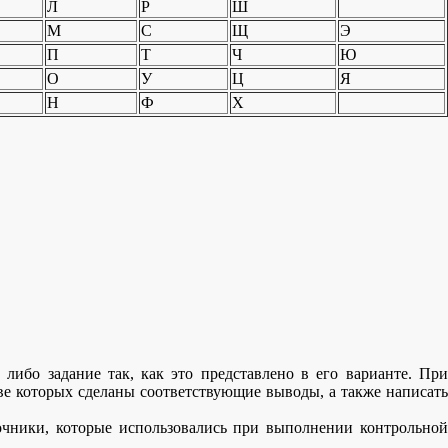
Л
Р
Ш
М
С
Щ
Э
П
Т
Ч
Ю
О
У
Ц
Я
Н
Ф
Х
либо задание так, как это представлено в его варианте. При
ве которых сделаны соответствующие выводы, а также написать
чники, которые использовались при выполнении контрольной