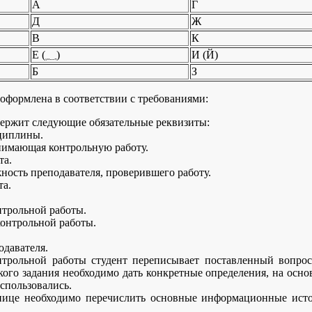
А
Г
Д
Ж
В
К
Е (؁)
И (Й)
Б
З
оформлена в соответствии с требованиями:
ержит следующие обязательные реквизиты:
циплины.
нимающая контрольную работу.
та.
ность преподавателя, проверившего работу.
та.
нтрольной работы.
контрольной работы.
одавателя.
трольной работы студент переписывает поставленный вопрос 
ого задания необходимо дать конкретные определения, на осно
спользовались.
нице необходимо перечислить основные информационные исто