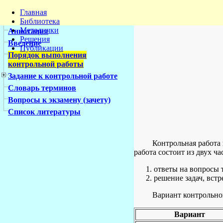
Главная
Библиотека
Методички
Аннотация
Решения
Введение
Публикации
Порядок выполнения
контрольной работы
Задание к контрольной работе
Словарь терминов
Вопросы к экзамену (зачету)
Список литературы
Контрольная работа
работа состоит из двух ча
ответы на вопросы 
решение задач, вст
Вариант контрольной
Вариант