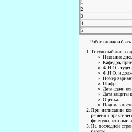
1
2
3
4
5
Работа должна быть 
Титульный лист сод
Название дис
Кафедра, при
Ф.И.О. студен
Ф.И.О. и долж
Номер вариан
Шифр.
Дата сдачи ко
Дата защиты 
Оценка.
Подпись преп
При написании кон
решении практическ
формулы, которые и
На последней стра
работы.