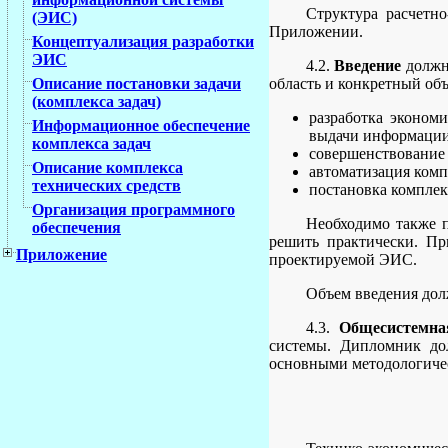
Структура расчетн
(ЭИС)
Приложении.
Концептуализация разработки
ЭИС
4.2.
Введение
должно
область и конкретный объ
Описание постановки задачи
(комплекса задач)
разработка эконом
Информационное обеспечение
выдачи информации
комплекса задач
совершенствование
Описание комплекса
автоматизация комп
технических средств
постановка комплекс
Организация программного
Необходимо также п
обеспечения
решить практически. Пр
Приложение
проектируемой ЭИС.
Объем введения дол
4.3.
Общесистемна
системы. Дипломник дол
основными методологиче