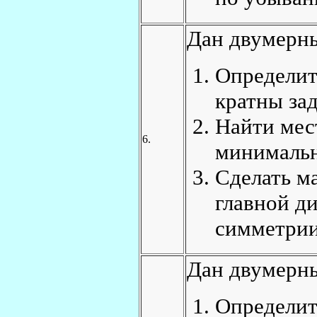
Дан двумерны
Определит
кратны за
Найти мес
6.
минимальн
Сделать м
главной ди
симметрии
Дан двумерны
Определит