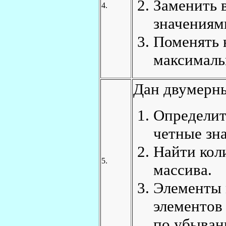
Заменить 
4.
значениям
Поменять 
максималь
Дан двумерны
Определит
четные зн
Найти кол
5.
массива.
Элементы 
элементов
по убыван